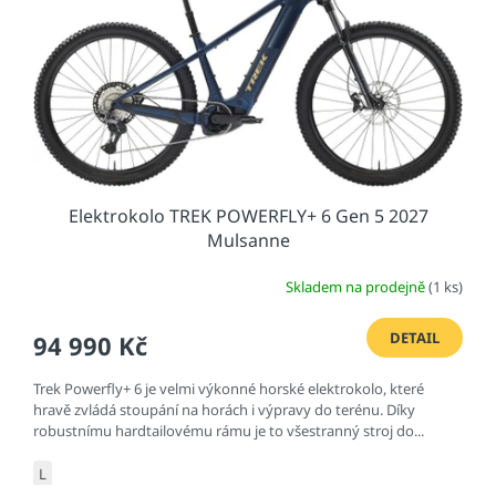
T
u
r
n
o
v
Elektrokolo TREK POWERFLY+ 6 Gen 5 2027
Mulsanne
Skladem na prodejně
(1 ks)
DETAIL
94 990 Kč
Trek Powerfly+ 6 je velmi výkonné horské elektrokolo, které
hravě zvládá stoupání na horách i výpravy do terénu. Díky
robustnímu hardtailovému rámu je to všestranný stroj do...
L