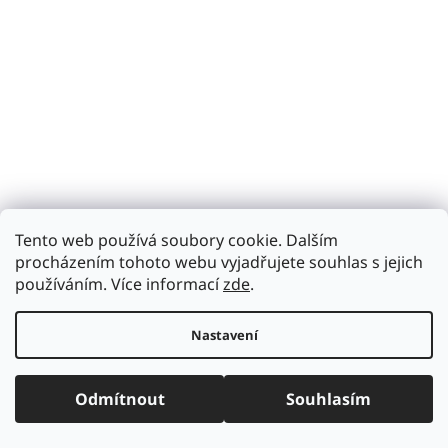
SKI FIX Staněk sport - sjezdové lyže
Tento web používá soubory cookie. Dalším
procházením tohoto webu vyjadřujete souhlas s jejich
Skladem na prodejně
(>5 ks)
používáním. Více informací
zde
.
DO KOŠÍKU
40 Kč
Nastavení
Pásek na sjezdové lyže usnadní manipulaci s lyžemi a zabraňuje
tupení hran.
Odmítnout
Souhlasím