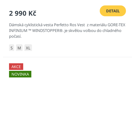
DETAIL
2 990 Kč
Dámská cyklistická vesta Perfetto Ros Vest z materiálu GORE-TEX
INFINIUM ™ WINDSTOPPER®. je skvělou volbou do chladného
počasí.
S
M
XL
AKCE
NOVINKA