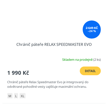
2 649 KČ
–24 %
Chránič páteře RELAX SPEEDMASTER EVO
Skladem na prodejně
(2 ks)
DETAIL
1 990 Kč
Chránič páteře Relax Speedmaster Evo je integrovaný do
odvětrané pohodlné vesty zajišťuje maximální ochranu.
M
L
XL