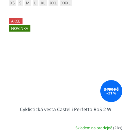
XS
S
M
L
XL
XXL
XXXL
AKCE
NOVINKA
3 790 KČ
–21 %
Cyklistická vesta Castelli Perfetto RoS 2 W
Skladem na prodejně
(2 ks)