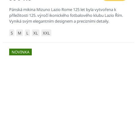
Pánská mikina Mizuno Lazio Rome 125 let byla vytvořena k
příležitosti 125. výročí ikonického fotbalového klubu Lazio Řím.
Vyniká svým elegantním designem a precizními detaily.
S
M
L
XL
XXL
NOVINKA