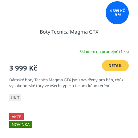
4 399 KČ
–9 %
Boty Tecnica Magma GTX
Skladem na prodejně
(1 ks)
DETAIL
3 999 Kč
Dámské boty Tecnica Magma GTX jsou navrženy pro běh, chůzi i
vysokohorské túry ve všech typech technického terénu.
UK 7
AKCE
NOVINKA