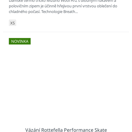
Dámské termo tričko Mizuno Wool H/Z s dlouhým rukávem a
polovičním zipem je účinně hřejivou první vrstvou oblečení do
chladného počasí. Technologie Breath...
XS
NOVINKA
Vázání Rottefella Performance Skate