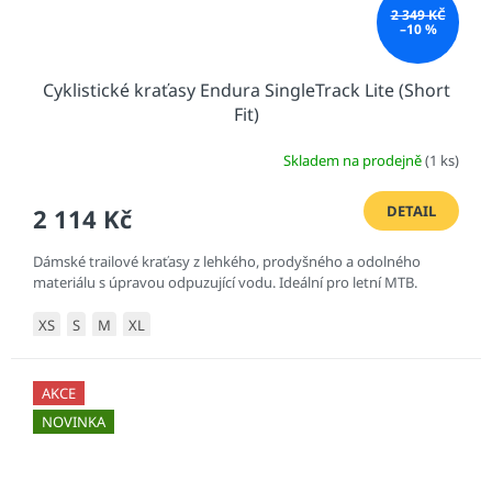
2 349 KČ
–10 %
Cyklistické kraťasy Endura SingleTrack Lite (Short
Fit)
Skladem na prodejně
(1 ks)
DETAIL
2 114 Kč
Dámské trailové kraťasy z lehkého, prodyšného a odolného
materiálu s úpravou odpuzující vodu. Ideální pro letní MTB.
XS
S
M
XL
AKCE
NOVINKA