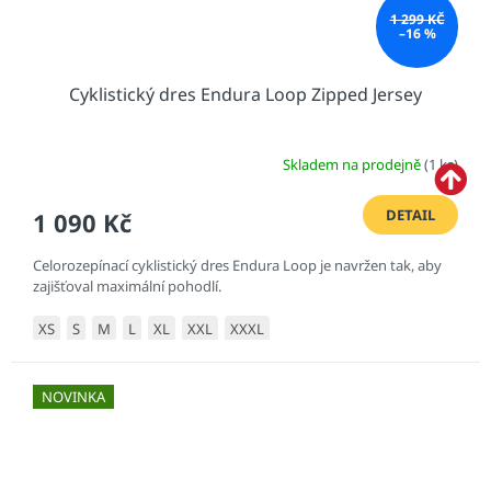
1 299 KČ
–16 %
Cyklistický dres Endura Loop Zipped Jersey
Skladem na prodejně
(1 ks)
DETAIL
1 090 Kč
Celorozepínací cyklistický dres Endura Loop je navržen tak, aby
zajišťoval maximální pohodlí.
XS
S
M
L
XL
XXL
XXXL
NOVINKA