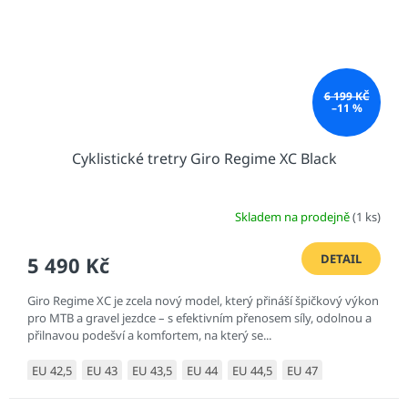
6 199 KČ
–11 %
Cyklistické tretry Giro Regime XC Black
Skladem na prodejně
(1 ks)
DETAIL
5 490 Kč
Giro Regime XC je zcela nový model, který přináší špičkový výkon
pro MTB a gravel jezdce – s efektivním přenosem síly, odolnou a
přilnavou podešví a komfortem, na který se...
EU 42,5
EU 43
EU 43,5
EU 44
EU 44,5
EU 47