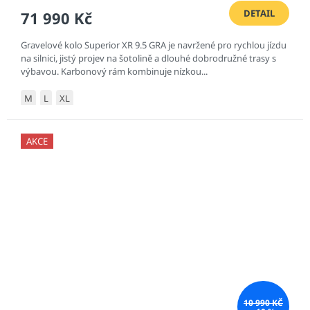
DETAIL
71 990 Kč
Gravelové kolo Superior XR 9.5 GRA je navržené pro rychlou jízdu
na silnici, jistý projev na šotolině a dlouhé dobrodružné trasy s
výbavou. Karbonový rám kombinuje nízkou...
M
L
XL
AKCE
10 990 KČ