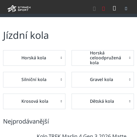
Přejít
NÁKU
na
obsah
KOŠÍK
Jízdní kola
Horská
Horská kola
celoodpružená
kola
Silniční kola
Gravel kola
Krosová kola
Dětská kola
Nejprodávanější
Kolo TREK Marlin 4 Gen 3 2026 Matte