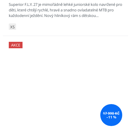
Superior F.L.Y. 27 je mimořádně lehké juniorské kolo navržené pro
děti, které chtějí rychlé, hravé a snadno ovladatelné MTB pro
každodenní ježdění. Nový hliníkový rám s dětskou...
XS
AKCE
17 990 KČ
–11 %