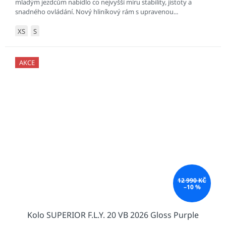
mladým jezdcům nabídlo co nejvyšší míru stability, jistoty a
snadného ovládání. Nový hliníkový rám s upravenou...
XS
S
AKCE
12 990 KČ
–10 %
Kolo SUPERIOR F.L.Y. 20 VB 2026 Gloss Purple