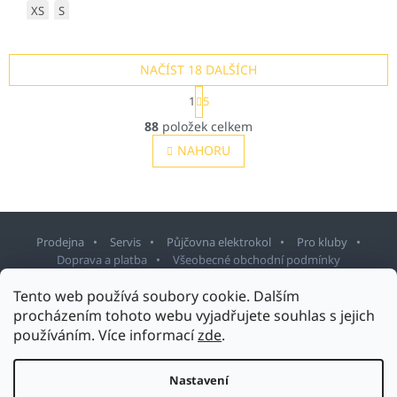
XS
S
NAČÍST 18 DALŠÍCH
S
1
5
t
O
r
88
položek celkem
v
á
l
NAHORU
n
á
k
o
d
v
a
á
c
n
í
í
Prodejna
Servis
Půjčovna elektrokol
Pro kluby
p
Doprava a platba
Všeobecné obchodní podmínky
r
v
Z
Tento web používá soubory cookie. Dalším
k
á
procházením tohoto webu vyjadřujete souhlas s jejich
y
p
používáním. Více informací
zde
.
v
ý
Copyright 2026
Sport Staněk Turnov
. Všechna práva vyhrazena.
a
Upravit nastavení cookies
p
t
Nastavení
Design šablony vytvořil
Shoptetak.cz
&
Tomáš Hlad
.
i
í