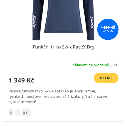
d
u
k
t
1 590 KČ
ů
–15 %
Funkční triko Swix RaceX Dry
Skladem na prodejně
(1 ks)
DETAIL
1 349 Kč
Pánské funkční triko Swix RaceX Dry je lehká, jemná,
rychleschnoucí první vrstva pro větší izolaci při tréninku ve
vysoké intenzitě.
S
L
XXL