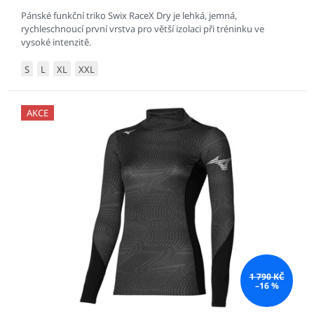
Pánské funkční triko Swix RaceX Dry je lehká, jemná,
rychleschnoucí první vrstva pro větší izolaci při tréninku ve
vysoké intenzitě.
S
L
XL
XXL
AKCE
1 790 KČ
–16 %