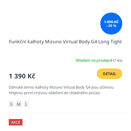
1 890 KČ
–26 %
Funkční kalhoty Mizuno Virtual Body G4 Long Tight
Skladem na prodejně
(1 ks)
DETAIL
1 390 Kč
Dámské termo kalhoty Mizuno Virtual Body G4 jsou účinnou
hřejivou první vrstvou oblečení do chladného počasí.
S
M
L
AKCE