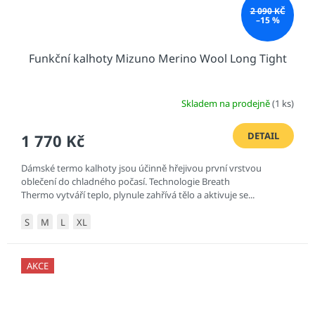
2 090 KČ
–15 %
Funkční kalhoty Mizuno Merino Wool Long Tight
Skladem na prodejně
(1 ks)
DETAIL
1 770 Kč
Dámské termo kalhoty jsou účinně hřejivou první vrstvou
oblečení do chladného počasí. Technologie Breath
Thermo vytváří teplo, plynule zahřívá tělo a aktivuje se...
S
M
L
XL
AKCE