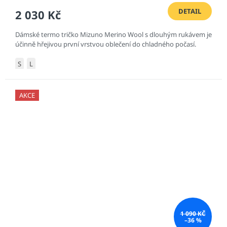
DETAIL
2 030 Kč
Dámské termo tričko Mizuno Merino Wool s dlouhým rukávem je
účinně hřejivou první vrstvou oblečení do chladného počasí.
S
L
AKCE
1 090 KČ
–36 %