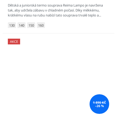
Dětská a juniorská termo souprava Reima Lampo je navržena
tak, aby udržela zábavu v chladném počasí. Díky měkkému,
krátkému vlasu na rubu nabízí tato souprava trvalé teplo a...
130
140
150
160
AKCE
1 890 KČ
–26 %