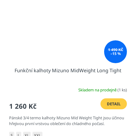
1 490 KČ
–15 %
Funkční kalhoty Mizuno MidWeight Long Tight
Skladem na prodejně
(1 ks)
DETAIL
1 260 Kč
Pánské 3/4 termo kalhoty Mizuno Mid Weight Tight jsou účinou
hřejivou první vrstvou oblečení do chladného počasí.
S
L
XL
XXL