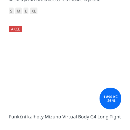
S
M
L
XL
AKCE
1 890 KČ
–26 %
Funkční kalhoty Mizuno Virtual Body G4 Long Tight