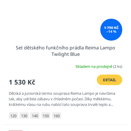
1 790 KČ
–14 %
Set dětského funkčního prádla Reima Lampo
Twilight Blue
Skladem na prodejně
(2 ks)
DETAIL
1 530 Kč
Dětská a juniorská termo souprava Reima Lampo je navržena
tak, aby udržela zábavu v chladném počasí. Díky měkkému,
krátkému vlasu na rubu nabízí tato souprava trvalé teplo a...
120
130
140
150
160