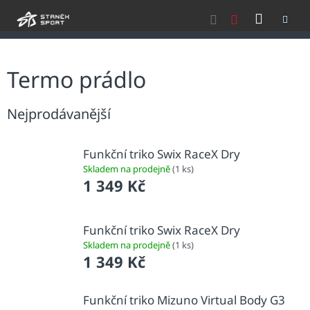
Přejít
NÁKU
na
obsah
KOŠÍK
Termo prádlo
Nejprodávanější
Funkční triko Swix RaceX Dry
Skladem na prodejně
(1 ks)
1 349 Kč
Funkční triko Swix RaceX Dry
Skladem na prodejně
(1 ks)
1 349 Kč
Funkční triko Mizuno Virtual Body G3