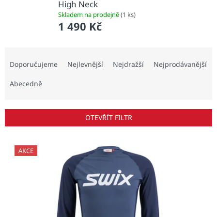
High Neck
Skladem na prodejně
(1 ks)
1 490 Kč
Ř
a
Doporučujeme
Nejlevnější
Nejdražší
Nejprodávanější
z
e
Abecedně
n
í
p
OTEVŘÍT FILTR
r
o
V
d
ý
AKCE
u
p
k
i
t
s
ů
p
r
o