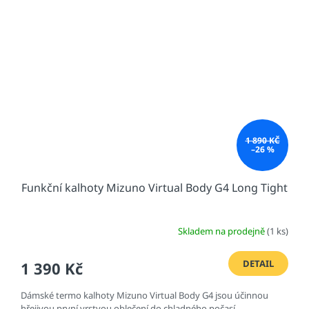
1 890 KČ
–26 %
Funkční kalhoty Mizuno Virtual Body G4 Long Tight
Skladem na prodejně
(1 ks)
DETAIL
1 390 Kč
Dámské termo kalhoty Mizuno Virtual Body G4 jsou účinnou
hřejivou první vrstvou oblečení do chladného počasí.