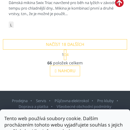
Dámská mikina Swix Triac navržené pro běh na lyžích v závodním
tempu pro chladnější dny.. Mikina je kombinací první a druhé
vrstvy, tzn., že je možné je použít...
L
NAČÍST 18 DALŠÍCH
S
1
4
t
O
r
66
položek celkem
v
á
l
NAHORU
n
á
k
o
d
v
a
á
c
n
í
í
Prodejna
Servis
Půjčovna elektrokol
Pro kluby
p
Doprava a platba
Všeobecné obchodní podmínky
r
v
Z
Tento web používá soubory cookie. Dalším
k
á
procházením tohoto webu vyjadřujete souhlas s jejich
y