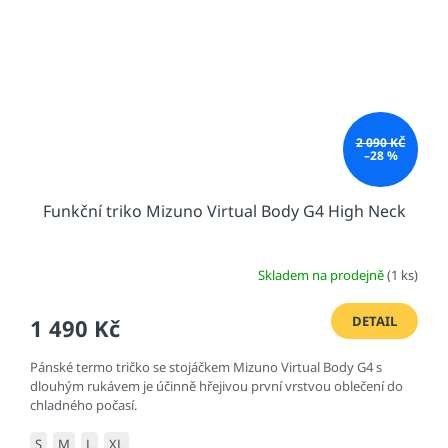
2 090 KČ
–28 %
Funkční triko Mizuno Virtual Body G4 High Neck
Skladem na prodejně
(1 ks)
DETAIL
1 490 Kč
Pánské termo tričko se stojáčkem Mizuno Virtual Body G4 s
dlouhým rukávem je účinně hřejivou první vrstvou oblečení do
chladného počasí.
S
M
L
XL