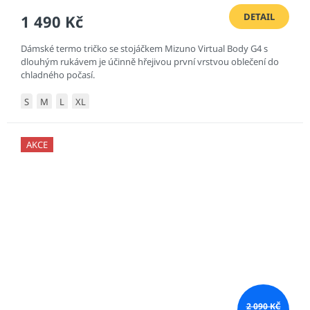
DETAIL
1 490 Kč
Dámské termo tričko se stojáčkem Mizuno Virtual Body G4 s
dlouhým rukávem je účinně hřejivou první vrstvou oblečení do
chladného počasí.
S
M
L
XL
AKCE
2 090 KČ