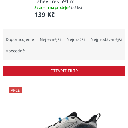
Láhev Trek 591 ml
Skladem na prodejně
(>5 ks)
139 Kč
Ř
a
Doporučujeme
Nejlevnější
Nejdražší
Nejprodávanější
z
e
Abecedně
n
í
p
OTEVŘÍT FILTR
r
o
V
d
ý
AKCE
u
p
k
i
t
s
ů
p
r