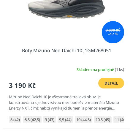
o
d
u
k
t
3 890 KČ
ů
–17 %
Boty Mizuno Neo Daichi 10 J1GM268051
Skladem na prodejně
(1 ks)
DETAIL
3 190 Kč
Mizuno Neo Daichi 10 je všestranná trailová obuv je
konstruovaná s jednovrstvou mezipodešví z materiálu Mizuno
Enerzy NXT, čímž nabízí vynikající tlumení a přenos energie...
8 (42)
8,5 (42,5)
9 (43)
9,5 (44)
10 (44,5)
10,5 (45)
11 (46)