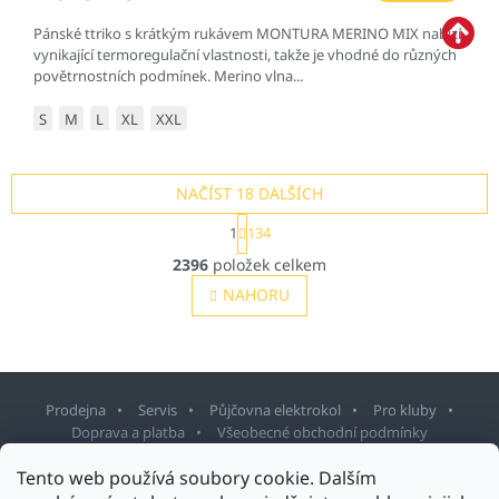
Pánské ttriko s krátkým rukávem MONTURA MERINO MIX nabízí
vynikající termoregulační vlastnosti, takže je vhodné do různých
povětrnostních podmínek. Merino vlna...
S
M
L
XL
XXL
NAČÍST 18 DALŠÍCH
S
1
134
t
O
r
2396
položek celkem
v
á
l
NAHORU
n
á
k
o
d
v
a
á
c
n
í
í
Prodejna
Servis
Půjčovna elektrokol
Pro kluby
p
Doprava a platba
Všeobecné obchodní podmínky
r
v
Z
Tento web používá soubory cookie. Dalším
k