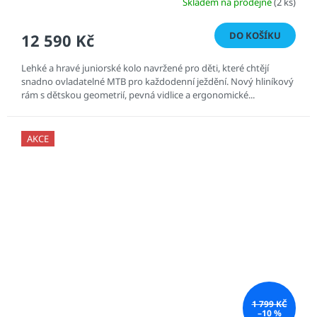
Skladem na prodejně
(2 ks)
DO KOŠÍKU
12 590 Kč
Lehké a hravé juniorské kolo navržené pro děti, které chtějí
snadno ovladatelné MTB pro každodenní ježdění. Nový hliníkový
rám s dětskou geometrií, pevná vidlice a ergonomické...
AKCE
1 799 KČ
–10 %