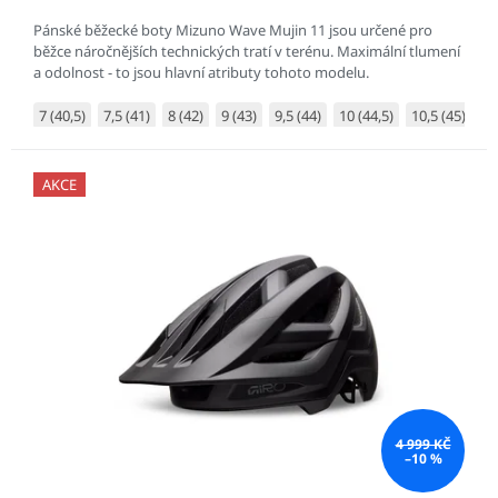
Pánské běžecké boty Mizuno Wave Mujin 11 jsou určené pro
běžce náročnějších technických tratí v terénu. Maximální tlumení
a odolnost - to jsou hlavní atributy tohoto modelu.
7 (40,5)
7,5 (41)
8 (42)
9 (43)
9,5 (44)
10 (44,5)
10,5 (45)
11
AKCE
4 999 KČ
–10 %