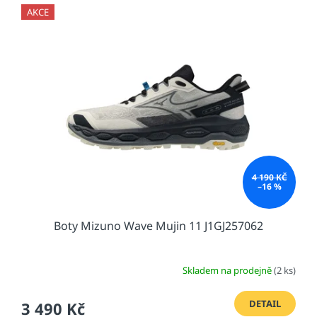
AKCE
4 190 KČ
–16 %
Boty Mizuno Wave Mujin 11 J1GJ257062
Skladem na prodejně
(2 ks)
DETAIL
3 490 Kč