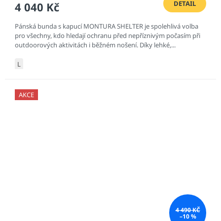
DETAIL
4 040 Kč
Pánská bunda s kapucí MONTURA SHELTER je spolehlivá volba
pro všechny, kdo hledají ochranu před nepříznivým počasím při
outdoorových aktivitách i běžném nošení. Díky lehké,...
L
AKCE
4 490 KČ
–10 %