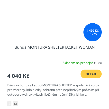
4 490 KČ
–10 %
Bunda MONTURA SHELTER JACKET WOMAN
Skladem na prodejně
(1 ks)
DETAIL
4 040 Kč
Dámská bunda s kapucí MONTURA SHELTER je spolehlivá volba
pro všechny, kdo hledají ochranu před nepříznivým počasím při
outdoorových aktivitách i běžném nošení. Díky lehké,...
S
M