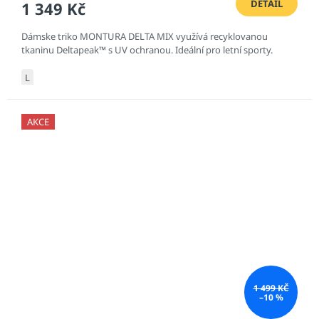
DETAIL
1 349 Kč
Dámske triko MONTURA DELTA MIX využívá recyklovanou
tkaninu Deltapeak™ s UV ochranou. Ideální pro letní sporty.
L
AKCE
1 499 KČ
–10 %