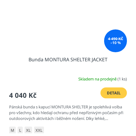
4 490 KČ
–10 %
Bunda MONTURA SHELTER JACKET
Skladem na prodejně
(1 ks)
DETAIL
4 040 Kč
Pánská bunda s kapucí MONTURA SHELTER je spolehlivá volba
pro všechny, kdo hledají ochranu před nepříznivým počasím při
outdoorových aktivitách i běžném nošení. Díky lehké,...
M
L
XL
XXL