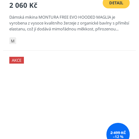
DETAIL
2 060 Kč
Dámská mikina MONTURA FREE EVO HOODED MAGLIA je
vyrobena z vysoce kvalitního žerzeje z organické bavlny s příměsí
elastanu, což jí dodává mimořádnou měkkost, přirozenou...
M
AKCE
2 499 KČ
–12 %