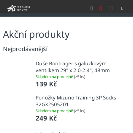
Přejít
NÁKU
na
obsah
KOŠÍK
Akční produkty
Nejprodávanější
Duše Bontrager s galuzkovým
ventilkem 29" x 2.0-2.4", 48mm
Skladem na prodejně
(>5 ks)
139 Kč
Ponožky Mizuno Training 3P Socks
32GX2505Z01
Skladem na prodejně
(>5 ks)
249 Kč