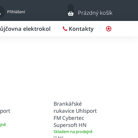
Nákupní
Přihlášení
Prázdný košík
košík
ůjčovna elektrokol
Kontakty
Pro klub
Brankářské
sport
rukavice Uhlsport
FM Cybertec
Supersoft HN
jně
Skladem na prodejně
(1 ks)