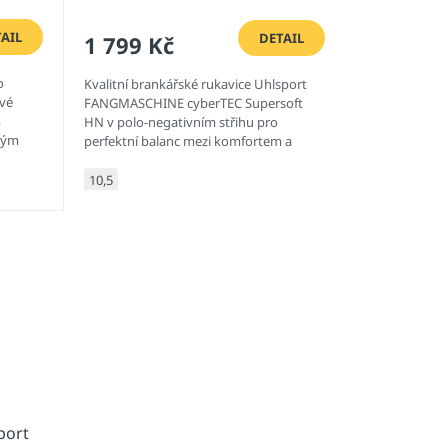
AIL
DETAIL
1 799 Kč
o
Kvalitní brankářské rukavice Uhlsport
ové
FANGMASCHINE cyberTEC Supersoft
m
HN v polo-negativním střihu pro
kým
perfektní balanc mezi komfortem a
nejnovějšími technologiemi.
10,5
port