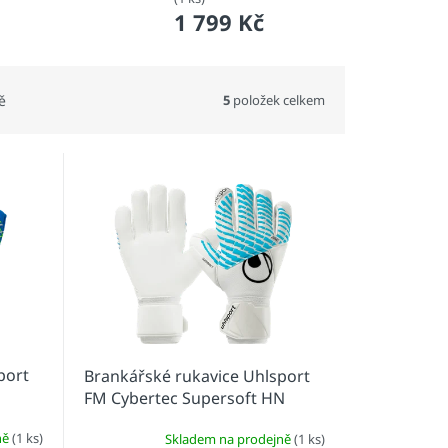
1 799 Kč
5
položek celkem
ě
port
Brankářské rukavice Uhlsport
FM Cybertec Supersoft HN
ně
(1 ks)
Skladem na prodejně
(1 ks)