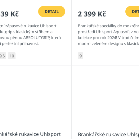
DETAIL
DET
439 Kč
2 399 Kč
itní zápasové rukavice Uhlsport
Brankářské speciálky do mokréh
lutgrip s klasickým střihem a
prostředí Uhlsport Aquasoft z n
xovou pěnou ABSOLUTGRIP, která
kolekce pro rok 2024! V tradiční
tí perfektní přilnavost.
modro-zeleném designu s klasic
pozitivním střihem a speciální
latexovou...
9,5
10
9
nkářské rukavice Uhlsport
Brankářské rukavice Uhls