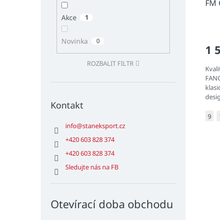
FM 
Akce
1
Novinka
0
1 
ROZBALIT FILTR
Kval
FANG
klasi
desi
Kontakt
9
info
@
staneksport.cz
+420 603 828 374
+420 603 828 374
Sledujte nás na FB
Otevírací doba obchodu