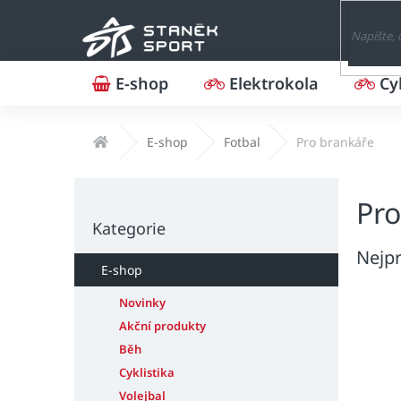
Přejít
na
obsah
E-shop
Elektrokola
Cy
Domů
E-shop
Fotbal
Pro brankáře
P
Pro
o
Přeskočit
s
Kategorie
kategorie
t
Nejpr
r
E-shop
a
n
Novinky
n
Akční produkty
í
Běh
p
Cyklistika
a
Volejbal