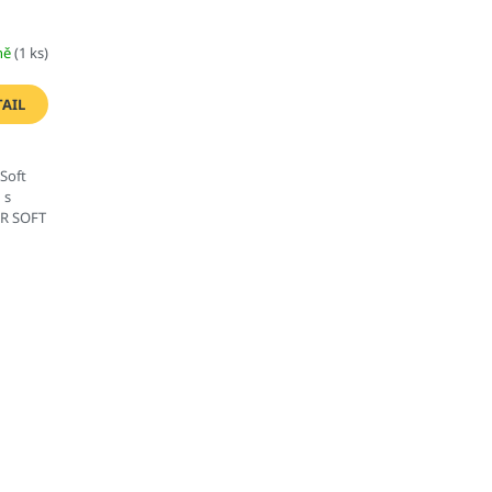
ně
(1 ks)
TAIL
Soft
 s
R SOFT