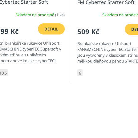
Cybertec Starter Soft
FM Cybertec Starter Soft
Skladem na prodejně
(1 ks)
Skladem na prodej
DETAIL
DE
599 Kč
509 Kč
itní brankářské rukavice Uhlsport
Brankářské rukavice Uhlsport
MASCHINE cyberTEC Supersoft v
FANGMSCHINE cyberTEC Starter 
ckém střihu a s unikátním
jsou vytvořeny v klasickém střihu
gnem z nové kolekce cyberTEC!
měkkou dlaňovou pěnou STARTE
a v unikátním designu z kolekce
cyberTEC!
10,5
6
O
v
l
á
d
a
c
í
p