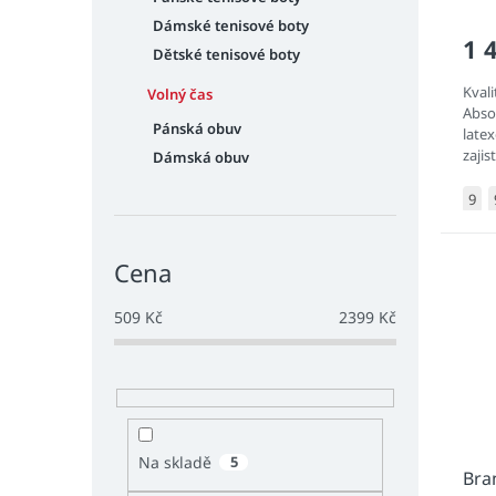
Dámské tenisové boty
1 
Dětské tenisové boty
Kval
Volný čas
Abso
Pánská obuv
late
zajis
Dámská obuv
9
Cena
509
Kč
2399
Kč
Na skladě
5
Bra