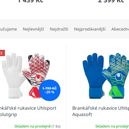
ručujeme
Nejlevnější
Nejdražší
Nejprodávanější
Abecedn
CE
1 799 KČ
–20 %
nkářské rukavice Uhlsport
Brankářské rukavice Uhls
olutgrip
Aquasoft
Skladem na prodejně
(1 ks)
Skladem na prodej