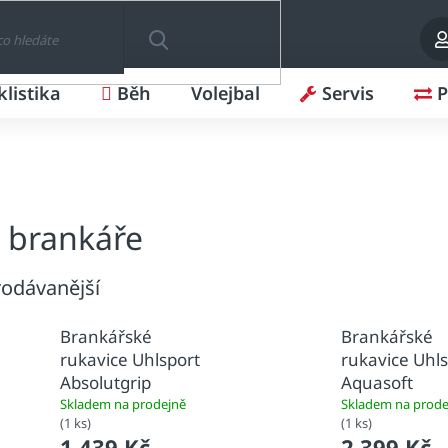
klistika
Běh
Volejbal
Servis
P
HLEDAT
 brankáře
odávanější
Brankářské
Brankářské
rukavice Uhlsport
rukavice Uhl
Absolutgrip
Aquasoft
Skladem na prodejně
Skladem na prode
(1 ks)
(1 ks)
1 439 Kč
2 399 Kč