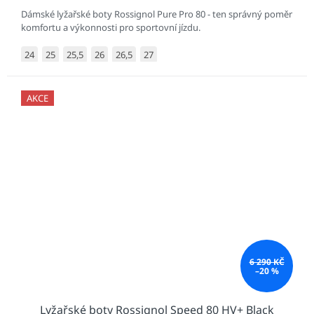
Dámské lyžařské boty Rossignol Pure Pro 80 - ten správný poměr
komfortu a výkonnosti pro sportovní jízdu.
24
25
25,5
26
26,5
27
AKCE
6 290 KČ
–20 %
Lyžařské boty Rossignol Speed 80 HV+ Black