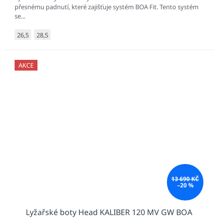
přesnému padnutí, které zajišťuje systém BOA Fit. Tento systém
se...
26,5
28,5
AKCE
13 690 KČ
–20 %
Lyžařské boty Head KALIBER 120 MV GW BOA