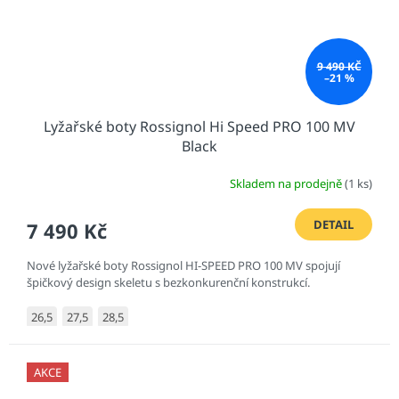
9 490 KČ
–21 %
Lyžařské boty Rossignol Hi Speed PRO 100 MV
Black
Skladem na prodejně
(1 ks)
DETAIL
7 490 Kč
Nové lyžařské boty Rossignol HI-SPEED PRO 100 MV spojují
špičkový design skeletu s bezkonkurenční konstrukcí.
26,5
27,5
28,5
AKCE