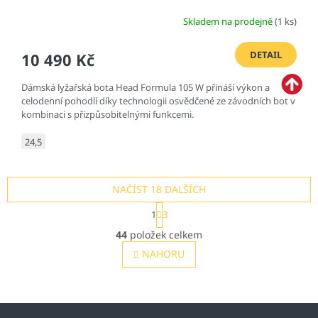
Skladem na prodejně
(1 ks)
DETAIL
10 490 Kč
Dámská lyžařská bota Head Formula 105 W přináší výkon a
celodenní pohodlí díky technologii osvědčené ze závodních bot v
kombinaci s přizpůsobitelnými funkcemi.
24,5
NAČÍST 18 DALŠÍCH
S
1
3
t
O
r
44
položek celkem
v
á
l
NAHORU
n
á
k
o
d
v
a
á
c
n