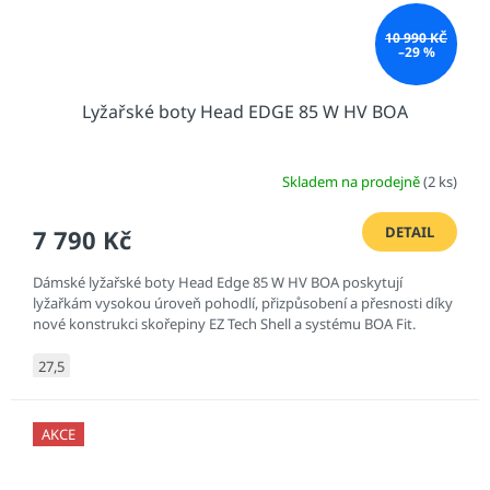
10 990 KČ
–29 %
Lyžařské boty Head EDGE 85 W HV BOA
Skladem na prodejně
(2 ks)
DETAIL
7 790 Kč
Dámské lyžařské boty Head Edge 85 W HV BOA poskytují
lyžařkám vysokou úroveň pohodlí, přizpůsobení a přesnosti díky
nové konstrukci skořepiny EZ Tech Shell a systému BOA Fit.
27,5
AKCE