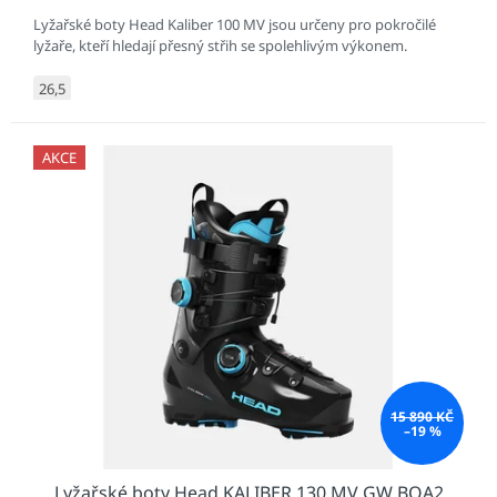
Lyžařské boty Head Kaliber 100 MV jsou určeny pro pokročilé
lyžaře, kteří hledají přesný střih se spolehlivým výkonem.
26,5
AKCE
15 890 KČ
–19 %
Lyžařské boty Head KALIBER 130 MV GW BOA2