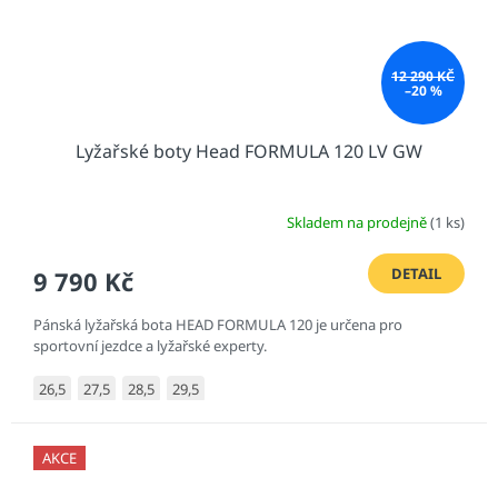
12 290 KČ
–20 %
Lyžařské boty Head FORMULA 120 LV GW
Skladem na prodejně
(1 ks)
DETAIL
9 790 Kč
Pánská lyžařská bota HEAD FORMULA 120 je určena pro
sportovní jezdce a lyžařské experty.
26,5
27,5
28,5
29,5
AKCE