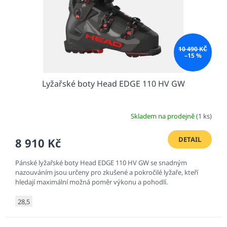
d
u
k
t
10 490 KČ
ů
–15 %
Lyžařské boty Head EDGE 110 HV GW
Skladem na prodejně
(1 ks)
DETAIL
8 910 Kč
Pánské lyžařské boty Head EDGE 110 HV GW se snadným
nazouváním jsou určeny pro zkušené a pokročilé lyžaře, kteří
hledají maximální možná poměr výkonu a pohodlí.
28,5