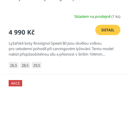
Skladem na prodejně
(1 ks)
DETAIL
4 990 Kč
Lyžařské boty Rossignol Speed 80 jsou skvělou volbou
pro celodenní pohodlí při carvingovém lyžování. Tento model
nabízí přizpůsobitelnou sílu a přesnost v širším 104mm...
26,5
28,5
29,5
AKCE