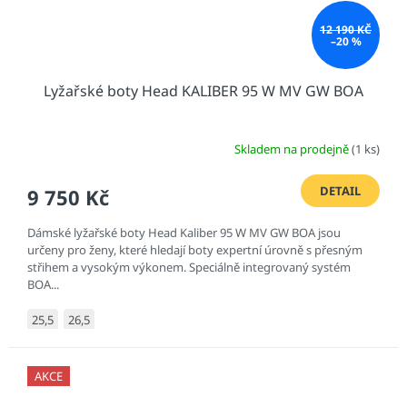
12 190 KČ
–20 %
Lyžařské boty Head KALIBER 95 W MV GW BOA
Skladem na prodejně
(1 ks)
DETAIL
9 750 Kč
Dámské lyžařské boty Head Kaliber 95 W MV GW BOA jsou
určeny pro ženy, které hledají boty expertní úrovně s přesným
střihem a vysokým výkonem. Speciálně integrovaný systém
BOA...
25,5
26,5
AKCE