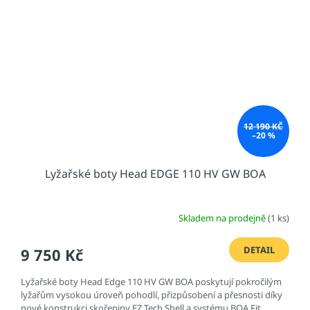
12 190 KČ
–20 %
Lyžařské boty Head EDGE 110 HV GW BOA
Skladem na prodejně
(1 ks)
DETAIL
9 750 Kč
Lyžařské boty Head Edge 110 HV GW BOA poskytují pokročilým
lyžařům vysokou úroveň pohodlí, přizpůsobení a přesnosti díky
nové konstrukci skořepiny EZ Tech Shell a systému BOA Fit.