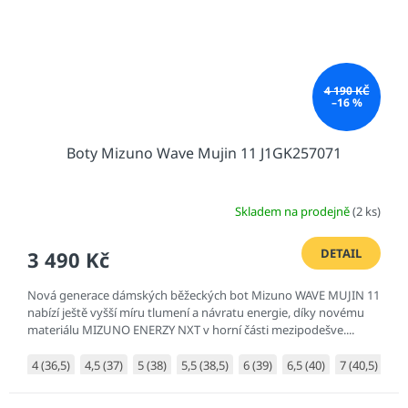
4 190 KČ
–16 %
Boty Mizuno Wave Mujin 11 J1GK257071
Skladem na prodejně
(2 ks)
DETAIL
3 490 Kč
Nová generace dámských běžeckých bot Mizuno WAVE MUJIN 11
nabízí ještě vyšší míru tlumení a návratu energie, díky novému
materiálu MIZUNO ENERZY NXT v horní části mezipodešve....
4 (36,5)
4,5 (37)
5 (38)
5,5 (38,5)
6 (39)
6,5 (40)
7 (40,5)