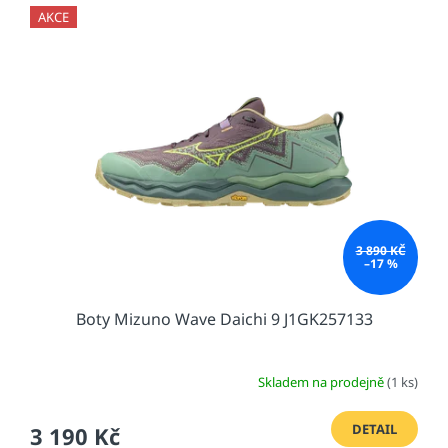
AKCE
3 890 KČ
–17 %
Boty Mizuno Wave Daichi 9 J1GK257133
Skladem na prodejně
(1 ks)
DETAIL
3 190 Kč