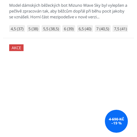
Model dámských běžeckých bot Mizuno Wave Sky byl vylepšen a
pečlivě zpracován tak, aby běžcům dopřál při běhu pocit jakoby
se vznášeli. Horní část mezipodešve v nové verzi...
4,5 (37)
5 (38)
5,5 (38,5)
6 (39)
6,5 (40)
7 (40,5)
7,5 (41)
8 (
AKCE
4 690 KČ
–19 %