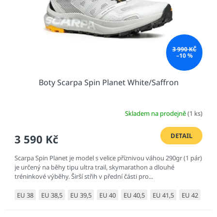
o
d
u
k
t
3 990 KČ
ů
–10 %
Boty Scarpa Spin Planet White/Saffron
Skladem na prodejně
(1 ks)
DETAIL
3 590 Kč
Scarpa Spin Planet je model s velice příznivou váhou 290gr (1 pár)
je určený na běhy tipu ultra trail, skymarathon a dlouhé
tréninkové výběhy. Širší střih v přední části pro...
EU 38
EU 38,5
EU 39,5
EU 40
EU 40,5
EU 41,5
EU 42
EU 