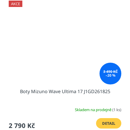
AKCE
3 490 KČ
–20 %
Boty Mizuno Wave Ultima 17 J1GD261825
Skladem na prodejně
(1 ks)
DETAIL
2 790 Kč