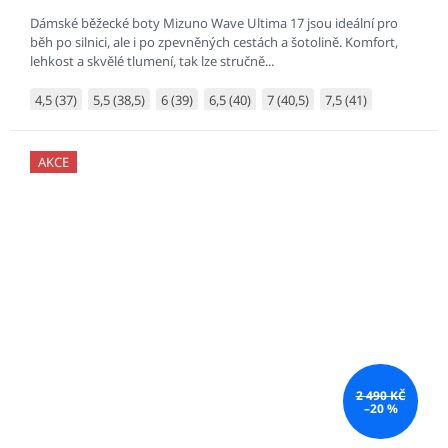
Dámské běžecké boty Mizuno Wave Ultima 17 jsou ideální pro
běh po silnici, ale i po zpevněných cestách a šotolině. Komfort,
lehkost a skvělé tlumení, tak lze stručně...
4,5 (37)
5,5 (38,5)
6 (39)
6,5 (40)
7 (40,5)
7,5 (41)
AKCE
2 490 KČ
–20 %