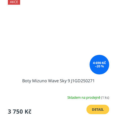
AKCE
4 690 KČ
–20 %
Boty Mizuno Wave Sky 9 J1GD250271
Skladem na prodejně
(1 ks)
DETAIL
3 750 Kč