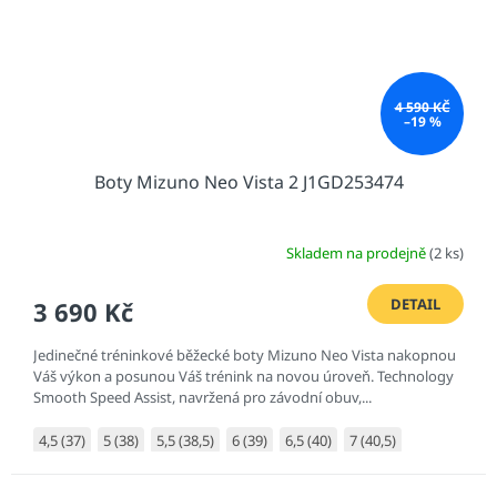
4 590 KČ
–19 %
Boty Mizuno Neo Vista 2 J1GD253474
Skladem na prodejně
(2 ks)
DETAIL
3 690 Kč
Jedinečné tréninkové běžecké boty Mizuno Neo Vista nakopnou
Váš výkon a posunou Váš trénink na novou úroveň. Technology
Smooth Speed Assist, navržená pro závodní obuv,...
4,5 (37)
5 (38)
5,5 (38,5)
6 (39)
6,5 (40)
7 (40,5)