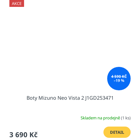
AKCE
4 590 KČ
–19 %
Boty Mizuno Neo Vista 2 J1GD253471
Skladem na prodejně
(1 ks)
DETAIL
3 690 Kč