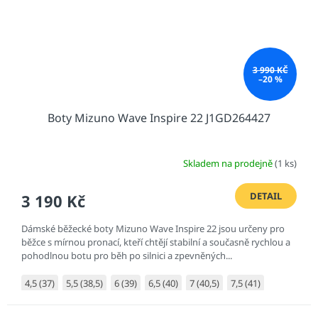
3 990 KČ
–20 %
Boty Mizuno Wave Inspire 22 J1GD264427
Skladem na prodejně
(1 ks)
DETAIL
3 190 Kč
Dámské běžecké boty Mizuno Wave Inspire 22 jsou určeny pro
běžce s mírnou pronací, kteří chtějí stabilní a současně rychlou a
pohodlnou botu pro běh po silnici a zpevněných...
4,5 (37)
5,5 (38,5)
6 (39)
6,5 (40)
7 (40,5)
7,5 (41)