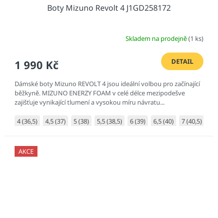
Boty Mizuno Revolt 4 J1GD258172
Skladem na prodejně
(1 ks)
DETAIL
1 990 Kč
Dámské boty Mizuno REVOLT 4 jsou ideální volbou pro začínající
běžkyně. MIZUNO ENERZY FOAM v celé délce mezipodešve
zajišťuje vynikající tlumení a vysokou míru návratu...
4 (36,5)
4,5 (37)
5 (38)
5,5 (38,5)
6 (39)
6,5 (40)
7 (40,5)
7,5
AKCE