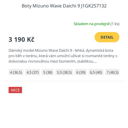
Boty Mizuno Wave Daichi 9 J1GK257132
Skladem na prodejně
(1 ks)
DETAIL
3 190 Kč
Dámský model Mizuno Wave Daichi 9 - lehká, dynamická bota
pro běh v terénu, která vám umožní užívat si rozmanité terény s
dokonalou rovnováhou mezi tlumením, stabilitou,...
4 (36,5)
4,5 (37)
5 (38)
5,5 (38,5)
6 (39)
6,5 (40)
7 (40,5)
7,5
AKCE