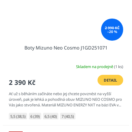
2 990 KČ
–20 %
Boty Mizuno Neo Cosmo J1GD251071
Skladem na prodejně
(1 ks)
DETAIL
2 390 Kč
Ať už s běháním začínáte nebo jej chcete povznést na vyšší
úroveň, pak je lehká a pohodlná obuv MIZUNO NEO COSMO pro
Vás jako stvořená. Materiál MIZUNO ENERZY NXT na bázi EVA v...
5,5 (38,5)
6 (39)
6,5 (40)
7 (40,5)