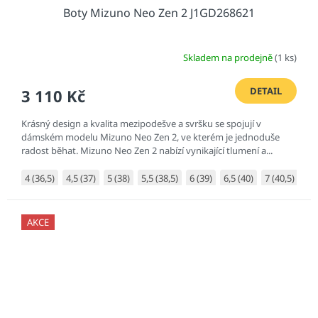
Boty Mizuno Neo Zen 2 J1GD268621
Skladem na prodejně
(1 ks)
DETAIL
3 110 Kč
Krásný design a kvalita mezipodešve a svršku se spojují v
dámském modelu Mizuno Neo Zen 2, ve kterém je jednoduše
radost běhat. Mizuno Neo Zen 2 nabízí vynikající tlumení a...
4 (36,5)
4,5 (37)
5 (38)
5,5 (38,5)
6 (39)
6,5 (40)
7 (40,5)
7,5
AKCE