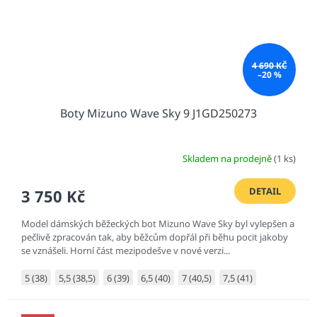
4 690 KČ
–20 %
Boty Mizuno Wave Sky 9 J1GD250273
Skladem na prodejně
(1 ks)
DETAIL
3 750 Kč
Model dámských běžeckých bot Mizuno Wave Sky byl vylepšen a
pečlivě zpracován tak, aby běžcům dopřál při běhu pocit jakoby
se vznášeli. Horní část mezipodešve v nové verzi...
5 (38)
5,5 (38,5)
6 (39)
6,5 (40)
7 (40,5)
7,5 (41)