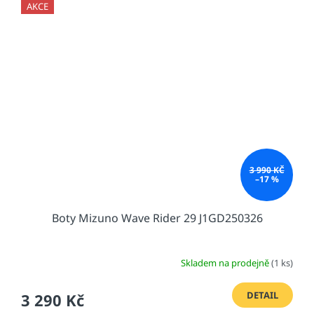
AKCE
3 990 KČ
–17 %
Boty Mizuno Wave Rider 29 J1GD250326
Skladem na prodejně
(1 ks)
DETAIL
3 290 Kč