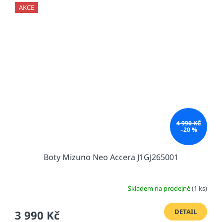
AKCE
4 990 KČ
–20 %
Boty Mizuno Neo Accera J1GJ265001
Skladem na prodejně
(1 ks)
DETAIL
3 990 Kč