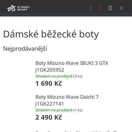
Přejít
NÁKU
na
obsah
KOŠÍK
Dámské běžecké boty
Nejprodávanější
Boty Mizuno Wave IBUKI 3 GTX
J1GK205952
Skladem na prodejně
(3 ks)
1 690 Kč
Boty Mizuno Wave Daichi 7
J1GK227141
Skladem na prodejně
(1 ks)
2 490 Kč