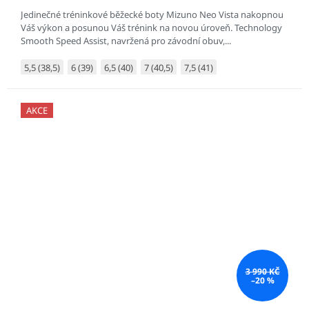
Jedinečné tréninkové běžecké boty Mizuno Neo Vista nakopnou
Váš výkon a posunou Váš trénink na novou úroveň. Technology
Smooth Speed Assist, navržená pro závodní obuv,...
5,5 (38,5)
6 (39)
6,5 (40)
7 (40,5)
7,5 (41)
AKCE
3 990 KČ
–20 %