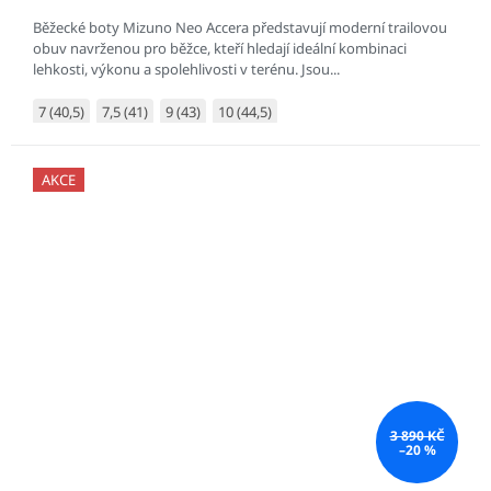
Běžecké boty Mizuno Neo Accera představují moderní trailovou
obuv navrženou pro běžce, kteří hledají ideální kombinaci
lehkosti, výkonu a spolehlivosti v terénu. Jsou...
7 (40,5)
7,5 (41)
9 (43)
10 (44,5)
AKCE
3 890 KČ
–20 %