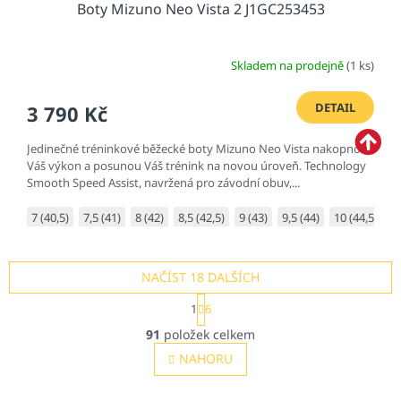
Boty Mizuno Neo Vista 2 J1GC253453
Skladem na prodejně
(1 ks)
DETAIL
3 790 Kč
Jedinečné tréninkové běžecké boty Mizuno Neo Vista nakopnou
Váš výkon a posunou Váš trénink na novou úroveň. Technology
Smooth Speed Assist, navržená pro závodní obuv,...
7 (40,5)
7,5 (41)
8 (42)
8,5 (42,5)
9 (43)
9,5 (44)
10 (44,5)
1
NAČÍST 18 DALŠÍCH
S
1
6
t
O
r
91
položek celkem
v
á
l
NAHORU
n
á
k
o
d