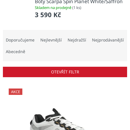
Boty Scarpa Spin Planet White/Saffron
Skladem na prodejně
(1 ks)
3 590 Kč
Ř
a
Doporučujeme
Nejlevnější
Nejdražší
Nejprodávanější
z
e
Abecedně
n
í
p
OTEVŘÍT FILTR
r
o
V
d
ý
AKCE
u
p
k
i
t
s
ů
p
r