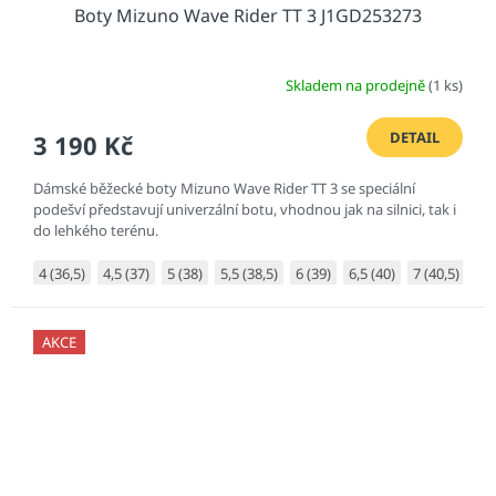
Boty Mizuno Wave Rider TT 3 J1GD253273
Skladem na prodejně
(1 ks)
DETAIL
3 190 Kč
Dámské běžecké boty Mizuno Wave Rider TT 3 se speciální
podešví představují univerzální botu, vhodnou jak na silnici, tak i
do lehkého terénu.
4 (36,5)
4,5 (37)
5 (38)
5,5 (38,5)
6 (39)
6,5 (40)
7 (40,5)
7,5
AKCE