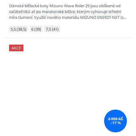
Dámské běžecké boty Mizuno Wave Rider 29 jsou oblíbené od
začátečníků až po maratonské běžce, kterým vyhovuje střední
míra tlumení. Využití nového materiálu MIZUNO ENERZY NXT (s...
5,5 (38,5)
6 (39)
7,5 (41)
AKCE
3 990 KČ
–17 %