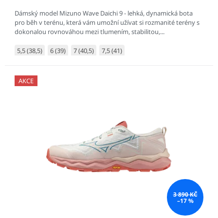
Dámský model Mizuno Wave Daichi 9 - lehká, dynamická bota
pro běh v terénu, která vám umožní užívat si rozmanité terény s
dokonalou rovnováhou mezi tlumením, stabilitou,...
5,5 (38,5)
6 (39)
7 (40,5)
7,5 (41)
AKCE
3 890 KČ
–17 %