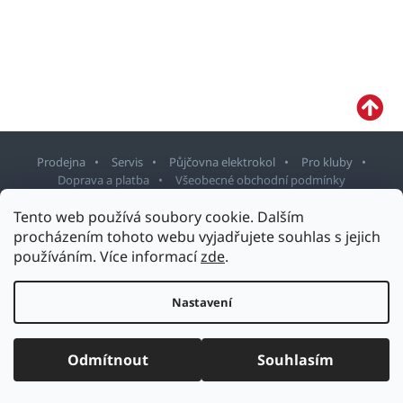
Prodejna
Servis
Půjčovna elektrokol
Pro kluby
Doprava a platba
Všeobecné obchodní podmínky
Z
Tento web používá soubory cookie. Dalším
á
procházením tohoto webu vyjadřujete souhlas s jejich
p
používáním. Více informací
zde
.
Copyright 2026
Sport Staněk Turnov
. Všechna práva vyhrazena.
a
Upravit nastavení cookies
t
Nastavení
Design šablony vytvořil
Shoptetak.cz
&
Tomáš Hlad
.
í
Vytvořil Shoptet
Odmítnout
Souhlasím