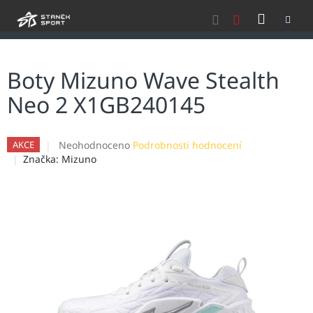
Přejít
NÁKU
na
obsah
KOŠÍK
Boty Mizuno Wave Stealth
Neo 2 X1GB240145
Průměrné
Neohodnoceno
Podrobnosti hodnocení
AKCE
hodnocení
Značka:
Mizuno
produktu
je
0,0
z
5
hvězdiček.