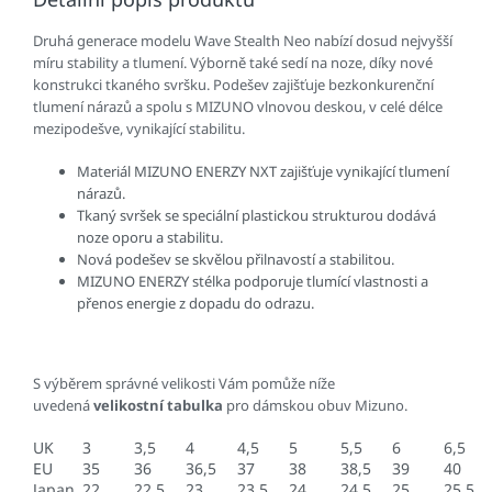
Druhá generace modelu Wave Stealth Neo nabízí dosud nejvyšší
míru stability a tlumení. Výborně také sedí na noze, díky nové
konstrukci tkaného svršku. Podešev zajišťuje bezkonkurenční
tlumení nárazů a spolu s MIZUNO vlnovou deskou, v celé délce
mezipodešve, vynikající stabilitu.
Materiál MIZUNO ENERZY NXT zajišťuje vynikající tlumení
nárazů.
Tkaný svršek se speciální plastickou strukturou dodává
noze oporu a stabilitu.
Nová podešev se skvělou přilnavostí a stabilitou.
MIZUNO ENERZY stélka podporuje tlumící vlastnosti a
přenos energie z dopadu do odrazu.
S výběrem správné velikosti Vám pomůže níže
uvedená
velikostní tabulka
pro dámskou obuv Mizuno.
UK
3
3,5
4
4,5
5
5,5
6
6,5
EU
35
36
36,5
37
38
38,5
39
40
Japan
22
22,5
23
23,5
24
24,5
25
25,5