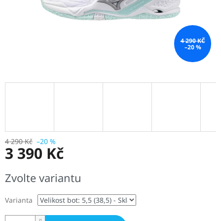
4 290 KČ
–20 %
4 290 Kč
–20 %
3 390 Kč
Měrná
Zvolte variantu
cena:
Varianta