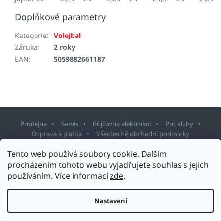
Doplňkové parametry
Kategorie
:
Volejbal
Záruka
:
2 roky
EAN
:
5059882661187
Prodejna
Servis
Půjčovna elektrokol
Pro kluby
Doprava a platba
Všeobecné obchodní podmínky
Tento web používá soubory cookie. Dalším
Z
procházením tohoto webu vyjadřujete souhlas s jejich
á
používáním. Více informací
zde
.
p
Copyright 2026
Sport Staněk Turnov
. Všechna práva vyhrazena.
a
Upravit nastavení cookies
t
Nastavení
Design šablony vytvořil
Shoptetak.cz
&
Tomáš Hlad
.
í
Vytvořil Shoptet