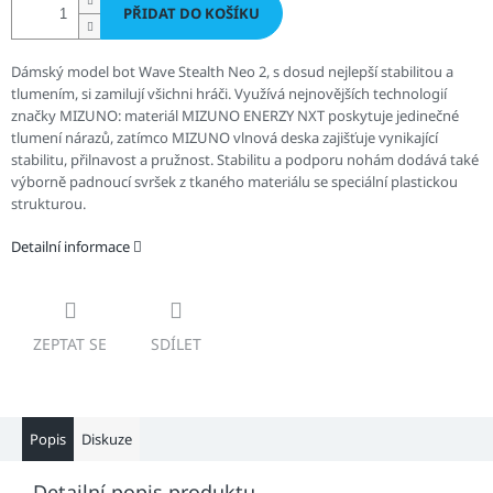
PŘIDAT DO KOŠÍKU
Dámský model bot Wave Stealth Neo 2, s dosud nejlepší stabilitou a
tlumením, si zamilují všichni hráči. Využívá nejnovějších technologií
značky MIZUNO: materiál MIZUNO ENERZY NXT poskytuje jedinečné
tlumení nárazů, zatímco MIZUNO vlnová deska zajišťuje vynikající
stabilitu, přilnavost a pružnost. Stabilitu a podporu nohám dodává také
výborně padnoucí svršek z tkaného materiálu se speciální plastickou
strukturou.
Detailní informace
ZEPTAT SE
SDÍLET
Popis
Diskuze
Detailní popis produktu