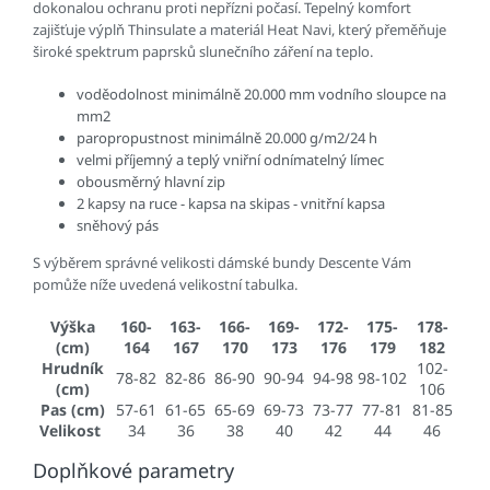
dokonalou ochranu proti nepřízni počasí. Tepelný komfort
zajišťuje výplň Thinsulate a materiál Heat Navi, který přeměňuje
široké spektrum paprsků slunečního záření na teplo.
voděodolnost minimálně 20.000 mm vodního sloupce na
mm2
paropropustnost minimálně 20.000 g/m2/24 h
velmi příjemný a teplý vniřní odnímatelný límec
obousměrný hlavní zip
2 kapsy na ruce - kapsa na skipas - vnitřní kapsa
sněhový pás
S výběrem správné velikosti dámské bundy Descente Vám
pomůže níže uvedená velikostní tabulka.
Výška
160-
163-
166-
169-
172-
175-
178-
(cm)
164
167
170
173
176
179
182
Hrudník
102-
78-82
82-86
86-90
90-94
94-98
98-102
(cm)
106
Pas (cm)
57-61
61-65
65-69
69-73
73-77
77-81
81-85
Velikost
34
36
38
40
42
44
46
Doplňkové parametry