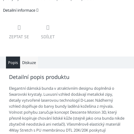
Detailní informace
ZEPTAT SE
SDÍLET
Popis
Diskuze
Detailní popis produktu
Elegantní dámská bunda v atraktivním designu doplněná o
Swarovski krystaly. Luxusní vzhled dodávají metalické zipy,
detaily vytvořené laserovou technologií D-Laser. Nádherný
vzhled doplňuje do barvy bundy laděná kožešina z mývala.
Volnost pohybu zaručuje koncept Descente Motion 3D, který
přesně kopíruje chování lidské kůže (stejně jako ona bunda nikde
zbytečně neodstává ani netlačí). Všesměrově elastický materiál
4Way Stretch s PU membránou DTL 20K/20K poskytují