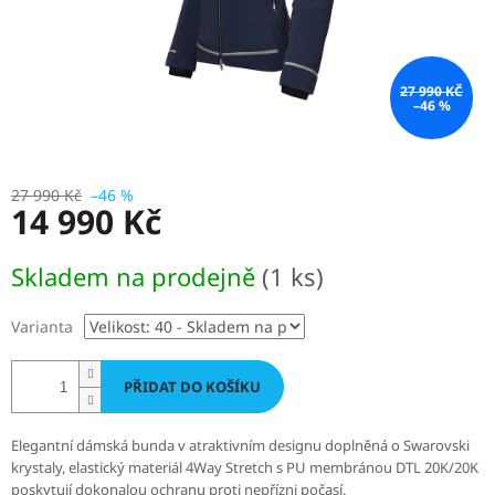
27 990 KČ
–46 %
27 990 Kč
–46 %
14 990 Kč
Měrná
Skladem na prodejně
(1 ks)
cena:
Varianta
PŘIDAT DO KOŠÍKU
Elegantní dámská bunda v atraktivním designu doplněná o Swarovski
krystaly, elastický materiál 4Way Stretch s PU membránou DTL 20K/20K
poskytují dokonalou ochranu proti nepřízni počasí.