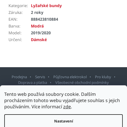
Kategorie
:
Lyžařské bundy
Záruka
:
2 roky
EAN
:
888423810884
Barva
:
Modrá
Model
:
2019/2020
Určení
:
Dámské
Prodejna
Servis
Půjčovna elektrokol
Pro kluby
Doprava a platba
Všeobecné obchodní podmínky
Tento web používá soubory cookie. Dalším
Z
procházením tohoto webu vyjadřujete souhlas s jejich
á
používáním. Více informací
zde
.
p
Copyright 2026
Sport Staněk Turnov
. Všechna práva vyhrazena.
a
Upravit nastavení cookies
t
Nastavení
Design šablony vytvořil
Shoptetak.cz
&
Tomáš Hlad
.
í