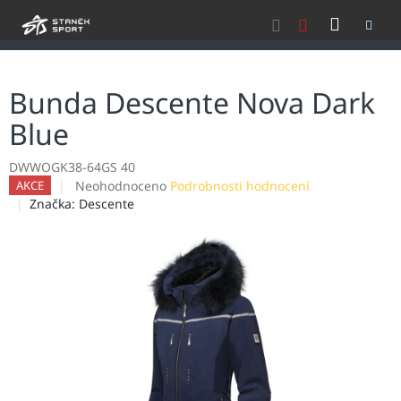
Přejít
NÁKU
na
obsah
KOŠÍK
Bunda Descente Nova Dark
Blue
DWWOGK38-64GS 40
Průměrné
Neohodnoceno
Podrobnosti hodnocení
AKCE
hodnocení
Značka:
Descente
produktu
je
0,0
z
5
hvězdiček.