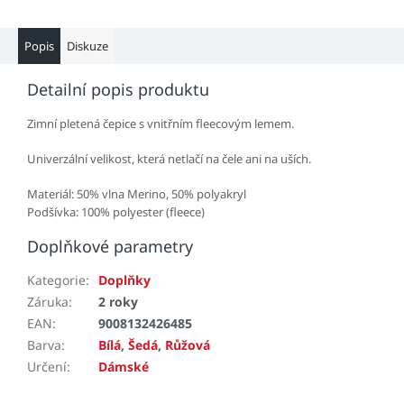
Popis
Diskuze
Detailní popis produktu
Zimní pletená čepice s vnitřním fleecovým lemem.
Univerzální velikost, která netlačí na čele ani na uších.
Materiál: 50% vlna Merino, 50% polyakryl
Podšívka: 100% polyester (fleece)
Doplňkové parametry
Kategorie
:
Doplňky
Záruka
:
2 roky
EAN
:
9008132426485
Barva
:
Bílá
,
Šedá
,
Růžová
Určení
:
Dámské