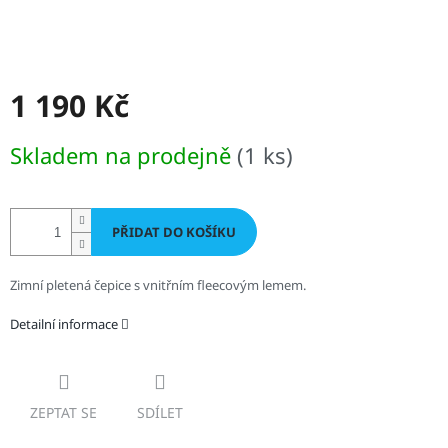
1 190 Kč
Měrná
Skladem na prodejně
(1 ks)
cena:
PŘIDAT DO KOŠÍKU
Zimní pletená čepice s vnitřním fleecovým lemem.
Detailní informace
ZEPTAT SE
SDÍLET