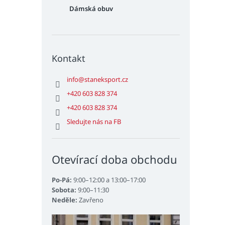
Dámská obuv
Kontakt
info
@
staneksport.cz
+420 603 828 374
+420 603 828 374
Sledujte nás na FB
Otevírací doba obchodu
Po-Pá:
9:00–12:00 a 13:00–17:00
Sobota:
9:00–11:30
Neděle:
Zavřeno