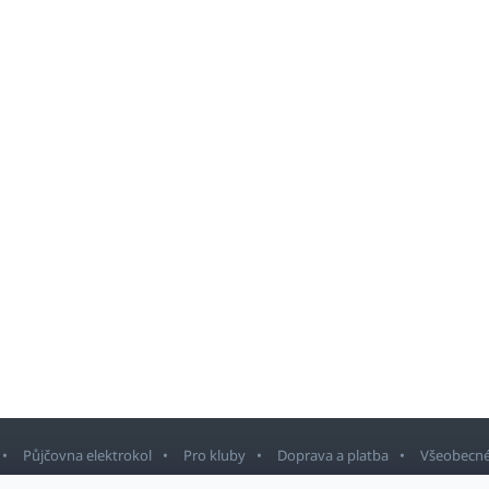
Půjčovna elektrokol
Pro kluby
Doprava a platba
Všeobecné