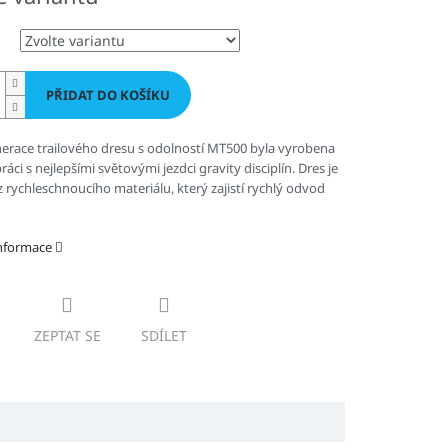
PŘIDAT DO KOŠÍKU
erace trailového dresu s odolností MT500 byla vyrobena
áci s nejlepšími světovými jezdci gravity disciplín. Dres je
 rychleschnoucího materiálu, který zajistí rychlý odvod
informace
ZEPTAT SE
SDÍLET