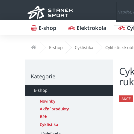
Přejít
na
obsah
E-shop
Elektrokola
Cy
Domů
E-shop
Cyklistika
Cyklistické ob
P
Cyk
o
Přeskočit
s
Kategorie
kategorie
ru
t
r
E-shop
a
AKCE
n
Novinky
n
Akční produkty
í
Běh
p
Cyklistika
a
Jízdní kola