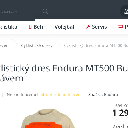
klistika
Běh
Volejbal
Servis
P
HLEDAT
lečení
Cyklistické dresy
Cyklistický dres Endura MT500 
listický dres Endura MT500 B
kávem
Průměrné
Neohodnoceno
Podrobnosti hodnocení
Značka:
Endura
hodnocení
produktu
1 699 Kč
1 2
je
0,0
z
Měrná
Zvolt
5
cena: