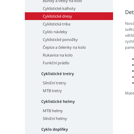
Bundy a vesty na kolo
Cyklistické kalhoty
Det
Cyklistické dresy
Nová
Cyklistická trika
světo
Cyklo návleky
větší
Cyklistické ponožky
rychl
Čepice a čelenky na kolo
pane
Rukavice na kolo
Funkční prádlo
Cyklistické tretry
Silniční tretry
MTB tretry
Mate
Cyklistické helmy
MTB helmy
Silniční helmy
Cyklo doplňky