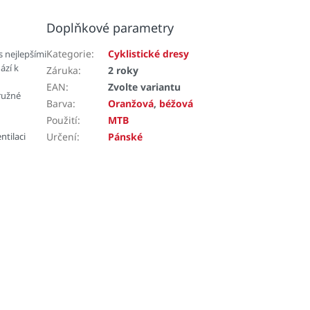
Doplňkové parametry
Kategorie
:
Cyklistické dresy
 nejlepšími
ází k
Záruka
:
2 roky
EAN
:
Zvolte variantu
Pružné
Barva
:
Oranžová
,
béžová
Použití
:
MTB
ntilaci
Určení
:
Pánské