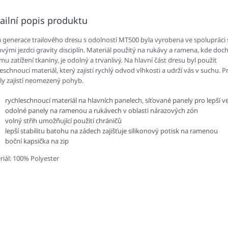
ailní popis produktu
 generace trailového dresu s odolností MT500 byla vyrobena ve spolupráci s
vými jezdci gravity disciplín. Materiál použitý na rukávy a ramena, kde doch
mu zatížení tkaniny, je odolný a trvanlivý. Na hlavní část dresu byl použit
eschnoucí materiál, který zajistí rychlý odvod vlhkosti a udrží vás v suchu. 
ly zajistí neomezený pohyb.
rychleschnoucí materiál na hlavních panelech, síťované panely pro lepší ve
odolné panely na ramenou a rukávech v oblasti nárazových zón
volný střih umožňující použití chráničů
lepší stabilitu batohu na zádech zajišťuje silikonový potisk na ramenou
boční kapsička na zip
riál: 100% Polyester