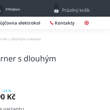
Nákupní
Přihlášení
Prázdný košík
košík
ůjčovna elektrokol
Kontakty
Pro klub
Burner s dlouhým rukávem
urner s dlouhým
–24 %
90 Kč
e variantu