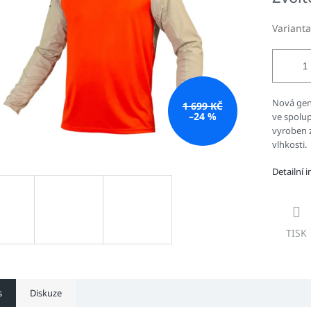
hvězdiček.
Varianta
Nová gen
1 699 KČ
–24 %
ve spolupr
vyroben z
vlhkosti.
Detailní 
TISK
s
Diskuze