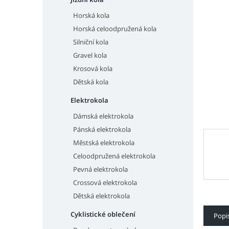
n
e
Horská kola
l
Horská celoodpružená kola
Silniční kola
Gravel kola
Krosová kola
Dětská kola
Elektrokola
Dámská elektrokola
Pánská elektrokola
Městská elektrokola
Celoodpružená elektrokola
Pevná elektrokola
Crossová elektrokola
Dětská elektrokola
Cyklistické oblečení
Popi