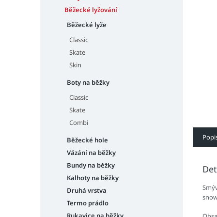
n
e
Běžecké lyžování
l
Běžecké lyže
Classic
Skate
Skin
Boty na běžky
Classic
Skate
Combi
Popi
Běžecké hole
Vázání na běžky
Bundy na běžky
Det
Kalhoty na běžky
Smýva
Druhá vrstva
snow
Termo prádlo
Rukavice na běžky
Obsa