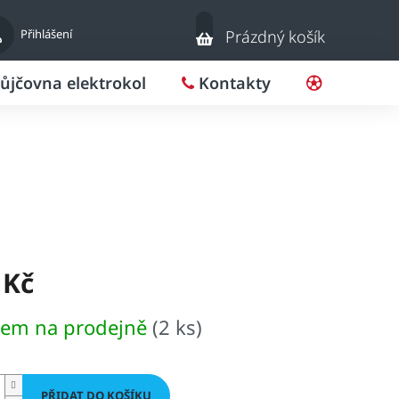
Nákupní
Přihlášení
Prázdný košík
košík
ůjčovna elektrokol
Kontakty
Pro klub
 Kč
dem na prodejně
(2 ks)
PŘIDAT DO KOŠÍKU