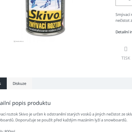
Smývací r
nečistot 
Detailní 
TISK
s
Diskuze
ailní popis produktu
cí roztok Skivo je určen k odstranění starých vosků a jiných nečistot ze sklu
boardů. Doporučuje se použít před každým mazáním lyží a snowboardů.
h: 800ml