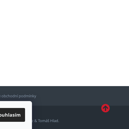
 obchodní podmínky
ouhlasím
ytvořil
Shoptetak.cz
&
Tomáš Hlad
.