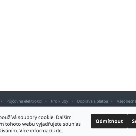
Půjčovna elektrokol
Pro kluby
Doprava a platba
Všeobecné
používá soubory cookie. Dalším
Odmítnout
S
m tohoto webu vyjadřujete souhlas
rnov
. Všechna práva vyhrazena.
Upravit nastavení cookies
Design šablony v
užíváním. Více informací
zde
.