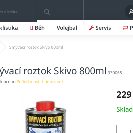
klistika
Běh
Volejbal
Servis
P
HLEDAT
Smývací roztok Skivo 800ml
vací roztok Skivo 800ml
930065
né
dnoceno
Podrobnosti hodnocení
ení
229
tu
Měrná
Skla
cena:
ek.