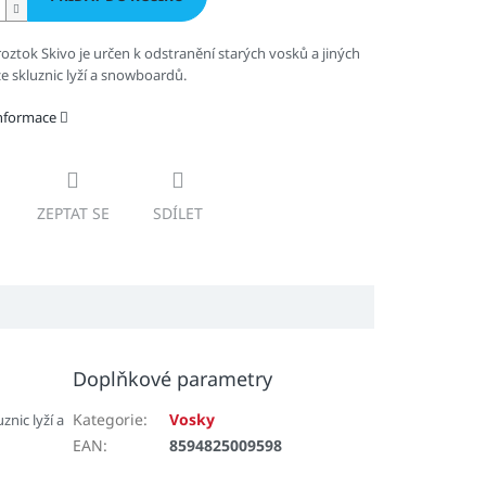
oztok Skivo je určen k odstranění starých vosků a jiných
ze skluznic lyží a snowboardů.
informace
ZEPTAT SE
SDÍLET
Doplňkové parametry
Kategorie
:
Vosky
znic lyží a
EAN
:
8594825009598