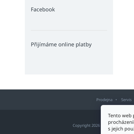
Facebook
Přijímáme online platby
Prodejna
Servis
Z
Tento web 
á
procházení
p
Copyright 2026
Sport Staněk Tu
s jejich po
a