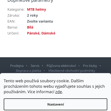
Doplňkové parametry
Kategorie
:
MTB helmy
Záruka
:
2 roky
EAN
:
Zvolte variantu
Barva
:
Bílá
Určení
:
Pánské
,
Dámské
Prodejna
Servis
Půjčovna elektrokol
Pro kluby
Doprava a platba
Všeobecné obchodní podmínky
Tento web používá soubory cookie. Dalším
Z
procházením tohoto webu vyjadřujete souhlas s jejich
á
používáním. Více informací
zde
.
p
Copyright 2026
Sport Staněk Turnov
. Všechna práva vyhrazena.
a
Upravit nastavení cookies
t
Nastavení
Design šablony vytvořil
Shoptetak.cz
&
Tomáš Hlad
.
í
Vytvořil Shoptet