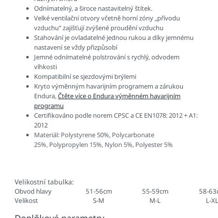
Odnímatelný, a široce nastavitelný štítek.
Velké ventilační otvory včetně horní zóny „přívodu
vzduchu“ zajišťují zvýšené proudění vzduchu
Stahování je ovladatelné jednou rukou a díky jemnému
nastavení se vždy přizpůsobí
Jemné odnímatelné polstrování s rychlý, odvodem
vlhkosti
Kompatibilní se sjezdovými brýlemi
Kryto výměnným havarijním programem a zárukou
Endura,
Čtěte více o Endura výměnném havarijním
programu
Certifikováno podle norem CPSC a CE EN1078: 2012 + A1:
2012
Materiál: Polystyrene 50%, Polycarbonate
25%, Polypropylen 15%, Nylon 5%, Polyester 5%
Velikostní tabulka:
Obvod hlavy
51-56cm
55-59cm
58-63
Velikost
S-M
M-L
L-X