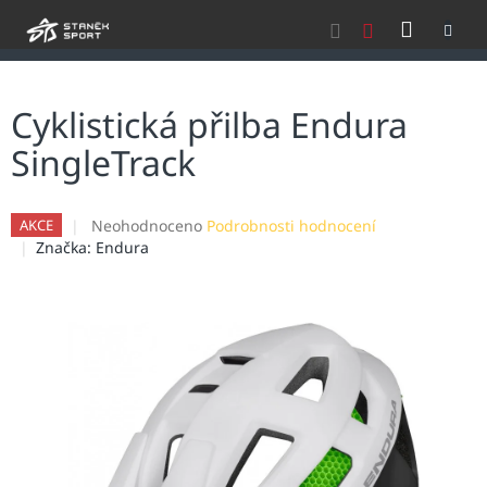
Přejít
NÁKU
na
obsah
KOŠÍK
Cyklistická přilba Endura
SingleTrack
Průměrné
Neohodnoceno
Podrobnosti hodnocení
AKCE
hodnocení
Značka:
Endura
produktu
je
0,0
z
5
hvězdiček.