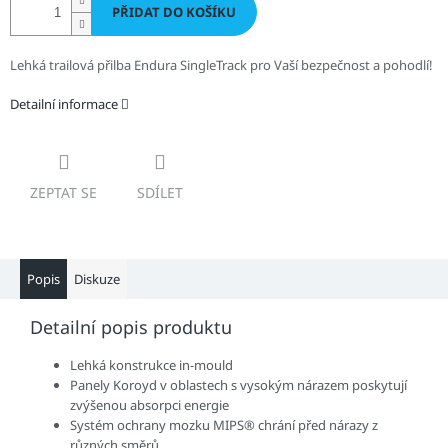
PŘIDAT DO KOŠÍKU
Lehká trailová přilba Endura SingleTrack pro Vaší bezpečnost a pohodlí!
Detailní informace
ZEPTAT SE
SDÍLET
Popis
Diskuze
Detailní popis produktu
Lehká konstrukce in-mould
Panely Koroyd v oblastech s vysokým nárazem poskytují
zvýšenou absorpci energie
Systém ochrany mozku MIPS® chrání před nárazy z
různých směrů