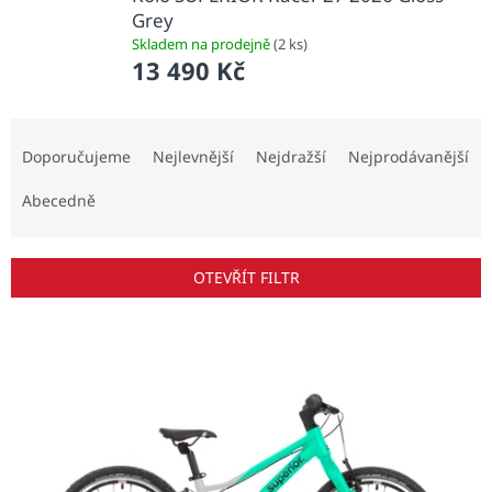
Grey
Skladem na prodejně
(2 ks)
13 490 Kč
Ř
a
Doporučujeme
Nejlevnější
Nejdražší
Nejprodávanější
z
e
Abecedně
n
í
p
OTEVŘÍT FILTR
r
o
V
d
ý
u
p
k
i
t
s
ů
p
r