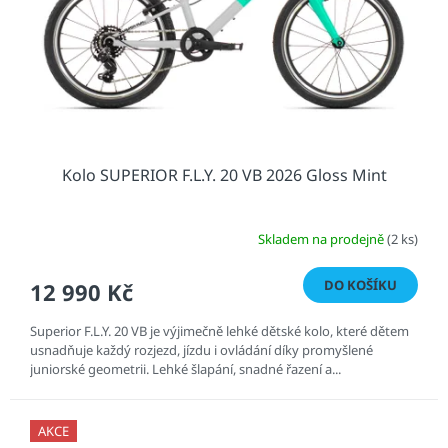
o
d
u
k
t
ů
Kolo SUPERIOR F.L.Y. 20 VB 2026 Gloss Mint
Skladem na prodejně
(2 ks)
DO KOŠÍKU
12 990 Kč
Superior F.L.Y. 20 VB je výjimečně lehké dětské kolo, které dětem
usnadňuje každý rozjezd, jízdu i ovládání díky promyšlené
juniorské geometrii. Lehké šlapání, snadné řazení a...
AKCE