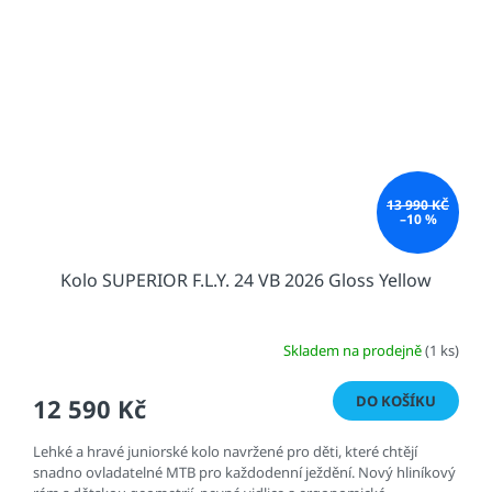
13 990 KČ
–10 %
Kolo SUPERIOR F.L.Y. 24 VB 2026 Gloss Yellow
Skladem na prodejně
(1 ks)
DO KOŠÍKU
12 590 Kč
Lehké a hravé juniorské kolo navržené pro děti, které chtějí
snadno ovladatelné MTB pro každodenní ježdění. Nový hliníkový