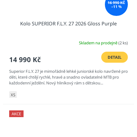
16 990 KČ
–11 %
Kolo SUPERIOR F.L.Y. 27 2026 Gloss Purple
Skladem na prodejně
(2 ks)
DETAIL
14 990 Kč
Superior F.L.Y. 27 je mimořádně lehké juniorské kolo navržené pro
děti, které chtějí rychlé, hravé a snadno ovladatelné MTB pro
každodenní ježdění. Nový hliníkový rám s dětskou...
XS
AKCE