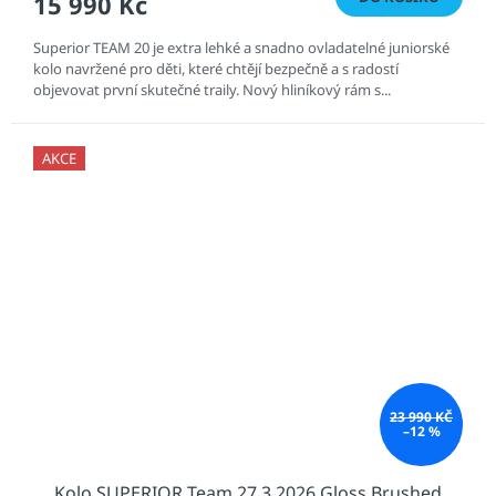
15 990 Kč
Superior TEAM 20 je extra lehké a snadno ovladatelné juniorské
kolo navržené pro děti, které chtějí bezpečně a s radostí
objevovat první skutečné traily. Nový hliníkový rám s...
AKCE
23 990 KČ
–12 %
Kolo SUPERIOR Team 27.3 2026 Gloss Brushed