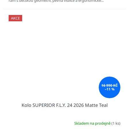
rám s dětskou geometrií, pevná vidlice a ergonomické...
AKCE
16 990 KČ
–11 %
Kolo SUPERIOR F.L.Y. 24 2026 Matte Teal
Skladem na prodejně
(1 ks)