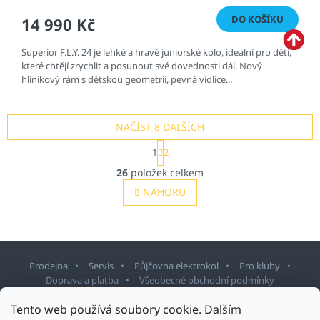
DO KOŠÍKU
14 990 Kč
Superior F.L.Y. 24 je lehké a hravé juniorské kolo, ideální pro děti,
které chtějí zrychlit a posunout své dovednosti dál. Nový
hliníkový rám s dětskou geometrií, pevná vidlice...
NAČÍST 8 DALŠÍCH
S
1
2
t
O
r
26
položek celkem
v
á
l
NAHORU
n
á
k
o
d
v
a
á
c
n
í
í
Prodejna
Servis
Půjčovna elektrokol
Pro kluby
p
Doprava a platba
Všeobecné obchodní podmínky
r
v
Z
Tento web používá soubory cookie. Dalším
k