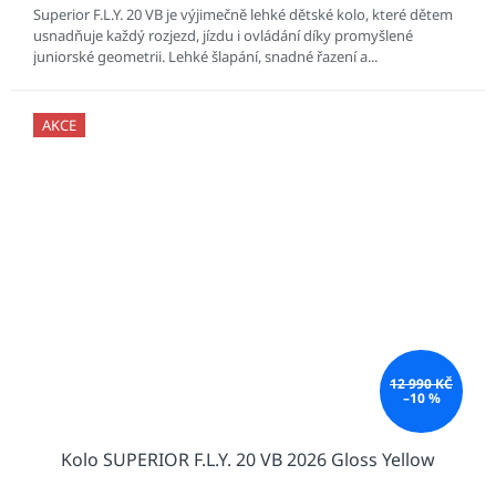
Superior F.L.Y. 20 VB je výjimečně lehké dětské kolo, které dětem
usnadňuje každý rozjezd, jízdu i ovládání díky promyšlené
juniorské geometrii. Lehké šlapání, snadné řazení a...
AKCE
12 990 KČ
–10 %
Kolo SUPERIOR F.L.Y. 20 VB 2026 Gloss Yellow