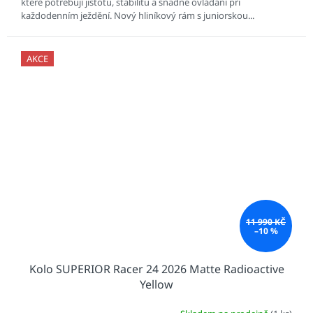
které potřebují jistotu, stabilitu a snadné ovládání při
každodenním ježdění. Nový hliníkový rám s juniorskou...
AKCE
11 990 KČ
–10 %
Kolo SUPERIOR Racer 24 2026 Matte Radioactive
Yellow