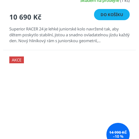
Skladem na prodejně
(1 ks)
DO KOŠÍKU
10 690 Kč
Superior RACER 24 je lehké juniorské kolo navržené tak, aby
dětem poskytlo stabilní, jistou a snadno ovladatelnou jízdu každý
den. Nový hliníkový rám s juniorskou geometrií,...
AKCE
14 990 KČ
–10 %