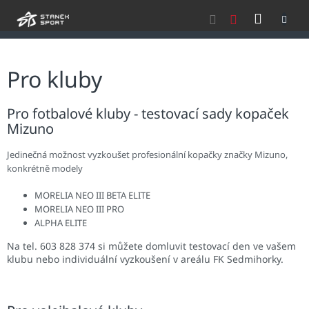
Přejít
NÁKU
na
obsah
KOŠÍK
Pro kluby
Pro fotbalové kluby - testovací sady kopaček
Mizuno
Jedinečná možnost vyzkoušet profesionální kopačky značky Mizuno,
konkrétně modely
MORELIA NEO III BETA ELITE
MORELIA NEO III PRO
ALPHA ELITE
Na tel. 603 828 374 si můžete domluvit testovací den ve vašem
klubu nebo individuální vyzkoušení v areálu FK Sedmihorky.