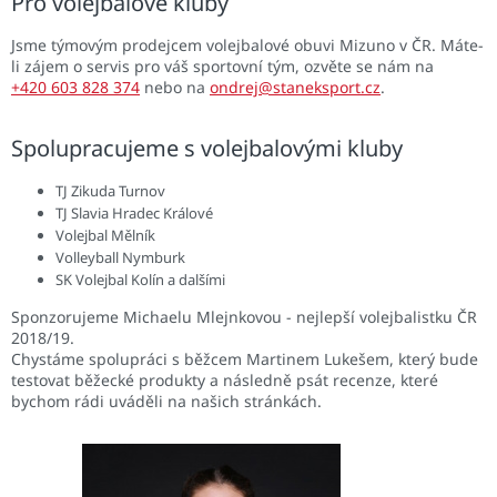
Pro volejbalové kluby
Jsme týmovým prodejcem volejbalové obuvi Mizuno v ČR. Máte-
li zájem o servis pro váš sportovní tým, ozvěte se nám na
+420 603 828 374
nebo na
ondrej@staneksport.cz
.
Spolupracujeme s volejbalovými kluby
TJ Zikuda Turnov
TJ Slavia Hradec Králové
Volejbal Mělník
Volleyball Nymburk
SK Volejbal Kolín a dalšími
Sponzorujeme Michaelu Mlejnkovou - nejlepší volejbalistku ČR
2018/19.
Chystáme spolupráci s běžcem Martinem Lukešem, který bude
testovat běžecké produkty a následně psát recenze, které
bychom rádi uváděli na našich stránkách.