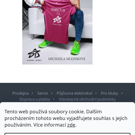
Prodejna
Servis
Půjčovna elektrokol
Pro kluby
Doprava a platba
Všeobecné obchodní podmínky
Tento web používá soubory cookie. Dalším
Z
procházením tohoto webu vyjadřujete souhlas s jejich
á
používáním. Více informací
zde
.
p
Copyright 2026
Sport Staněk Turnov
. Všechna práva vyhrazena.
a