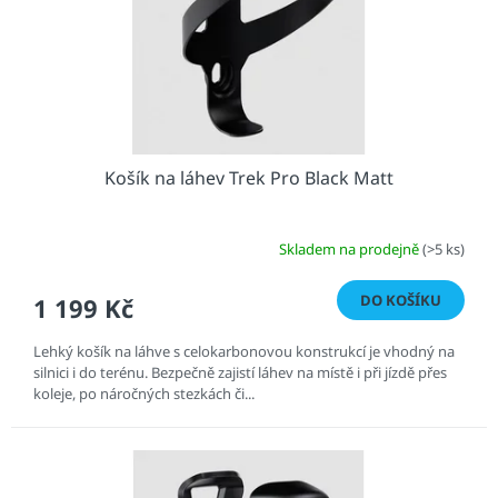
d
u
k
t
ů
Košík na láhev Trek Pro Black Matt
Skladem na prodejně
(>5 ks)
DO KOŠÍKU
1 199 Kč
Lehký košík na láhve s celokarbonovou konstrukcí je vhodný na
silnici i do terénu. Bezpečně zajistí láhev na místě i při jízdě přes
koleje, po náročných stezkách či...