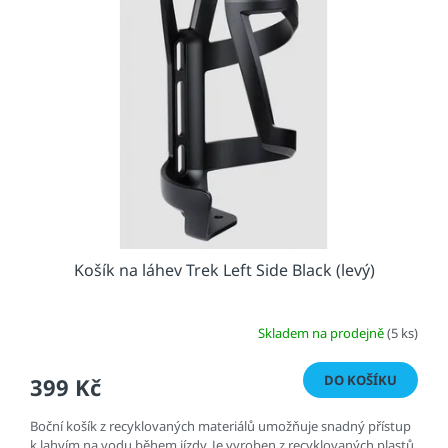
Košík na láhev Trek Left Side Black (levý)
Skladem na prodejně
(5 ks)
DO KOŠÍKU
399 Kč
Boční košík z recyklovaných materiálů umožňuje snadný přístup
k lahvím na vodu během jízdy. Je vyroben z recyklovaných plastů