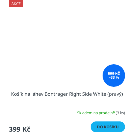
AKCE
599 KČ
–33 %
Košík na láhev Bontrager Right Side White (pravý)
Skladem na prodejně
(3 ks)
DO KOŠÍKU
399 Kč