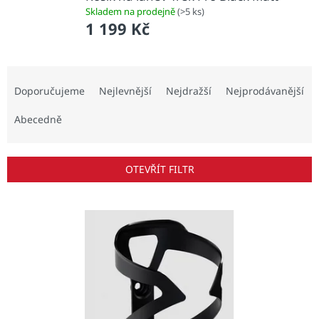
Skladem na prodejně
(>5 ks)
1 199 Kč
Ř
a
Doporučujeme
Nejlevnější
Nejdražší
Nejprodávanější
z
e
Abecedně
n
í
p
OTEVŘÍT FILTR
r
o
V
d
ý
u
p
k
i
t
s
ů
p
r
o