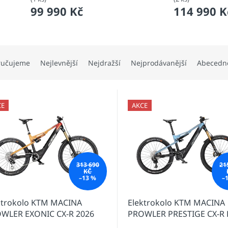
99 990 Kč
114 990 K
ručujeme
Nejlevnější
Nejdražší
Nejprodávanější
Abecedn
CE
AKCE
313 690
21
KČ
–13 %
–
ktrokolo KTM MACINA
Elektrokolo KTM MACINA
WLER EXONIC CX-R 2026
PROWLER PRESTIGE CX-R 
2026