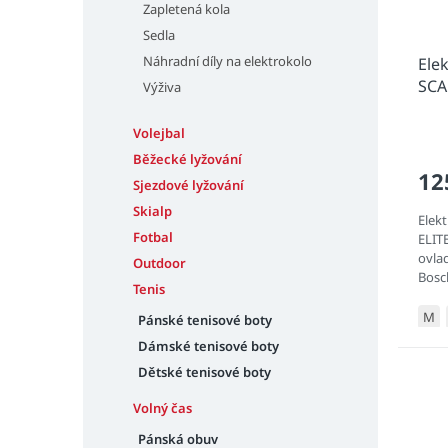
Zapletená kola
Sedla
Náhradní díly na elektrokolo
Ele
SCA
Výživa
Volejbal
Běžecké lyžování
12
Sjezdové lyžování
Skialp
Elek
Fotbal
ELITE
ovla
Outdoor
Bosc
Tenis
bate
odpr
M
Pánské tenisové boty
Dámské tenisové boty
Dětské tenisové boty
Volný čas
Pánská obuv