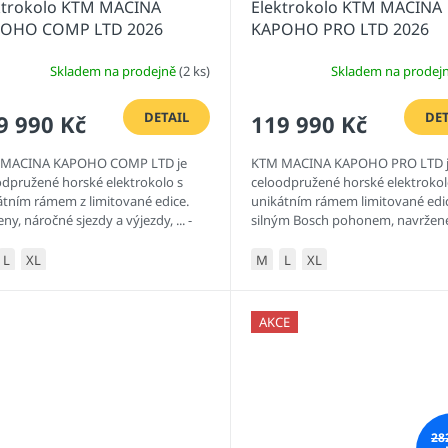
ktrokolo KTM MACINA
Elektrokolo KTM MACINA
OHO COMP LTD 2026
KAPOHO PRO LTD 2026
Skladem na prodejně
(2 ks)
Skladem na prodej
DETAIL
DET
9 990 Kč
119 990 Kč
MACINA KAPOHO COMP LTD je
KTM MACINA KAPOHO PRO LTD 
odpružené horské elektrokolo s
celoodpružené horské elektrokol
átním rámem z limitované edice.
unikátním rámem limitované edi
y, náročné sjezdy a výjezdy, ... -
silným Bosch pohonem, navržen
ž vás nic nezastaví.
náročné trailové výlety i technick
pasáže...
L
XL
M
L
XL
AKCE
28