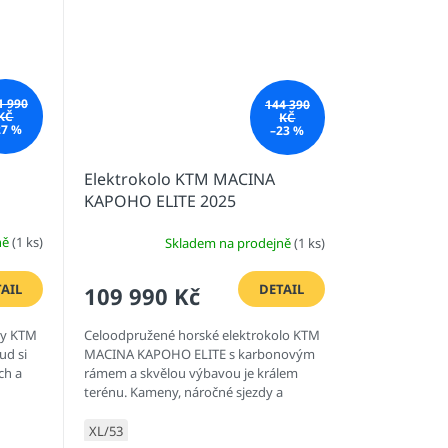
1 990
144 390
KČ
KČ
27 %
–23 %
Elektrokolo KTM MACINA
KAPOHO ELITE 2025
ně
(1 ks)
Skladem na prodejně
(1 ks)
AIL
DETAIL
109 990 Kč
ky KTM
Celoodpružené horské elektrokolo KTM
ud si
MACINA KAPOHO ELITE s karbonovým
ch a
rámem a skvělou výbavou je králem
terénu. Kameny, náročné sjezdy a
...
výjezdy, ... - teď už vás nic nezastaví.
XL/53