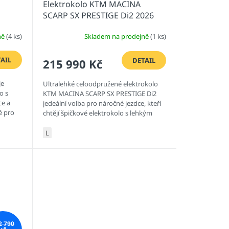
Elektrokolo KTM MACINA
SCARP SX PRESTIGE Di2 2026
ně
(4 ks)
Skladem na prodejně
(1 ks)
AIL
DETAIL
215 990 Kč
je
Ultralehké celoodpružené elektrokolo
o s
KTM MACINA SCARP SX PRESTIGE Di2
ce a
jedeální volba pro náročné jezdce, kteří
é pro
chtějí špičkové elektrokolo s lehkým
é
karbonovým rámem a...
L
2 790