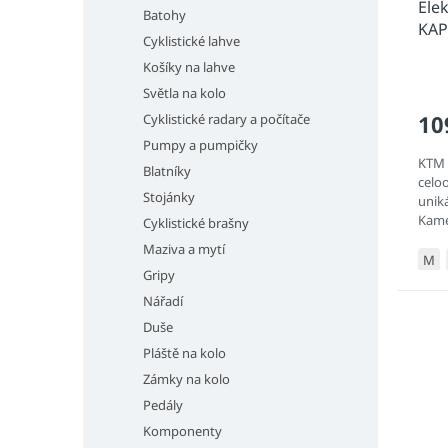
Ele
Batohy
KAP
Cyklistické lahve
Košíky na lahve
Světla na kolo
10
Cyklistické radary a počítače
Pumpy a pumpičky
KTM 
Blatníky
celo
Stojánky
unik
Kamen
Cyklistické brašny
teď u
Maziva a mytí
M
Gripy
Nářadí
Duše
Pláště na kolo
Zámky na kolo
Pedály
Komponenty