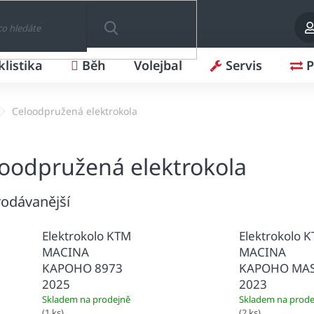
klistika
Běh
Volejbal
Servis
P
HLEDAT
Celoodpružená elektrokola
oodpružená elektrokola
odávanější
Elektrokolo KTM
Elektrokolo 
MACINA
MACINA
KAPOHO 8973
KAPOHO MAS
2025
2023
Skladem na prodejně
Skladem na prode
(1 ks)
(2 ks)