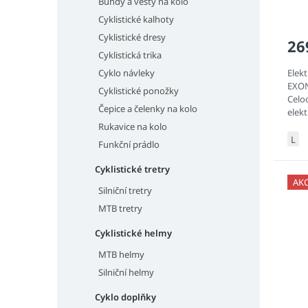
ů
Bundy a vesty na kolo
Cyklistické kalhoty
Cyklistické dresy
26
Cyklistická trika
Elek
Cyklo návleky
EXON
Cyklistické ponožky
Celo
Čepice a čelenky na kolo
elek
komp
Rukavice na kolo
předs
L
Funkční prádlo
Cyklistické tretry
AK
Silniční tretry
MTB tretry
Cyklistické helmy
MTB helmy
Silniční helmy
Cyklo doplňky