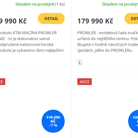
Skladem na prodejně
(1 ks)
Skladem na prodej
DETAIL
DET
9 990 Kč
179 990 Kč
trokolo KTM MACINA PROWLER
PROWLER - modelová řada znač
IC - to je dokonalost sama!
určená do nejtěžšího terénu. Pok
odpružené karbonové horské
libujete v hodně náročných traile
trokolo je vybaveno těmi nejlepšími
sjezdech, jděte do PROWLERu.
onenty, které trh nabízí a
Celoodpružené karbonové horské
tavuje...
L
CE
AKCE
118 290
12
KČ
–7 %
–