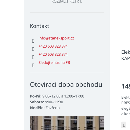
ROZBALIT FILTR
Kontakt
info
@
staneksport.cz
+420 603 828 374
Ele
+420 603 828 374
KAP
Sledujte nás na FB
Otevírací doba obchodu
14
Po-Pá:
9:00–12:00 a 13:00–17:00
Elek
Sobota:
9:00–11:30
PRES
Neděle:
Zavřeno
eleg
a ko
řady
L