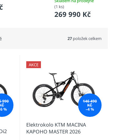
Skladem na prodejně
č
(1 ks)
269 990 Kč
27
položek celkem
ě
AKCE
5 990
146 490
KČ
KČ
16 %
–4 %
Elektrokolo KTM MACINA
Di2
KAPOHO MASTER 2026