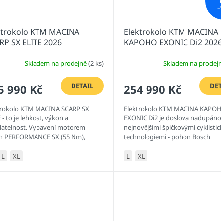
–
ktrokolo KTM MACINA
Elektrokolo KTM MACINA
RP SX ELITE 2026
KAPOHO EXONIC Di2 202
Skladem na prodejně
(2 ks)
Skladem na prodej
DETAIL
DET
5 990 Kč
254 990 Kč
trokolo KTM MACINA SCARP SX
Elektrokolo KTM MACINA KAPO
 - to je lehkost, výkon a
EXONIC Di2 je doslova nadupáno
datelnost. Vybavení motorem
nejnovějšími špičkovými cyklisti
h PERFORMANCE SX (55 Nm),
technologiemi - pohon Bosch
rií CompactTUBE 400Wh,
Performance CX-R 5. generace,
užením RockShox,...
bezdrátová...
L
XL
L
XL