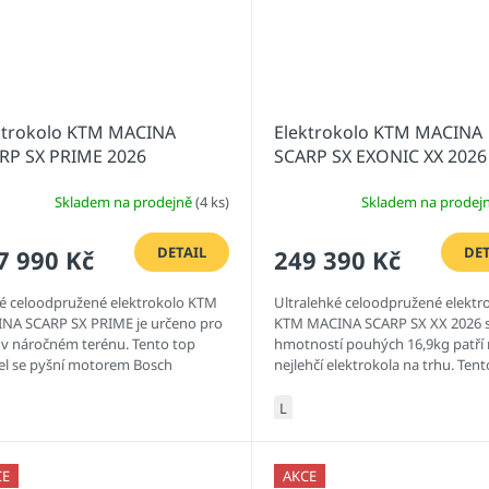
ktrokolo KTM MACINA
Elektrokolo KTM MACINA
RP SX PRIME 2026
SCARP SX EXONIC XX 2026
Skladem na prodejně
(4 ks)
Skladem na prodej
DETAIL
DET
7 990 Kč
249 390 Kč
é celoodpružené elektrokolo KTM
Ultralehké celoodpružené elektr
NA SCARP SX PRIME je určeno pro
KTM MACINA SCARP SX XX 2026 
u v náročném terénu. Tento top
hmotností pouhých 16,9kg patří
l se pyšní motorem Bosch
nejlehčí elektrokola na trhu. Ten
ORMANCE SX (55 Nm),
model se pyšní motorem Bosch...
užením...
L
CE
AKCE