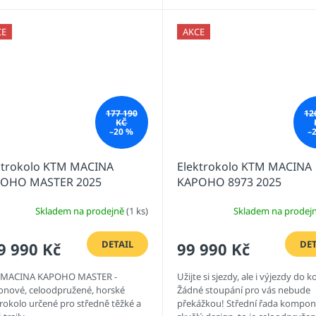
CE
AKCE
177 190
12
KČ
–20 %
–
ktrokolo KTM MACINA
Elektrokolo KTM MACINA
OHO MASTER 2025
KAPOHO 8973 2025
Skladem na prodejně
(1 ks)
Skladem na prodej
DETAIL
DET
9 990 Kč
99 990 Kč
 MACINA KAPOHO MASTER -
Užijte si sjezdy, ale i výjezdy do k
onové, celoodpružené, horské
Žádné stoupání pro vás nebude
trokolo určené pro středně těžké a
překážkou! Střední řada kompon