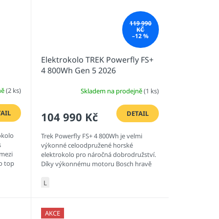
119 990
KČ
–12 %
Elektrokolo TREK Powerfly FS+
4 800Wh Gen 5 2026
Mercury/Dark Web
ně
(2 ks)
Skladem na prodejně
(1 ks)
AIL
DETAIL
104 990 Kč
okolo
Trek Powerfly FS+ 4 800Wh je velmi
s
výkonné celoodpružené horské
 mezi
elektrokolo pro náročná dobrodružství.
to top
Díky výkonnému motoru Bosch hravě
vyletíte na kopec a 800Wh baterie vám...
L
AKCE