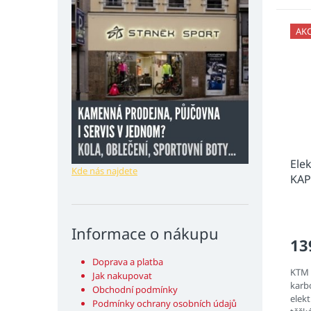
AK
Ele
Kde nás najdete
KAP
Informace o nákupu
13
Doprava a platba
KTM
Jak nakupovat
karb
Obchodní podmínky
elek
Podmínky ochrany osobních údajů