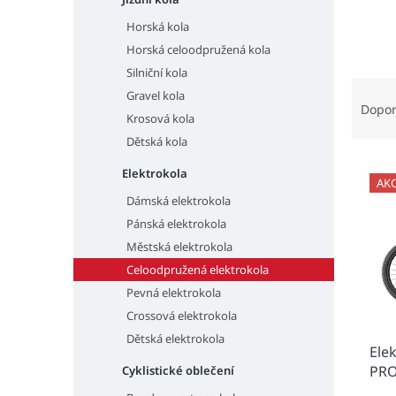
n
e
Horská kola
l
Horská celoodpružená kola
Silniční kola
Ř
Gravel kola
a
Dopo
Krosová kola
z
Dětská kola
e
V
n
Elektrokola
ý
í
AK
p
p
Dámská elektrokola
i
r
Pánská elektrokola
s
o
Městská elektrokola
p
d
Celoodpružená elektrokola
r
u
Pevná elektrokola
o
k
Crossová elektrokola
d
t
u
ů
Dětská elektrokola
Ele
k
PRO
Cyklistické oblečení
t