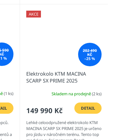
AKCE
6 590
202 490
KČ
KČ
21 %
–25 %
Elektrokolo KTM MACINA
SCARP SX PRIME 2025
ně
(1 ks)
Skladem na prodejně
(2 ks)
AIL
DETAIL
149 990 Kč
opců.
Lehké celoodpružené elektrokolo KTM
MACINA SCARP SX PRIME 2025 je určeno
entů a
pro jízdu v náročném terénu. Tento top