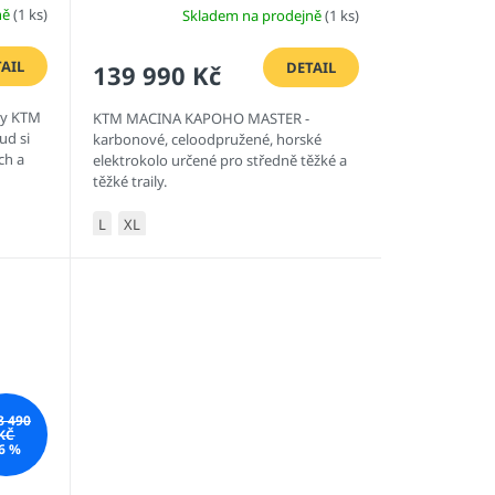
ně
(1 ks)
Skladem na prodejně
(1 ks)
AIL
DETAIL
139 990 Kč
ky KTM
KTM MACINA KAPOHO MASTER -
ud si
karbonové, celoodpružené, horské
ch a
elektrokolo určené pro středně těžké a
těžké traily.
...
L
XL
8 490
KČ
6 %