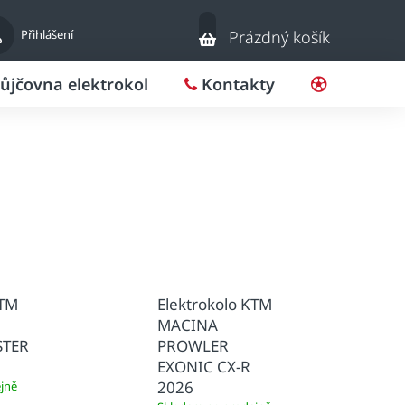
Nákupní
Přihlášení
Prázdný košík
košík
ůjčovna elektrokol
Kontakty
Pro klub
KTM
Elektrokolo KTM
MACINA
TER
PROWLER
EXONIC CX-R
2026
jně