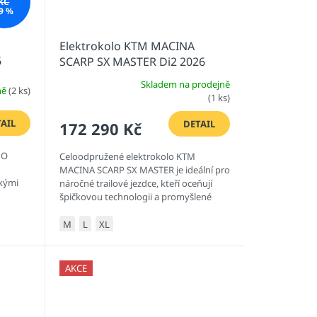
KČ
9 %
Elektrokolo KTM MACINA
6
SCARP SX MASTER Di2 2026
Skladem na prodejně
ně
(2 ks)
Průměrné
(1 ks)
hodnocení
produktu
AIL
DETAIL
172 290 Kč
je
3,0
HO
Celoodpružené elektrokolo KTM
z
MACINA SCARP SX MASTER je ideální pro
5
ckými
náročné trailové jezdce, kteří oceňují
hvězdiček.
špičkovou technologii a promyšlené
komponenty.
M
L
XL
AKCE