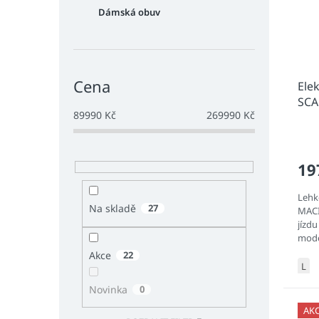
Dámská obuv
Cena
Ele
SCA
89990
Kč
269990
Kč
19
Lehk
Na skladě
27
MACI
jízd
mode
PERF
Akce
22
odpr
L
Novinka
0
AK