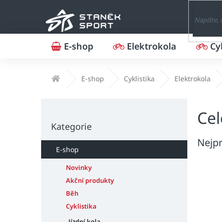
Přejít
na
obsah
E-shop
Elektrokola
Cy
Domů
E-shop
Cyklistika
Elektrokola
P
Cel
o
Přeskočit
s
Kategorie
kategorie
t
Nejpr
r
E-shop
a
n
Novinky
n
Akční produkty
í
Běh
p
Cyklistika
a
Jízdní kola