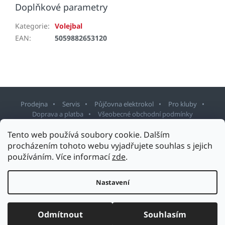
Doplňkové parametry
Kategorie
:
Volejbal
EAN
:
5059882653120
Prodejna
Servis
Půjčovna elektrokol
Pro kluby
Doprava a platba
Všeobecné obchodní podmínky
Tento web používá soubory cookie. Dalším
Z
procházením tohoto webu vyjadřujete souhlas s jejich
á
používáním. Více informací
zde
.
p
Copyright 2026
Sport Staněk Turnov
. Všechna práva vyhrazena.
a
Upravit nastavení cookies
t
Nastavení
Design šablony vytvořil
Shoptetak.cz
&
Tomáš Hlad
.
í
Vytvořil Shoptet
Odmítnout
Souhlasím