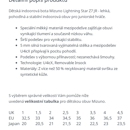
Dětská indoorová bota Mizuno Lightning Star Z7 JR - lehká,
pohodlná a stabilní indoorová obuv pro juniorské hráče.
Speciální měkký materiál mezipodešve zajišťuje obuvi
vynikající tlumení a současně nízkou váhu.
Širší podešev pro vynikající stabilitu.
5 mm silná tvarovaná vyjímatelná stélka a mezipodešev
U4icX přispívají k pocitu pohodlí.
Podešev s výbornou přilnavostí; nezanechává šmouhy.
Technologie: U4icX, Removable Insock
Materiály: Z více než 50 % recyklovaný materiál svršku ze
syntetické kůže.
S výběrem správné velikosti Vám pomůže níže
uvedená
velikostní tabulka
pro dětskou obuv Mizuno.
UK
1
1,5
2
2,5
3
3,5
4
4,5
EU
32,5
33
34
34,5
35
36
36,5
37
Japan
20
20,5
21
21,5
22
22,5
23
23,5