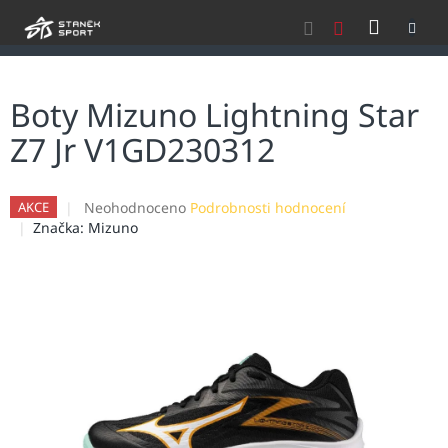
Přejít
NÁKU
na
obsah
KOŠÍK
Boty Mizuno Lightning Star
Z7 Jr V1GD230312
Průměrné
Neohodnoceno
Podrobnosti hodnocení
AKCE
hodnocení
Značka:
Mizuno
produktu
je
0,0
z
5
hvězdiček.