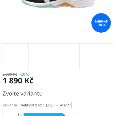
2 390 KČ
–20 %
2 390 Kč
–20 %
1 890 Kč
Měrná
Zvolte variantu
cena:
Varianta