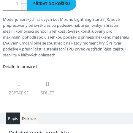
PŘIDAT DO KOŠÍKU
Model juniorských sálových bot Mizuno Lightning Star Z7 JR, nově
přepracovaný od svršku až po podešev, nabízí juniorským hráčům
ideální kombinaci pohodlí a lehkosti. Svršek konstruovaný pro
maximální pohodlí spolu s lehkou podešví s příměsí měkkého materiálu
EVA Vám umožní plně se soustředit na každý moment hry. Širší tvar
podešve v přední části a stabilizační TPU prvek ve střední části zajišťují
stabilitu v klíčových oblastech.
Detailní informace
ZEPTAT SE
SDÍLET
Popis
Diskuze
Detailní popis produktu