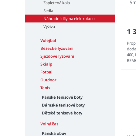
- S
Zapletená kola
Sedla
Náhradní díly na elektrokolo
Výživa
1 
Volejbal
Propo
Běžecké lyžování
doda
400,
Sjezdové lyžování
REM
Skialp
apod
Fotbal
Outdoor
Tenis
Pánské tenisové boty
Dámské tenisové boty
Dětské tenisové boty
Volný čas
Pánská obuv