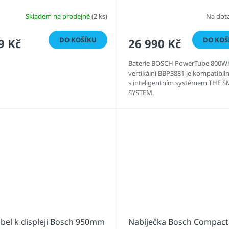
Skladem na prodejně
(2 ks)
Na dot
DO KOŠÍKU
DO KOŠ
9 Kč
26 990 Kč
Baterie BOSCH PowerTube 800W
vertikální BBP3881 je kompatibiln
s inteligentním systémem THE 
SYSTEM.
abel k displeji Bosch 950mm
Nabíječka Bosch Compact