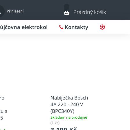
Nákupní
Přihlášení
Prázdný košík
košík
ůjčovna elektrokol
Kontakty
Pro klub
ro
Nabíječka Bosch
4A 220 - 240 V
u s
(BPC340Y)
35
Skladem na prodejně
(1 ks)
3 190 Kč