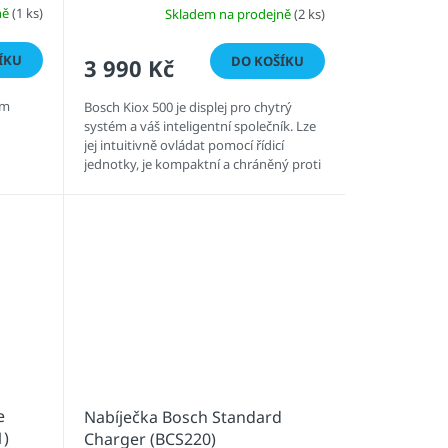
ně
(1 ks)
Skladem na prodejně
(2 ks)
ÍKU
DO KOŠÍKU
3 990 Kč
em
Bosch Kiox 500 je displej pro chytrý
systém a váš inteligentní společník. Lze
jej intuitivně ovládat pomocí řídicí
jednotky, je kompaktní a chráněný proti
stříkající vodě a...
e
Nabíječka Bosch Standard
1)
Charger (BCS220)