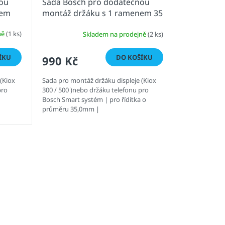
ou
Sada Bosch pro dodatečnou
nem
montáž držáku s 1 ramenem 35
mm
ně
(1 ks)
Skladem na prodejně
(2 ks)
ÍKU
DO KOŠÍKU
990 Kč
(Kiox
Sada pro montáž držáku displeje (Kiox
pro
300 / 500 )nebo držáku telefonu pro
Bosch Smart systém | pro řídítka o
průměru 35,0mm |