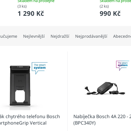
Skladem na prodejně
Skladem na prode
(3 ks)
(2 ks)
1 290 Kč
990 Kč
ručujeme
Nejlevnější
Nejdražší
Nejprodávanější
Abecedn
ák chytrého telefonu Bosch
Nabíječka Bosch 4A 220 - 
rtphoneGrip Vertical
(BPC340Y)
P3300)