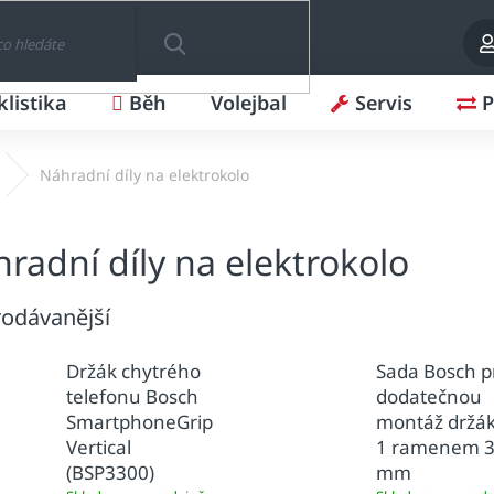
klistika
Běh
Volejbal
Servis
P
HLEDAT
Náhradní díly na elektrokolo
radní díly na elektrokolo
odávanější
Držák chytrého
Sada Bosch p
telefonu Bosch
dodatečnou
SmartphoneGrip
montáž držák
Vertical
1 ramenem 
(BSP3300)
mm