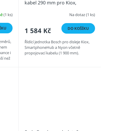
kabel 290 mm pro Kiox,
SmarphoneHub a Nyon
ně
(1 ks)
Na dotaz
(1 ks)
(BUI350)
ÍKU
DO KOŠÍKU
1 584 Kč
změrů,
Řídící jednotka Bosch pro disleje Kiox,
émem
SmartphoneHub a Nyon včetně
mance i
propojovací kabelu (1 900 mm).
ší než