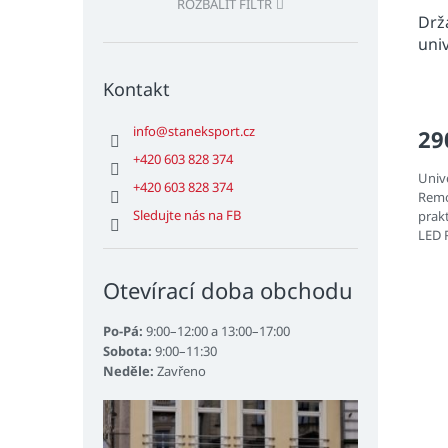
ROZBALIT FILTR
Drž
uni
Kontakt
info
@
staneksport.cz
29
+420 603 828 374
Univ
+420 603 828 374
Remo
Sledujte nás na FB
prak
LED 
Tento
Otevírací doba obchodu
Po-Pá:
9:00–12:00 a 13:00–17:00
Sobota:
9:00–11:30
Neděle:
Zavřeno