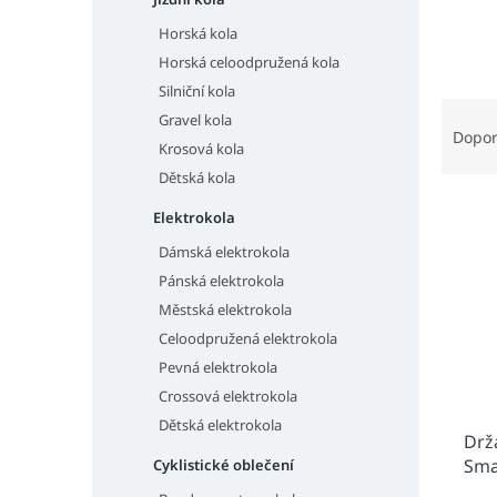
n
e
Horská kola
l
Horská celoodpružená kola
Silniční kola
Ř
Gravel kola
a
Dopo
Krosová kola
z
Dětská kola
e
V
n
Elektrokola
ý
í
p
p
Dámská elektrokola
i
r
Pánská elektrokola
s
o
Městská elektrokola
p
d
Celoodpružená elektrokola
r
u
Pevná elektrokola
o
k
Crossová elektrokola
d
t
u
ů
Dětská elektrokola
Drž
k
Sma
Cyklistické oblečení
t
(BS