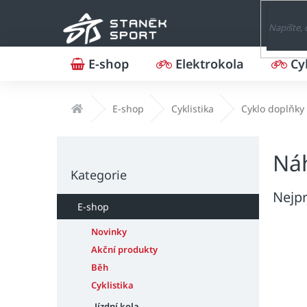
Přejít
na
obsah
E-shop
Elektrokola
Cy
Domů
E-shop
Cyklistika
Cyklo doplňky
P
Náh
o
Přeskočit
s
Kategorie
kategorie
t
Nejpr
r
E-shop
a
n
Novinky
n
Akční produkty
í
Běh
p
Cyklistika
a
Jízdní kola