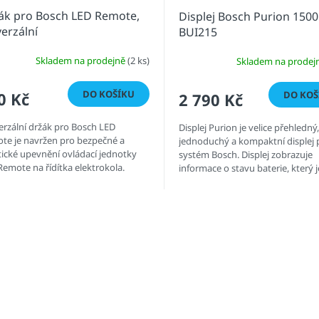
ák pro Bosch LED Remote,
Displej Bosch Purion 15
verzální
BUI215
Skladem na prodejně
(2 ks)
Skladem na prodej
DO KOŠÍKU
DO KOŠ
0 Kč
2 790 Kč
erzální držák pro Bosch LED
Displej Purion je velice přehledný,
te je navržen pro bezpečné a
jednoduchý a kompaktní displej 
tické upevnění ovládací jednotky
systém Bosch. Displej zobrazuje
Remote na řídítka elektrokola.
informace o stavu baterie, který 
 držák je kompatibilní s většinou...
úměrný spotřebě energie. Díky...
O
v
l
á
d
a
c
í
p