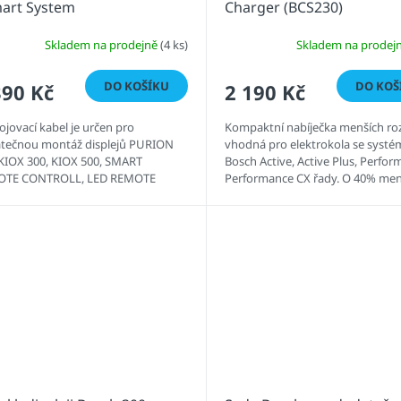
mart System
Charger (BCS230)
Skladem na prodejně
(4 ks)
Skladem na prodej
DO KOŠÍKU
DO KOŠ
390 Kč
2 190 Kč
jovací kabel je určen pro
Kompaktní nabíječka menších ro
tečnou montáž displejů PURION
vhodná pro elektrokola se syst
 KIOX 300, KIOX 500, SMART
Bosch Active, Active Plus, Perfor
OTE CONTROLL, LED REMOTE
Performance CX řady. O 40% men
.
standartní nabíječka.