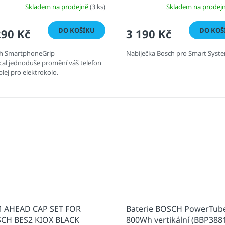
Skladem na prodejně
(3 ks)
Skladem na prodej
DO KOŠÍKU
DO KOŠ
290 Kč
3 190 Kč
h SmartphoneGrip
Nabíječka Bosch pro Smart Syst
ical jednoduše promění váš telefon
plej pro elektrokolo.
 AHEAD CAP SET FOR
Baterie BOSCH PowerTub
CH BES2 KIOX BLACK
800Wh vertikální (BBP388