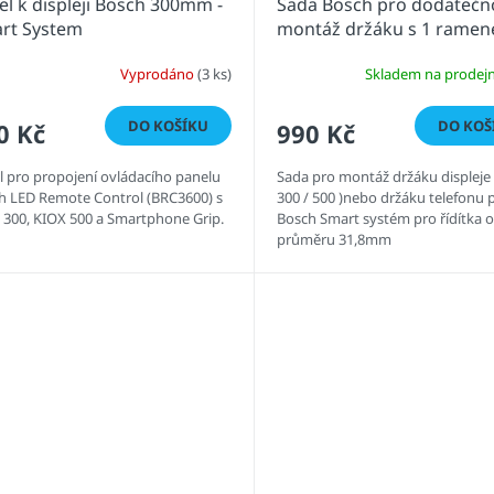
el k displeji Bosch 300mm -
Sada Bosch pro dodatečn
rt System
montáž držáku s 1 rame
31,8 mm
Vyprodáno
(3 ks)
Skladem na prodej
DO KOŠÍKU
DO KOŠ
0 Kč
990 Kč
l pro propojení ovládacího panelu
Sada pro montáž držáku displeje 
h LED Remote Control (BRC3600) s
300 / 500 )nebo držáku telefonu 
 300, KIOX 500 a Smartphone Grip.
Bosch Smart systém pro řídítka o
průměru 31,8mm