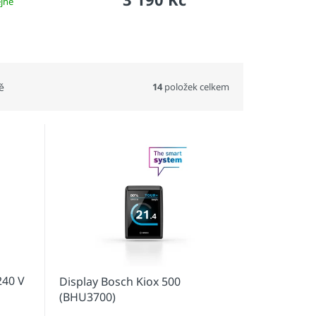
jně
14
položek celkem
ě
240 V
Display Bosch Kiox 500
(BHU3700)