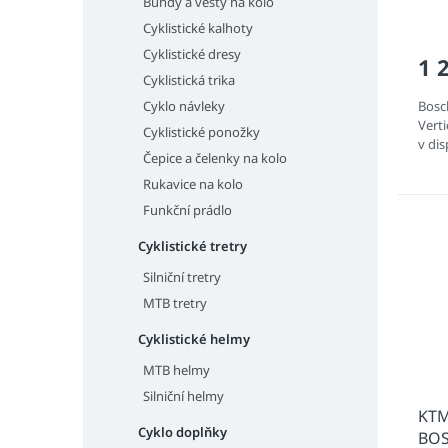
ů
Bundy a vesty na kolo
Cyklistické kalhoty
Cyklistické dresy
1 
Cyklistická trika
Bosc
Cyklo návleky
Vert
Cyklistické ponožky
v dis
Čepice a čelenky na kolo
Rukavice na kolo
Funkční prádlo
Cyklistické tretry
Silniční tretry
MTB tretry
Cyklistické helmy
MTB helmy
Silniční helmy
KTM
Cyklo doplňky
BOS