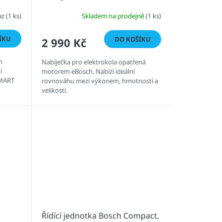
az
(1 ks)
Skladem na prodejně
(1 ks)
ÍKU
DO KOŠÍKU
2 990 Kč
h
Nabíječka pro elektrokola opatřená
í
motorem eBosch. Nabízí ideální
SMART
rovnováhu mezi výkonem, hmotností a
velikostí.
Řídící jednotka Bosch Compact,