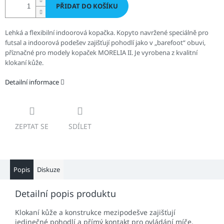
PŘIDAT DO KOŠÍKU
Lehká a flexibilní indoorová kopačka. Kopyto navržené speciálně pro
futsal a indoorová podešev zajišťují pohodlí jako v „barefoot“ obuvi,
příznačné pro modely kopaček MORELIA II. Je vyrobena z kvalitní
klokaní kůže.
Detailní informace
ZEPTAT SE
SDÍLET
Popis
Diskuze
Detailní popis produktu
Klokaní kůže a konstrukce mezipodešve zajišťují
jedinečné pohodlí a přímý kontakt pro ovládání míče.