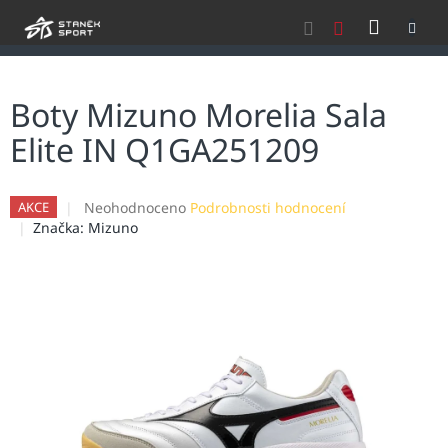
Přejít
NÁKU
na
obsah
KOŠÍK
Boty Mizuno Morelia Sala
Elite IN Q1GA251209
Průměrné
Neohodnoceno
Podrobnosti hodnocení
AKCE
hodnocení
Značka:
Mizuno
produktu
je
0,0
z
5
hvězdiček.