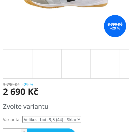
3 790 KČ
–29 %
3 790 Kč
–29 %
2 690 Kč
Měrná
Zvolte variantu
cena:
Varianta