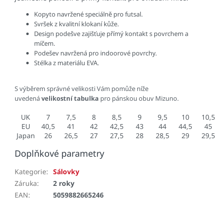
Kopyto navržené speciálně pro futsal.
Svršek z kvalitní klokaní kůže.
Design podešve zajišťuje přímý kontakt s povrchem a
míčem.
Podešev navržená pro indoorové povrchy.
Stélka z materiálu EVA.
S výběrem správné velikosti Vám pomůže níže
uvedená
velikostní tabulka
pro pánskou obuv Mizuno.
UK
7
7,5
8
8,5
9
9,5
10
10,5
EU
40,5
41
42
42,5
43
44
44,5
45
Japan
26
26,5
27
27,5
28
28,5
29
29,5
Doplňkové parametry
Kategorie
:
Sálovky
Záruka
:
2 roky
EAN
:
5059882665246