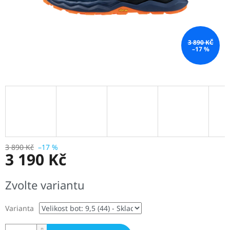
3 890 KČ
–17 %
3 890 Kč
–17 %
3 190 Kč
Měrná
Zvolte variantu
cena:
Varianta