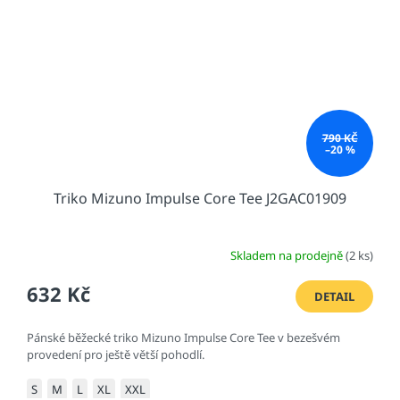
790 KČ
–20 %
Triko Mizuno Impulse Core Tee J2GAC01909
Skladem na prodejně
(2 ks)
632 Kč
DETAIL
Pánské běžecké triko Mizuno Impulse Core Tee v bezešvém
provedení pro ještě větší pohodlí.
S
M
L
XL
XXL