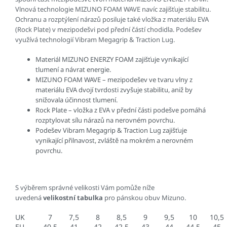
Vlnová technologie MIZUNO FOAM WAVE navíc zajišťuje stabilitu.
Ochranu a rozptýlení nárazů posiluje také vložka z materiálu EVA
(Rock Plate) v mezipodešvi pod přední částí chodidla. Podešev
využívá technologií Vibram Megagrip & Traction Lug.
Materiál MIZUNO ENERZY FOAM zajišťuje vynikající
tlumení a návrat energie.
MIZUNO FOAM WAVE – mezipodešev ve tvaru vlny z
materiálu EVA dvojí tvrdosti zvyšuje stabilitu, aniž by
snižovala účinnost tlumení.
Rock Plate – vložka z EVA v přední části podešve pomáhá
rozptylovat sílu nárazů na nerovném povrchu.
Podešev Vibram Megagrip & Traction Lug zajišťuje
vynikající přilnavost, zvláště na mokrém a nerovném
povrchu.
S výběrem správné velikosti Vám pomůže níže
uvedená
velikostní tabulka
pro pánskou obuv Mizuno.
UK
7
7,5
8
8,5
9
9,5
10
10,5
EU
40,5
41
42
42,5
43
44
44,5
45