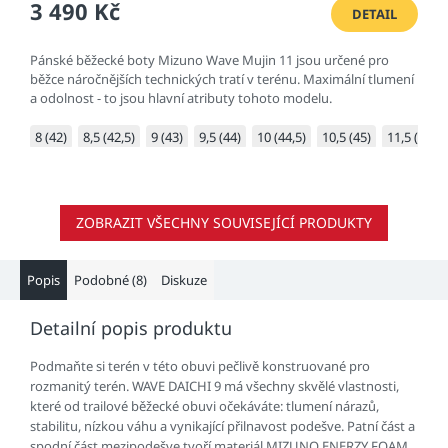
3 490 Kč
DETAIL
Pánské běžecké boty Mizuno Wave Mujin 11 jsou určené pro
běžce náročnějších technických tratí v terénu. Maximální tlumení
a odolnost - to jsou hlavní atributy tohoto modelu.
8 (42)
8,5 (42,5)
9 (43)
9,5 (44)
10 (44,5)
10,5 (45)
11,5 (46,5)
ZOBRAZIT VŠECHNY SOUVISEJÍCÍ PRODUKTY
Popis
Podobné (8)
Diskuze
Detailní popis produktu
Podmaňte si terén v této obuvi pečlivě konstruované pro
rozmanitý terén. WAVE DAICHI 9 má všechny skvělé vlastnosti,
které od trailové běžecké obuvi očekáváte: tlumení nárazů,
stabilitu, nízkou váhu a vynikající přilnavost podešve. Patní část a
spodní část mezipodešve tvoří materiál MIZUNO ENERZY FOAM.