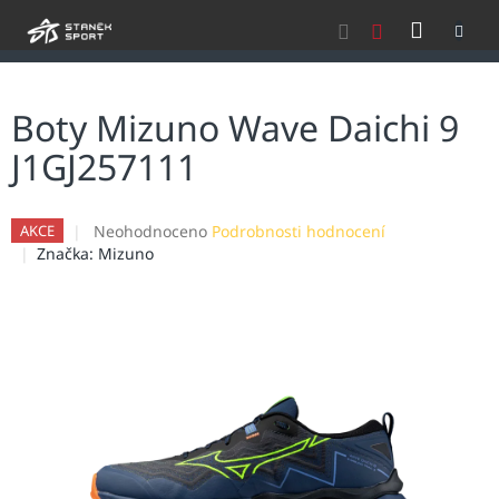
Přejít
NÁKU
na
obsah
KOŠÍK
Boty Mizuno Wave Daichi 9
J1GJ257111
Průměrné
Neohodnoceno
Podrobnosti hodnocení
AKCE
hodnocení
Značka:
Mizuno
produktu
je
0,0
z
5
hvězdiček.