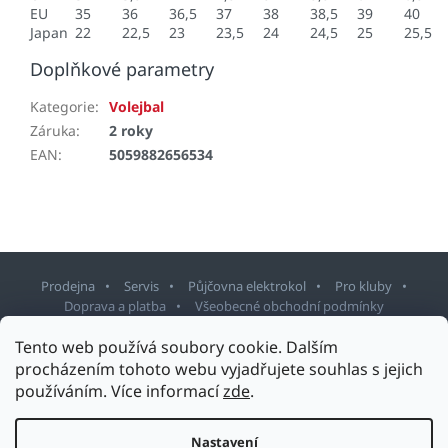
EU
35
36
36,5
37
38
38,5
39
40
Japan
22
22,5
23
23,5
24
24,5
25
25,5
Doplňkové parametry
Kategorie
:
Volejbal
Záruka
:
2 roky
EAN
:
5059882656534
Prodejna
Servis
Půjčovna elektrokol
Pro kluby
Doprava a platba
Všeobecné obchodní podmínky
Tento web používá soubory cookie. Dalším
Z
procházením tohoto webu vyjadřujete souhlas s jejich
á
používáním. Více informací
zde
.
p
Copyright 2026
Sport Staněk Turnov
. Všechna práva vyhrazena.
a
Upravit nastavení cookies
t
Nastavení
Design šablony vytvořil
Shoptetak.cz
&
Tomáš Hlad
.