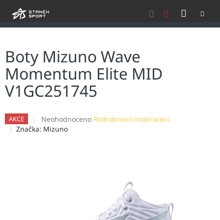
Přejít
NÁKU
na
obsah
KOŠÍK
Boty Mizuno Wave
Momentum Elite MID
V1GC251745
Průměrné
Neohodnoceno
Podrobnosti hodnocení
AKCE
hodnocení
Značka:
Mizuno
produktu
je
0,0
z
5
hvězdiček.