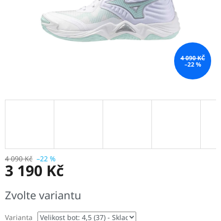
4 090 KČ
–22 %
4 090 Kč
–22 %
3 190 Kč
Měrná
Zvolte variantu
cena:
Varianta