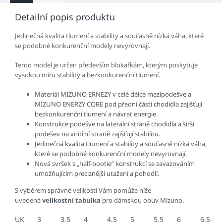
Detailní popis produktu
Jedinečná kvalita tlumení a stability a současně nízká váha, které
se podobné konkurenční modely nevyrovnají.
Tento model je určen především blokařkám, kterým poskytuje
vysokou míru stability a bezkonkurenční tlumení.
Materiál MIZUNO ERNEZY v celé délce mezipodešve a
MIZUNO ENERZY CORE pod přední částí chodidla zajišťují
bezkonkurenční tlumení a návrat energie.
Konstrukce podešve na laterální straně chodidla a širší
podešev na vnitřní straně zajišťují stabilitu.
Jedinečná kvalita tlumení a stability a současně nízká váha,
které se podobné konkurenční modely nevyrovnají.
Nová svršek s „half-bootie“ konstrukcí se zavazováním
umožňujícím preciznější utažení a pohodlí.
S výběrem správné velikosti Vám pomůže níže
uvedená
velikostní tabulka
pro dámskou obuv Mizuno.
UK
3
3,5
4
4,5
5
5,5
6
6,5