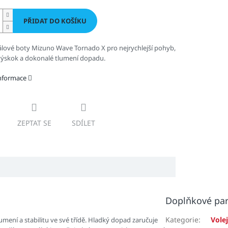
PŘIDAT DO KOŠÍKU
lové boty Mizuno Wave Tornado X pro nejrychlejší pohyb,
výskok a dokonalé tlumení dopadu.
informace
ZEPTAT SE
SDÍLET
Doplňkové pa
Kategorie
:
Vole
mení a stabilitu ve své třídě. Hladký dopad zaručuje