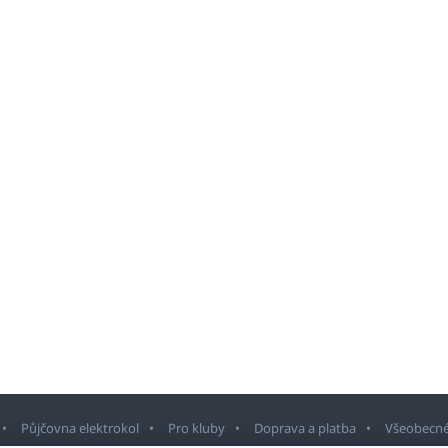
Půjčovna elektrokol
Pro kluby
Doprava a platba
Všeobecné