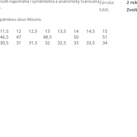
hodlí napomáhá i vyměnitelná a anatomicky tvarovaná
Záruka
:
2 ro
h
.
EAN
:
Zvol
 pánskou obuv Mizuno.
11,5
12
12,5
13
13,5
14
14,5
15
46,5
47
48,5
50
51
30,5
31
31,5
32
32,5
33
33,5
34