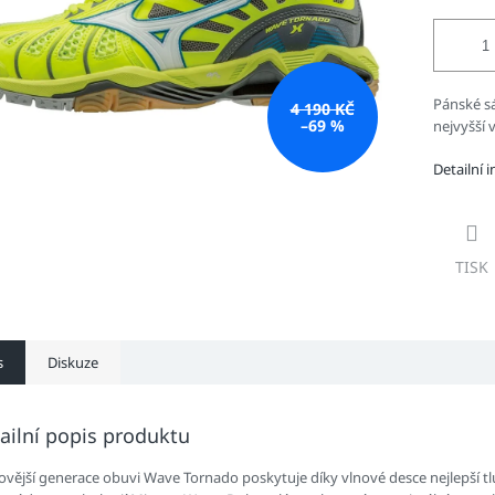
Pánské sá
4 190 KČ
–69 %
nejvyšší 
Detailní 
TISK
s
Diskuze
ailní popis produktu
ovější generace obuvi Wave Tornado poskytuje díky vlnové desce nejlepší tlu