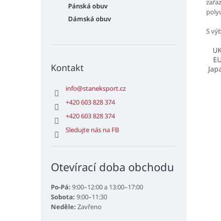
zařa
Pánská obuv
poly
Dámská obuv
S vý
U
E
Kontakt
Jap
info
@
staneksport.cz
+420 603 828 374
+420 603 828 374
Sledujte nás na FB
Otevírací doba obchodu
Po-Pá:
9:00–12:00 a 13:00–17:00
Sobota:
9:00–11:30
Neděle:
Zavřeno