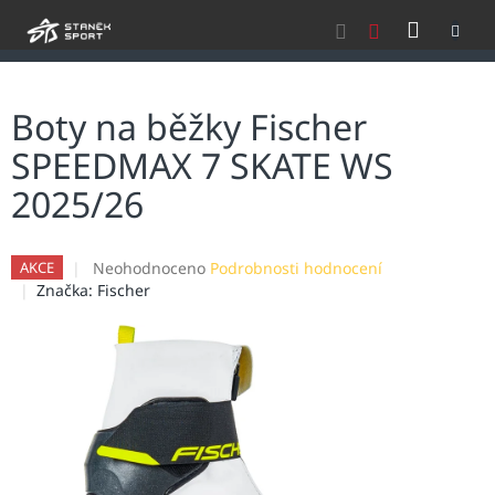
Přejít
NÁKU
na
obsah
KOŠÍK
Boty na běžky Fischer
SPEEDMAX 7 SKATE WS
2025/26
Průměrné
Neohodnoceno
Podrobnosti hodnocení
AKCE
hodnocení
Značka:
Fischer
produktu
je
0,0
z
5
hvězdiček.