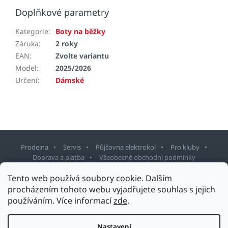
Doplňkové parametry
Kategorie
:
Boty na běžky
Záruka
:
2 roky
EAN
:
Zvolte variantu
Model
:
2025/2026
Určení
:
Dámské
Prodejna
Servis
Půjčovna elektrokol
Pro kluby
Doprava a platba
Všeobecné obchodní podmínky
Tento web používá soubory cookie. Dalším
Z
procházením tohoto webu vyjadřujete souhlas s jejich
á
používáním. Více informací
zde
.
p
Copyright 2026
Sport Staněk Turnov
. Všechna práva vyhrazena.
a
Upravit nastavení cookies
t
Nastavení