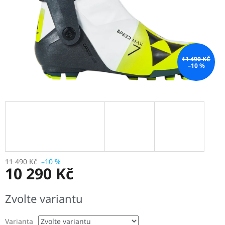
11 490 KČ
–10 %
11 490 Kč
–10 %
10 290 Kč
Měrná
Zvolte variantu
cena:
Varianta