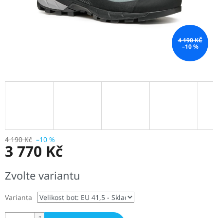
4 190 KČ
–10 %
4 190 Kč
–10 %
3 770 Kč
Měrná
Zvolte variantu
cena:
Varianta