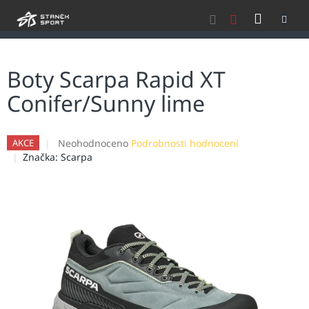
Přejít
NÁKU
na
obsah
KOŠÍK
Boty Scarpa Rapid XT
Conifer/Sunny lime
Průměrné
Neohodnoceno
Podrobnosti hodnocení
AKCE
hodnocení
Značka:
Scarpa
produktu
je
0,0
z
5
hvězdiček.