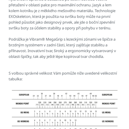
přetažení v oblasti palce pro maximální ochranu. Jazyk a lem
kolem kotníku je z měkkého mešového materiálu. Technologie
EXOskeleton, která je použita na svršku boty může na první
pohled působit jako designový prvek, ale jde o boční zpevnění
svršku boty za účelem stability a opory při pohybu v terénu.
Podrážka je Vibram® MegaGrip s lezeckými zónami ve špičce a
brzdným systémem v zadní části, který zajišťuje stabilitu a
přilnavost. Inovativní tvar, široký a ergonomicky vytvarovaný v
oblasti špičky, tak aby ještě lépe kopíroval tvar chodidla.
S volbou správné velikost Vám pomůže níže uvedené velikostní
tabulka: