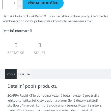
PŘIDAT DO KOŠÍKU
Dámské boty SCARPA Rapid XT jsou perfektní volbou pro ty, kteří hledají
kombinaci odolnosti, přilnavosti a komfortu na každém kroku.
Detailní informace
ZEPTAT SE
SDÍLET
Popis
Diskuze
Detailní popis produktu
SCARPA Rapid XT je pohodlná kožená bota navržená pro trail a
lehkou turistiku. Její čistý design a promyšlené detaily zajišťují
skvělou přilnavost, komfort a ochranu v terénu. Kožený svršek s
hydrofóbní úpravou a obsázkou po celém obvodu včetně