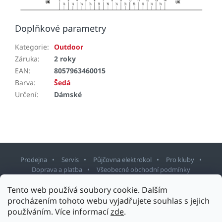
Doplňkové parametry
Kategorie
:
Outdoor
Záruka
:
2 roky
EAN
:
8057963460015
Barva
:
Šedá
Určení
:
Dámské
Prodejna
Servis
Půjčovna elektrokol
Pro kluby
Doprava a platba
Všeobecné obchodní podmínky
Tento web používá soubory cookie. Dalším
Z
procházením tohoto webu vyjadřujete souhlas s jejich
á
používáním. Více informací
zde
.
p
Copyright 2026
Sport Staněk Turnov
. Všechna práva vyhrazena.