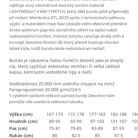
zajišťuje nový všesměrově elastický svrchní materiál
LIGHTWEIGHT 4 WAY STRETCH, který dělá bundu ještě příjemnější
při nošení. Membrána DTL 20/20 spolu s termoizolační péřovou
výplní a materiálem Heat Navi (dokáže velmi efektivně přeměnit
široké spektrum paprsků slunečního záření na teplo) nabízí
nadstandartní komfort. Volnost pohybu zaručuje skvělý střih a
koncept Descente Motion 3D, který přesně kopíruje chování
lidské kůže, tudíž bunda nikde nedostává ani netlačí.
Bunda je vybavena řadou funkční detailů jako je dvojitý
zip, který zajišťuje dokonalou ventilaci či velká zádová
kapsa, kontrastní vodotěsné zipy a další.
Voděodolnost 20.000 mm vodního sloupce na mm2
Paropropustnost 20.000 g/m2/24 h
S výběrem správné velikosti pánské bundy Descente Vám
pomůže níže uvedená velikostní tabulka.
Výška (cm)
167-173
172-178
177-183
182-188
18
Hrudník (cm)
89-95
93-99
97-103
101-107
10
Pas (cm)
75-81
79-85
83-89
87-93
9
Rukáv (cm)
80
82.5
85
87.5