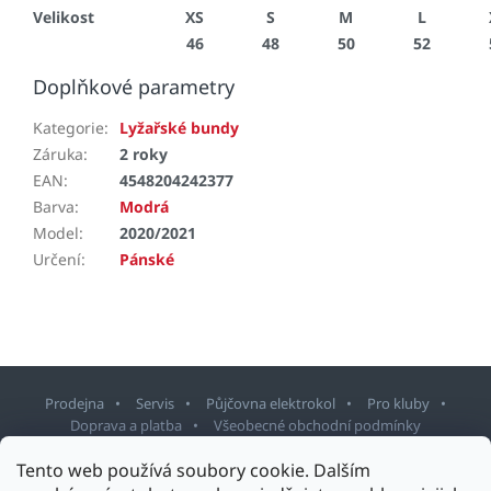
Velikost
XS
S
M
L
46
48
50
52
Doplňkové parametry
Kategorie
:
Lyžařské bundy
Záruka
:
2 roky
EAN
:
4548204242377
Barva
:
Modrá
Model
:
2020/2021
Určení
:
Pánské
Prodejna
Servis
Půjčovna elektrokol
Pro kluby
Doprava a platba
Všeobecné obchodní podmínky
Tento web používá soubory cookie. Dalším
Z