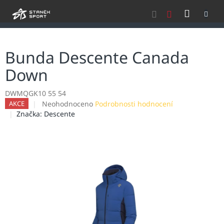
Přejít
NÁKU
na
obsah
KOŠÍK
Bunda Descente Canada
Down
DWMQGK10 55 54
Průměrné
Neohodnoceno
Podrobnosti hodnocení
AKCE
hodnocení
Značka:
Descente
produktu
je
0,0
z
5
hvězdiček.