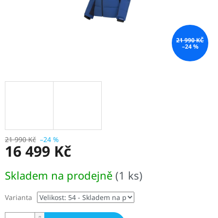
21 990 KČ
–24 %
21 990 Kč
–24 %
16 499 Kč
Měrná
Skladem na prodejně
(1 ks)
cena:
Varianta