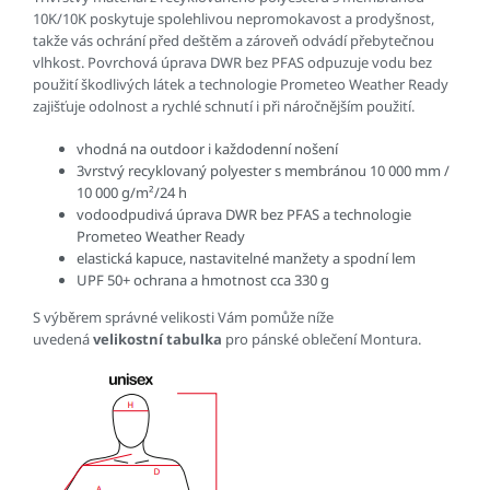
10K/10K poskytuje spolehlivou nepromokavost a prodyšnost,
takže vás ochrání před deštěm a zároveň odvádí přebytečnou
vlhkost. Povrchová úprava DWR bez PFAS odpuzuje vodu bez
použití škodlivých látek a technologie Prometeo Weather Ready
zajišťuje odolnost a rychlé schnutí i při náročnějším použití.
vhodná na outdoor i každodenní nošení
3vrstvý recyklovaný polyester s membránou 10 000 mm /
10 000 g/m²/24 h
vodoodpudivá úprava DWR bez PFAS a technologie
Prometeo Weather Ready
elastická kapuce, nastavitelné manžety a spodní lem
UPF 50+ ochrana a hmotnost cca 330 g
S výběrem správné velikosti Vám pomůže níže
uvedená
velikostní tabulka
pro pánské oblečení Montura.