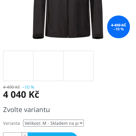
4 490 KČ
–10 %
4 490 Kč
–10 %
4 040 Kč
Měrná
Zvolte variantu
cena:
Varianta