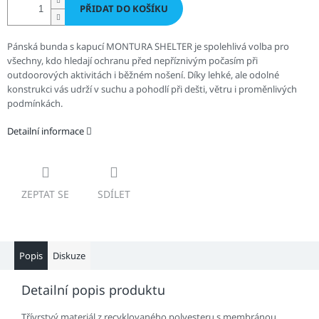
PŘIDAT DO KOŠÍKU
Pánská bunda s kapucí MONTURA SHELTER je spolehlivá volba pro
všechny, kdo hledají ochranu před nepříznivým počasím při
outdoorových aktivitách i běžném nošení. Díky lehké, ale odolné
konstrukci vás udrží v suchu a pohodlí při dešti, větru i proměnlivých
podmínkách.
Detailní informace
ZEPTAT SE
SDÍLET
Popis
Diskuze
Detailní popis produktu
Třívrstvý materiál z recyklovaného polyesteru s membránou