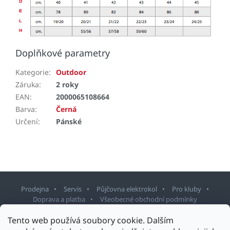
Doplňkové parametry
Kategorie
:
Outdoor
Záruka
:
2 roky
EAN
:
2000065108664
Barva
:
Černá
Určení
:
Pánské
Prodejna
Servis
Půjčovna elektrokol
Pro kluby
Doprava a platba
Všeobecné obchodní podmínky
Z
Tento web používá soubory cookie. Dalším