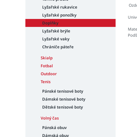
Ozdo
Lyžařské rukavice
Lyžařské ponožky
Unive
Doplňky
Mate
Lyžařské brýle
Podší
Lyžařské vaky
Chrániče páteře
Skialp
Fotbal
Outdoor
Tenis
Pánské tenisové boty
Dámské tenisové boty
Dětské tenisové boty
Volný čas
Pánská obuv
Dámská obuv