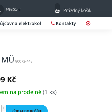
Nákupní
Přihlášení
Prázdný košík
košík
ůjčovna elektrokol
Kontakty
Pro klub
l MÜ
80072-448
99 Kč
dem na prodejně
(1 ks)
PŘIDAT DO KOŠÍKU