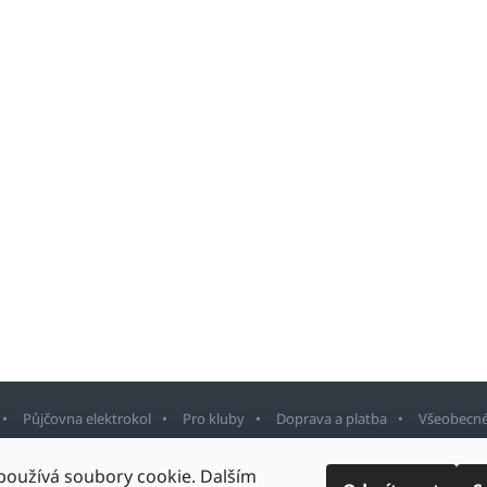
Půjčovna elektrokol
Pro kluby
Doprava a platba
Všeobecné
používá soubory cookie. Dalším