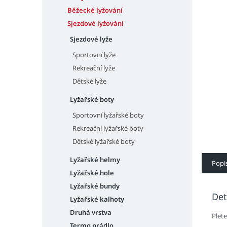
n
e
Běžecké lyžování
l
Sjezdové lyžování
Sjezdové lyže
Sportovní lyže
Rekreační lyže
Dětské lyže
Lyžařské boty
Sportovní lyžařské boty
Rekreační lyžařské boty
Dětské lyžařské boty
Lyžařské helmy
Popi
Lyžařské hole
Lyžařské bundy
Det
Lyžařské kalhoty
Druhá vrstva
Plet
Termo prádlo