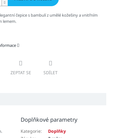
legantní čepice s bambulí z umělé kožešiny a vnitřním
m lemem.
informace
ZEPTAT SE
SDÍLET
Doplňkové parametry
Kategorie
:
Doplňky
m.