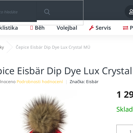
klistika
Běh
Volejbal
Servis
P
HLEDAT
ky
Čepice Eisbär Dip Dye Lux Crystal MÜ
ice Eisbär Dip Dye Lux Crysta
né
dnoceno
Podrobnosti hodnocení
Značka:
Eisbär
ení
1 2
tu
Měrná
Skla
cena:
ek.