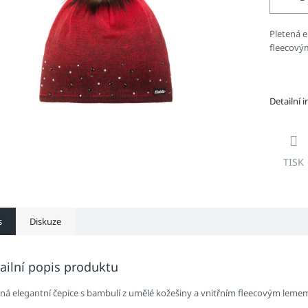
Pletená e
fleecový
Detailní 
TISK
s
Diskuze
ailní popis produktu
ená elegantní čepice s bambulí z umělé kožešiny a vnitřním fleecovým leme