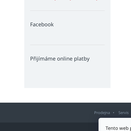
Facebook
Přijímáme online platby
Prodejna
Servis
Z
Tento web 