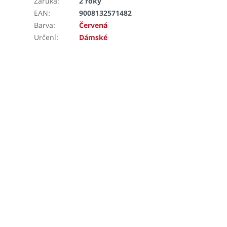
Záruka
:
2 roky
EAN
:
9008132571482
Barva
:
Červená
Určení
:
Dámské