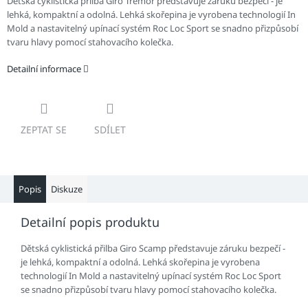
Dětská cyklistická přilba Giro Tremor představuje záruku bezpečí - je
lehká, kompaktní a odolná. L
ehká skořepina je vyrobena technologií In
Mold a nastavitelný upínací systém Roc Loc Sport se snadno přizpůsobí
tvaru hlavy pomocí stahovacího kolečka.
Detailní informace
ZEPTAT SE
SDÍLET
Popis
Diskuze
Detailní popis produktu
Dětská cyklistická přilba Giro Scamp představuje záruku bezpečí -
je lehká, kompaktní a odolná. L
ehká skořepina je vyrobena
technologií In Mold a nastavitelný upínací systém Roc Loc Sport
se snadno přizpůsobí tvaru hlavy pomocí stahovacího kolečka.