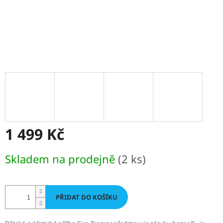
1 499 Kč
Měrná
Skladem na prodejně
(2 ks)
cena:
PŘIDAT DO KOŠÍKU