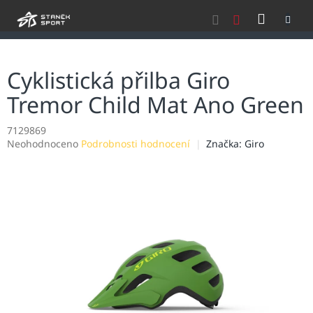
Přejít
NÁKU
na
obsah
KOŠÍK
Cyklistická přilba Giro
Tremor Child Mat Ano Green
7129869
Průměrné
Neohodnoceno
Podrobnosti hodnocení
Značka:
Giro
hodnocení
produktu
je
0,0
z
5
hvězdiček.