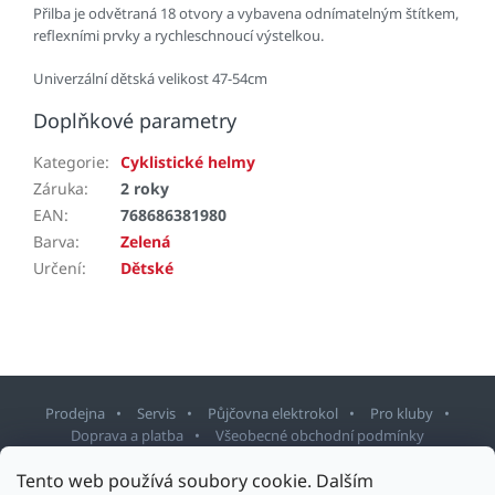
Přilba je odvětraná 18 otvory a vybavena
odnímatelným štítkem,
reflexními prvky a rychleschnoucí výstelkou.
Univerzální dětská velikost 47-54cm
Doplňkové parametry
Kategorie
:
Cyklistické helmy
Záruka
:
2 roky
EAN
:
768686381980
Barva
:
Zelená
Určení
:
Dětské
Prodejna
Servis
Půjčovna elektrokol
Pro kluby
Doprava a platba
Všeobecné obchodní podmínky
Tento web používá soubory cookie. Dalším
Z