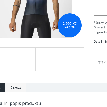
Pánský cy
2 990 KČ
–20 %
Díky své
nejprodáv
Detailní 
TISK
s
Diskuze
ailní popis produktu