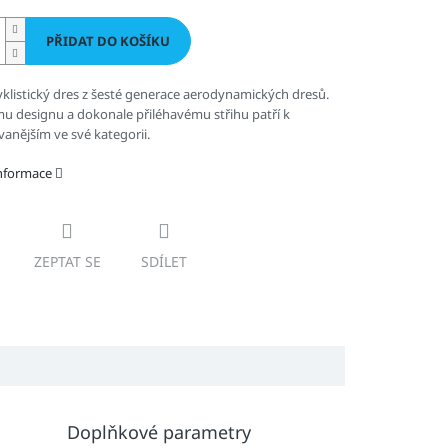
PŘIDAT DO KOŠÍKU
klistický dres z
šesté generace aerodynamických dresů.
mu designu a dokonale přiléhavému střihu
patří k
anějším ve své kategorii.
informace
ZEPTAT SE
SDÍLET
Doplňkové parametry