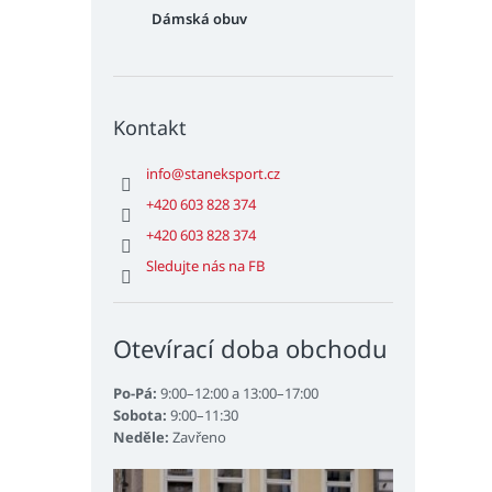
Dámská obuv
Kontakt
info
@
staneksport.cz
+420 603 828 374
+420 603 828 374
Sledujte nás na FB
Otevírací doba obchodu
Po-Pá:
9:00–12:00 a 13:00–17:00
Sobota:
9:00–11:30
Neděle:
Zavřeno