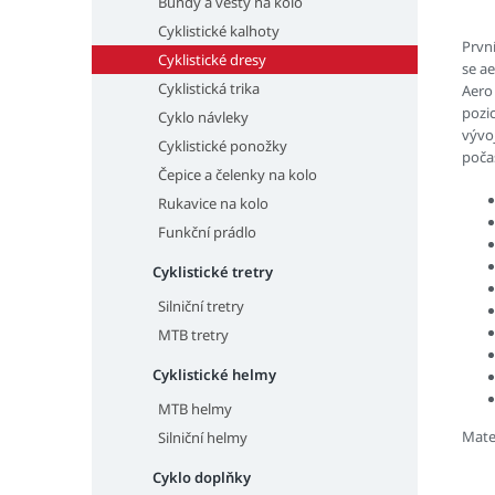
Bundy a vesty na kolo
Cyklistické kalhoty
První
Cyklistické dresy
se ae
Cyklistická trika
Aero 
pozi
Cyklo návleky
vývo
Cyklistické ponožky
počas
Čepice a čelenky na kolo
Rukavice na kolo
Funkční prádlo
Cyklistické tretry
Silniční tretry
MTB tretry
Cyklistické helmy
MTB helmy
Mater
Silniční helmy
Cyklo doplňky