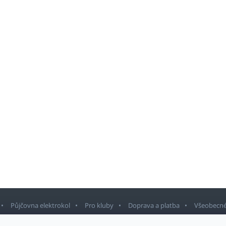
Půjčovna elektrokol
Pro kluby
Doprava a platba
Všeobecné