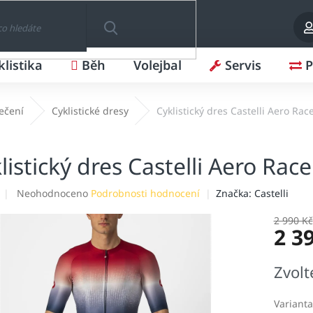
klistika
Běh
Volejbal
Servis
P
HLEDAT
lečení
Cyklistické dresy
Cyklistický dres Castelli Aero Rac
listický dres Castelli Aero Race
Průměrné
Neohodnoceno
Podrobnosti hodnocení
Značka:
Castelli
hodnocení
produktu
2 990 Kč
2 3
je
0,0
z
Měrná
Zvolt
5
cena:
hvězdiček.
Varianta