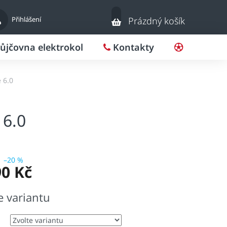
Nákupní
Přihlášení
Prázdný košík
košík
ůjčovna elektrokol
Kontakty
Pro klub
e 6.0
 6.0
–20 %
90 Kč
e variantu