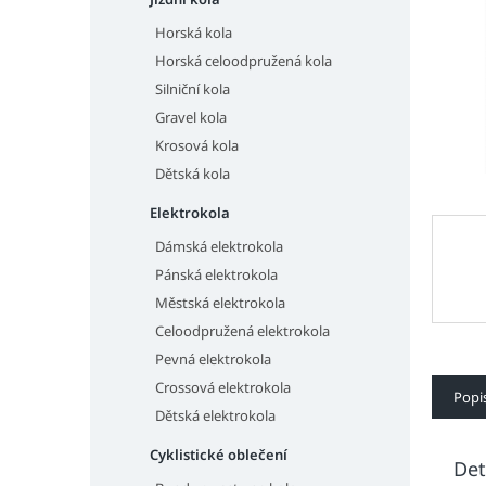
n
e
Horská kola
l
Horská celoodpružená kola
Silniční kola
Gravel kola
Krosová kola
Dětská kola
Elektrokola
Dámská elektrokola
Pánská elektrokola
Městská elektrokola
Celoodpružená elektrokola
Pevná elektrokola
Crossová elektrokola
Popi
Dětská elektrokola
Cyklistické oblečení
Det