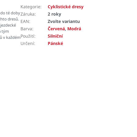
Kategorie
:
Cyklistické dresy
, do té doby
Záruka
:
2 roky
chto dresů.
EAN
:
Zvolte variantu
 jezdecké
Barva
:
Červená
,
Modrá
á tým
Použití
:
Silniční
dů v každém
Určení
:
Pánské