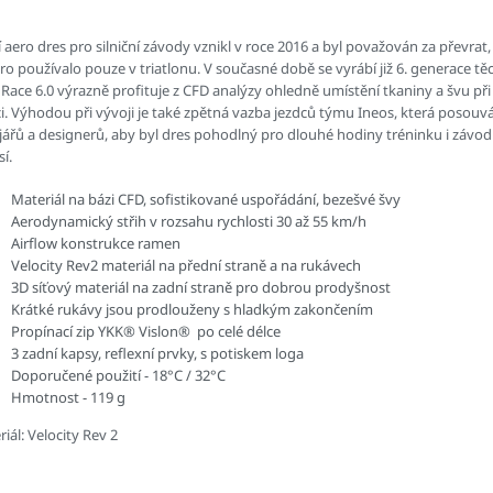
 aero dres pro silniční závody vznikl v roce 2016 a byl považován za převrat
ro používalo pouze v triatlonu. V současné době se vyrábí již 6. generace tě
Race 6.0 výrazně profituje z CFD analýzy ohledně umístění tkaniny a švu při
ci. Výhodou při vývoji je také zpětná vazba jezdců týmu Ineos, která posouv
jářů a designerů, aby byl dres pohodlný pro dlouhé hodiny tréninku i závo
í.
Materiál na bázi CFD, sofistikované uspořádání, bezešvé švy
Aerodynamický střih v rozsahu rychlosti 30 až 55 km/h
Airflow konstrukce ramen
Velocity Rev2 materiál na přední straně a na rukávech
3D síťový materiál na zadní straně pro dobrou prodyšnost
Krátké rukávy jsou prodlouženy s hladkým zakončením
Propínací zip YKK® Vislon® po celé délce
3 zadní kapsy, reflexní prvky, s potiskem loga
Doporučené použití - 18°C / 32°C
Hmotnost - 119 g
iál: Velocity Rev 2