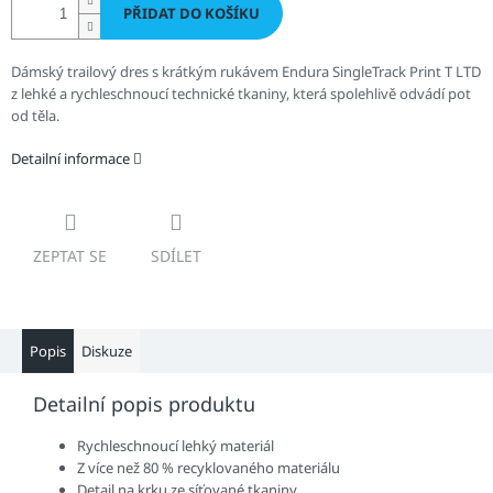
PŘIDAT DO KOŠÍKU
Dámský trailový dres s krátkým rukávem Endura SingleTrack Print T LTD
z lehké a rychleschnoucí technické tkaniny, která spolehlivě odvádí pot
od těla.
Detailní informace
ZEPTAT SE
SDÍLET
Popis
Diskuze
Detailní popis produktu
Rychleschnoucí lehký materiál
Z více než 80 % recyklovaného materiálu
Detail na krku ze síťované tkaniny