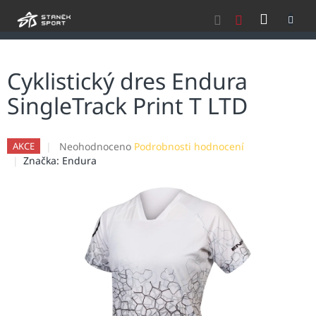
Přejít
NÁKU
na
obsah
KOŠÍK
Cyklistický dres Endura
SingleTrack Print T LTD
Průměrné
Neohodnoceno
Podrobnosti hodnocení
AKCE
hodnocení
Značka:
Endura
produktu
je
0,0
z
5
hvězdiček.