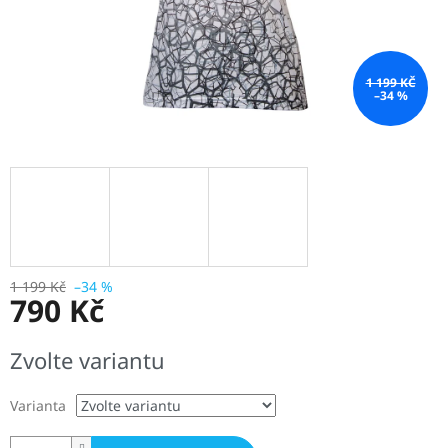
1 199 KČ
–34 %
1 199 Kč
–34 %
790 Kč
Měrná
Zvolte variantu
cena:
Varianta