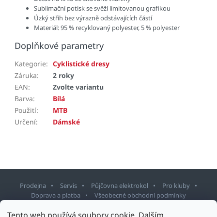
Sublimační potisk se svěží limitovanou grafikou
Úzký střih bez výrazně odstávajících částí
Materiál: 95 % recyklovaný polyester, 5 % polyester
Doplňkové parametry
Kategorie
:
Cyklistické dresy
Záruka
:
2 roky
EAN
:
Zvolte variantu
Barva
:
Bílá
Použití
:
MTB
Určení
:
Dámské
Prodejna
Servis
Půjčovna elektrokol
Pro kluby
Doprava a platba
Všeobecné obchodní podmínky
Tento web používá soubory cookie. Dalším
Z