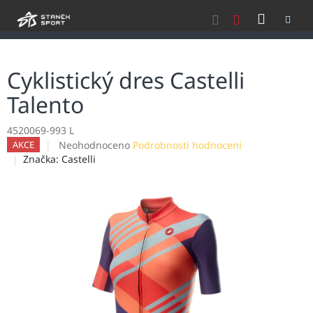
Přejít
NÁKU
na
obsah
KOŠÍK
Cyklistický dres Castelli
Talento
4520069-993 L
Průměrné
Neohodnoceno
Podrobnosti hodnocení
AKCE
hodnocení
Značka:
Castelli
produktu
je
0,0
z
5
hvězdiček.