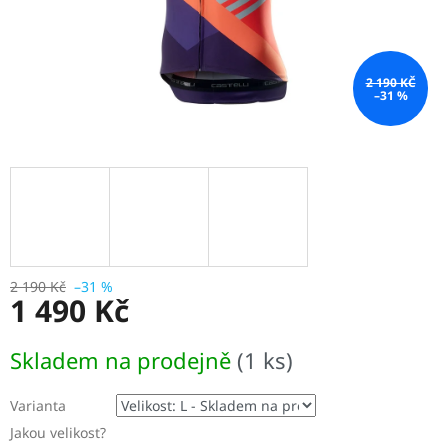
2 190 KČ
–31 %
2 190 Kč
–31 %
1 490 Kč
Měrná
Skladem na prodejně
(1 ks)
cena:
Varianta
Jakou velikost?