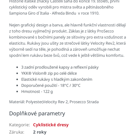
Historie italské značky Castelli sahá do konce 19. století, první
cyklistický oděv vyrobili pro mistra světa a pětinásobného
šampiona Giro d´Italia - Alfreda Bindu v roce 1910.
Nejen grafický design a barva, ale hlavně funkční vlastnosti dělají
z toho dresu vyjímečný produkt. Záklas je z látky ProSecco
kombinované s bočními panely ze síťoviny pro extra vzdušnost a
elasticitu. Rukávy jsou ušity ze strečové látky Velocity Rev2, která
výborně sedí na těle, je pohodlná a zároveň umožňuje nechat
spodní lem rukávu beze švů, což vede k ještě většímu komfortu.
3 zadní prodloužené kapsy a reflexní pásky
YKK® Vislon® zip po celé délce
Elastické rukávy s hladkým zakončením
Doporučené použití - 18°C / 30°C
Hmotnost - 122 g
Materiál: Polyester,Velocity Rev 2, Prosecco Strada
Doplňkové parametry
Kategorie
:
Cyklistické dresy
Záruka
:
2 roky