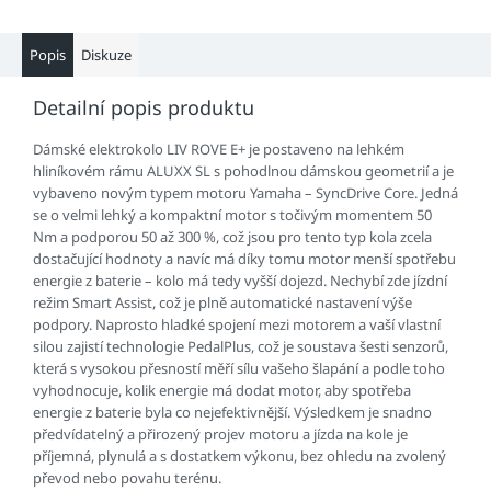
Popis
Diskuze
Detailní popis produktu
Dámské elektrokolo LIV ROVE E+ je postaveno na lehkém
hliníkovém rámu ALUXX SL s pohodlnou dámskou geometrií a je
vybaveno novým typem motoru Yamaha – SyncDrive Core. Jedná
se o velmi lehký a kompaktní motor s točivým momentem 50
Nm a podporou 50 až 300 %, což jsou pro tento typ kola zcela
dostačující hodnoty a navíc má díky tomu motor menší spotřebu
energie z baterie – kolo má tedy vyšší dojezd. Nechybí zde jízdní
režim Smart Assist, což je plně automatické nastavení výše
podpory. Naprosto hladké spojení mezi motorem a vaší vlastní
silou zajistí technologie PedalPlus, což je soustava šesti senzorů,
která s vysokou přesností měří sílu vašeho šlapání a podle toho
vyhodnocuje, kolik energie má dodat motor, aby spotřeba
energie z baterie byla co nejefektivnější. Výsledkem je snadno
předvídatelný a přirozený projev motoru a jízda na kole je
příjemná, plynulá a s dostatkem výkonu, bez ohledu na zvolený
převod nebo povahu terénu.