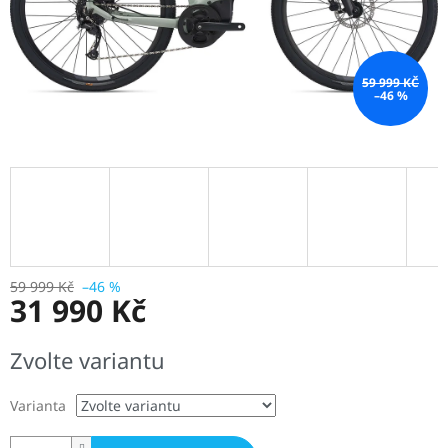
59 999 KČ
–46 %
59 999 Kč
–46 %
31 990 Kč
Měrná
Zvolte variantu
cena:
Varianta