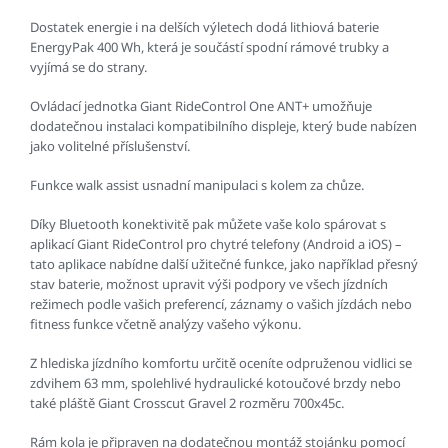
Dostatek energie i na delších výletech dodá lithiová baterie
EnergyPak 400 Wh, která je součástí spodní rámové trubky a
vyjímá se do strany.
Ovládací jednotka Giant RideControl One ANT+ umožňuje
dodatečnou instalaci kompatibilního displeje, který bude nabízen
jako volitelné příslušenství.
Funkce walk assist usnadní manipulaci s kolem za chůze.
Díky Bluetooth konektivitě pak můžete vaše kolo spárovat s
aplikací Giant RideControl pro chytré telefony (Android a iOS) –
tato aplikace nabídne další užitečné funkce, jako například přesný
stav baterie, možnost upravit výši podpory ve všech jízdních
režimech podle vašich preferencí, záznamy o vašich jízdách nebo
fitness funkce včetně analýzy vašeho výkonu.
Z hlediska jízdního komfortu určitě oceníte odpruženou vidlici se
zdvihem 63 mm, spolehlivé hydraulické kotoučové brzdy nebo
také pláště Giant Crosscut Gravel 2 rozměru 700x45c.
Rám kola je připraven na dodatečnou montáž stojánku pomocí