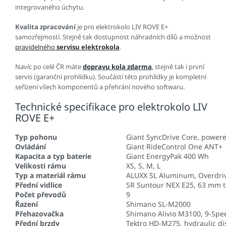
integrovaného úchytu.
Kvalita zpracování
je pro elektrokolo LIV ROVE E+
samozřejmostí. Stejně tak dostupnost náhradních dílů a možnost
pravidelného
servisu elektrokola
.
Navíc po celé ČR máte
dopravu kola zdarma
, stejně tak i první
servis (garanční prohlídku). Součástí této prohlídky je kompletní
seřízení všech komponentů a přehrání nového softwaru.
Technické specifikace pro elektrokolo LIV
ROVE E+
Typ pohonu
Giant SyncDrive Core, power
Ovládání
Giant RideControl One ANT+
Kapacita a typ baterie
Giant EnergyPak 400 Wh
Velikosti rámu
XS, S, M, L
Typ a materiál rámu
ALUXX SL Aluminum, Overdri
Přední vidlice
SR Suntour NEX E25, 63 mm t
Počet převodů
9
Řazení
Shimano SL-M2000
Přehazovačka
Shimano Alivio M3100, 9-Spe
Přední brzdy
Tektro HD-M275, hydraulic d