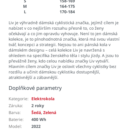
S
158-169
M
164-175
L
170-184
Liv je výhradně dámská cyklistická značka, jejímž cílem je
nabízet v co nejširším rozsahu přesně to, co ženy
očekávají a co jim opravdu vyhovuje. Není to jen dámská
kolekce, je to plnohodnotná značka, která má svou vlastní
tvář, koncepci a strategii. Nejsou to ani pánská kola v
dámském designu – celá kolekce Liv je navržená s
ohledem na specifika ženského těla i stylu jízdy. A jsou to
převážně ženy, kdo celou nabídku značky Liv vytváří.
Hlavním cílem značky Liv je oslovit všechny cyklistky bez
rozdílu a učinit dámskou cyklistiku dostupnější,
atraktivnější a zábavnější.
Doplňkové parametry
Kategorie
:
Elektrokola
Záruka
:
2 roky
Barva
:
Šedá
,
Zelená
Baterie
:
400 Wh
Model
:
2022