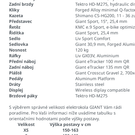
Zadní brzdy
Tektro HD-M275, hydraulic d
Kliky
Forged Alloy minimal Q-facto
Kazeta
Shimano CS-HG200, 11 - 36 z
Představec
Giant Sport, 15°, 25,4 mm
Řetěz
KMC e.9 Sport, e-bike optimi
Řidítka
Giant Sport, 25,4 mm
Sedlo
Liv Sport Comfort
Sedlovka
Giant 30,9 mm, Forged Alum
Nosnost
120 kg
Ráfky
Liv GX03V, Aluminium
Přední náboj
Giant eTracker 100 mm QR
Zadní náboj
Giant eTracker 135 mm QR
Pláště
Giant Crosscut Gravel 2, 700
Pedály
Aluminum Platform
Dráty
Stainless steel
Displej
Wireless diplay compatible
Brzdové páky
Tektro HD-M275
S výběrem správné velikosti elektrokola GIANT Vám rádi
poradíme. Pro Vaši informaci níže uvádíme tabulku s
orientačními hodnotami podle výšky postavy.
Velikost
Výška postavy v cm
XS
150-163