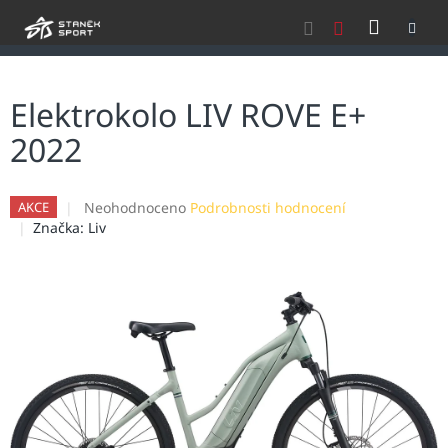
Přejít
NÁKU
na
obsah
KOŠÍK
Elektrokolo LIV ROVE E+
2022
Průměrné
Neohodnoceno
Podrobnosti hodnocení
AKCE
hodnocení
Značka:
Liv
produktu
je
0,0
z
5
hvězdiček.