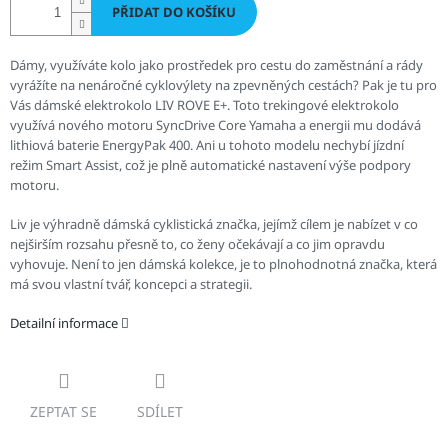
PŘIDAT DO KOŠÍKU
Dámy, využíváte kolo jako prostředek pro cestu do zaměstnání a rády
vyrážíte na nenáročné cyklovýlety na zpevněných cestách? Pak je tu pro
Vás dámské elektrokolo LIV ROVE E+. Toto trekingové elektrokolo
v
yužívá nového motoru SyncDrive Core Yamaha a energii mu dodává
lithiová baterie EnergyPak 400. Ani u tohoto modelu nechybí jízdní
režim Smart Assist, což je plně automatické nastavení výše podpory
motoru.
Liv je výhradně dámská cyklistická značka, jejímž cílem je nabízet v co
nejširším rozsahu přesně to, co ženy očekávají a co jim opravdu
vyhovuje. Není to jen dámská kolekce, je to plnohodnotná značka, která
má svou vlastní tvář, koncepci a strategii.
Detailní informace
ZEPTAT SE
SDÍLET