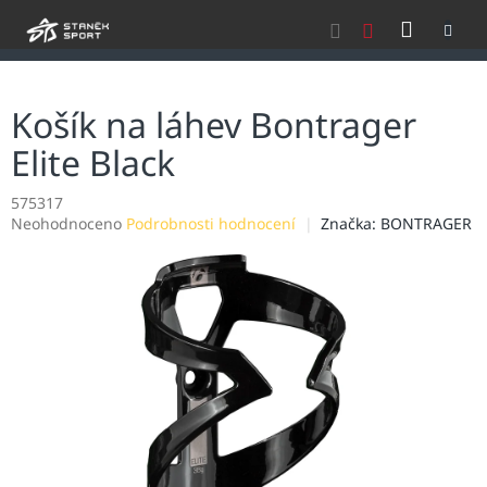
Přejít
NÁKU
na
obsah
KOŠÍK
Košík na láhev Bontrager
Elite Black
575317
Průměrné
Neohodnoceno
Podrobnosti hodnocení
Značka:
BONTRAGER
hodnocení
produktu
je
0,0
z
5
hvězdiček.