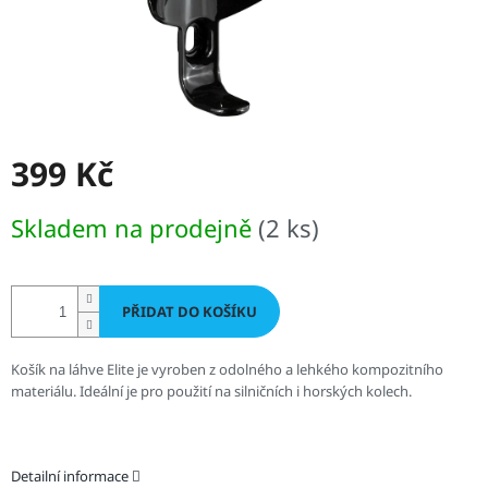
399 Kč
Měrná
Skladem na prodejně
(2 ks)
cena:
PŘIDAT DO KOŠÍKU
Košík na láhve Elite je vyroben z odolného a lehkého kompozitního
materiálu. Ideální je pro použití na silničních i horských kolech.
Detailní informace