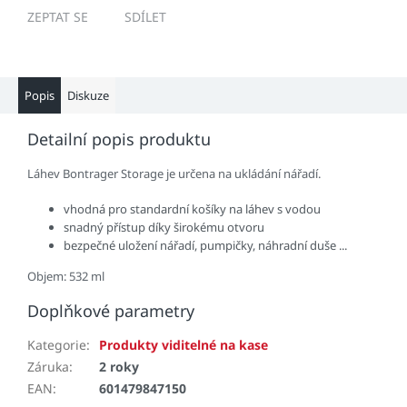
ZEPTAT SE
SDÍLET
Popis
Diskuze
Detailní popis produktu
Láhev Bontrager Storage je určena na ukládání nářadí.
vhodná pro standardní košíky na láhev s vodou
snadný přístup díky širokému otvoru
bezpečné uložení nářadí, pumpičky, náhradní duše ...
Objem: 532 ml
Doplňkové parametry
Kategorie
:
Produkty viditelné na kase
Záruka
:
2 roky
EAN
:
601479847150