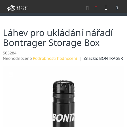
Přejít
NÁKU
na
obsah
KOŠÍK
Láhev pro ukládání nářadí
Bontrager Storage Box
565284
Průměrné
Neohodnoceno
Podrobnosti hodnocení
Značka:
BONTRAGER
hodnocení
produktu
je
0,0
z
5
hvězdiček.