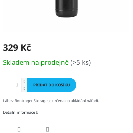
329 Kč
Měrná
Skladem na prodejně
(>5 ks)
cena:
PŘIDAT DO KOŠÍKU
Láhev Bontrager Storage je určena na ukládání nářadí.
Detailní informace