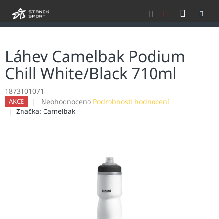
Přejít
NÁKU
na
obsah
KOŠÍK
Láhev Camelbak Podium
Chill White/Black 710ml
1873101071
Průměrné
Neohodnoceno
Podrobnosti hodnocení
AKCE
hodnocení
Značka:
Camelbak
produktu
je
0,0
z
5
hvězdiček.