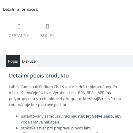
Detailní informace
ZEPTAT SE
SDÍLET
Popis
Diskuze
Detailní popis produktu
Láhev Camelbak Podium Chill s izolací udrží teplotu nápoje 2x
déle než obyčejné lahve. Vyrobena je z BPA, BPS a BPF-free
polypropylenu s technologií Hydroguard, která zajišťuje věrnou
chuť nápoje bez plastové pachuti.
patentovaný samouzavírací náustek
Jet Valve
zajistí, aby
voda z lahve nakapala
otočný uzávěr pro přepravu plných lahví