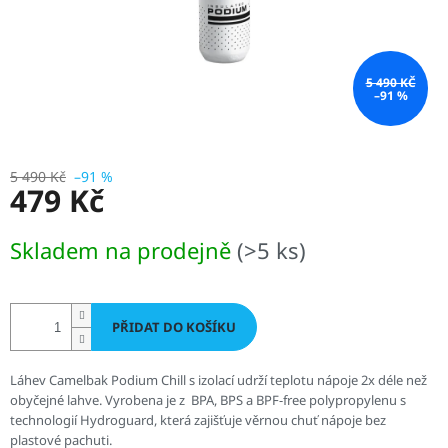
5 490 KČ
–91 %
5 490 Kč
–91 %
479 Kč
Měrná
Skladem na prodejně
(>5 ks)
cena:
PŘIDAT DO KOŠÍKU
Láhev Camelbak Podium Chill s izolací udrží teplotu nápoje 2x déle než
obyčejné lahve. Vyrobena je z BPA, BPS a BPF-free polypropylenu s
technologií Hydroguard, která zajišťuje věrnou chuť nápoje bez
plastové pachuti.