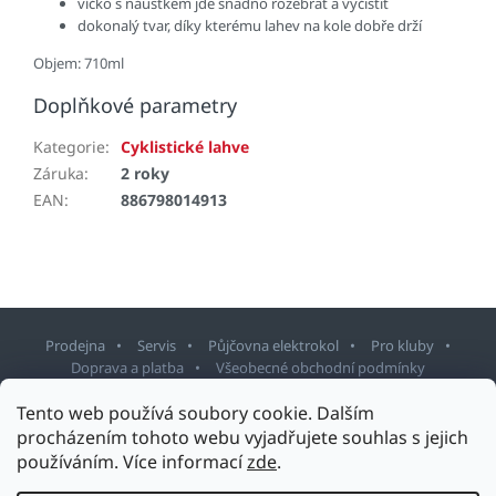
víčko s náustkem jde snadno rozebrat a vyčistit
dokonalý tvar, díky kterému lahev na kole dobře drží
Objem: 710ml
Doplňkové parametry
Kategorie
:
Cyklistické lahve
Záruka
:
2 roky
EAN
:
886798014913
Prodejna
Servis
Půjčovna elektrokol
Pro kluby
Doprava a platba
Všeobecné obchodní podmínky
Tento web používá soubory cookie. Dalším
Z
procházením tohoto webu vyjadřujete souhlas s jejich
á
používáním. Více informací
zde
.
p
Copyright 2026
Sport Staněk Turnov
. Všechna práva vyhrazena.
a