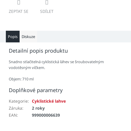
ZEPTAT SE
SDÍLET
Popis
Diskuze
Detailní popis produktu
Snadno stlačitelná cyklistická láhev se šroubovatelným
vodotěsným víčkem.
Objem: 710 ml
Doplňkové parametry
Kategorie
:
Cyklistické lahve
Záruka
:
2 roky
EAN
:
999000006639