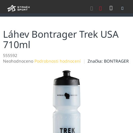
Přejít
NÁKU
na
obsah
KOŠÍK
Láhev Bontrager Trek USA
710ml
555592
Průměrné
Neohodnoceno
Podrobnosti hodnocení
Značka:
BONTRAGER
hodnocení
produktu
je
0,0
z
5
hvězdiček.