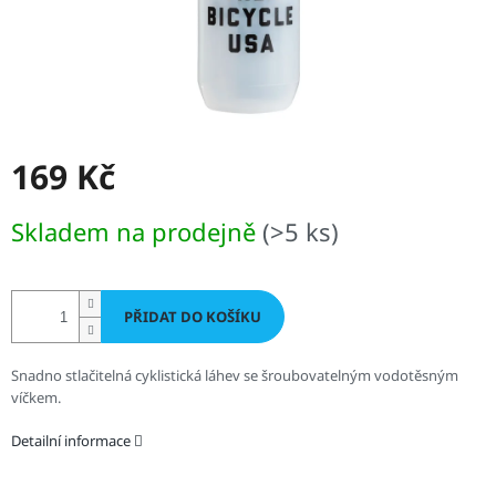
169 Kč
Měrná
Skladem na prodejně
(>5 ks)
cena:
PŘIDAT DO KOŠÍKU
Snadno stlačitelná cyklistická láhev se šroubovatelným vodotěsným
víčkem.
Detailní informace