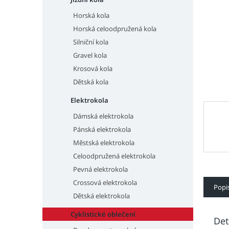
n
e
Horská kola
l
Horská celoodpružená kola
Silniční kola
Gravel kola
Krosová kola
Dětská kola
Elektrokola
Dámská elektrokola
Pánská elektrokola
Městská elektrokola
Celoodpružená elektrokola
Pevná elektrokola
Crossová elektrokola
Popi
Dětská elektrokola
Cyklistické oblečení
Det