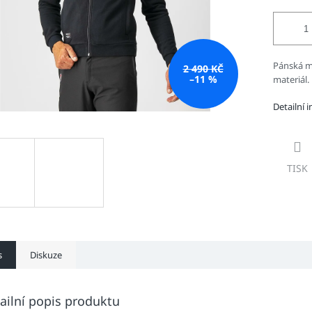
Pánská mi
2 490 KČ
–11 %
materiál.
Detailní 
TISK
s
Diskuze
ailní popis produktu