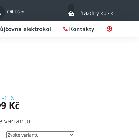
Nákupní
Přihlášení
Prázdný košík
košík
ůjčovna elektrokol
Kontakty
Pro klub
–11 %
99 Kč
e variantu