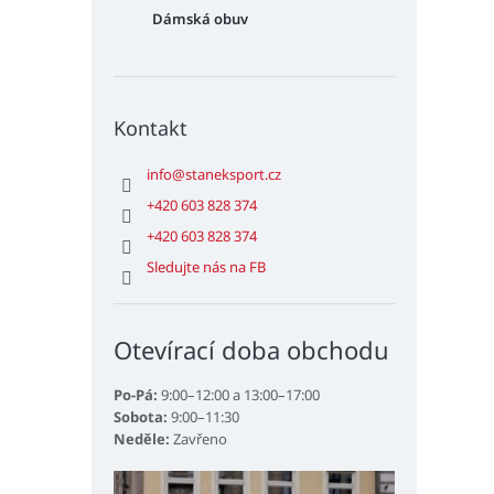
Dámská obuv
Kontakt
info
@
staneksport.cz
+420 603 828 374
+420 603 828 374
Sledujte nás na FB
Otevírací doba obchodu
Po-Pá:
9:00–12:00 a 13:00–17:00
Sobota:
9:00–11:30
Neděle:
Zavřeno