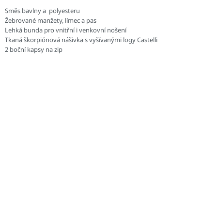
Směs bavlny a polyesteru
Žebrované manžety, límec a pas
Lehká bunda pro vnitřní i venkovní nošení
Tkaná škorpiónová nášivka s vyšívanými logy Castelli
2 boční kapsy na zip