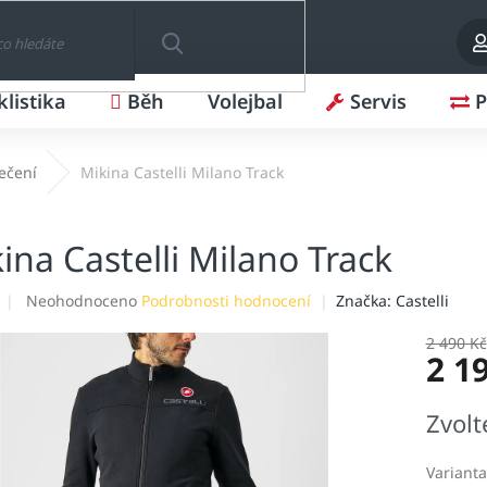
klistika
Běh
Volejbal
Servis
P
HLEDAT
lečení
Mikina Castelli Milano Track
ina Castelli Milano Track
Průměrné
Neohodnoceno
Podrobnosti hodnocení
Značka:
Castelli
hodnocení
produktu
2 490 Kč
2 1
je
0,0
z
Měrná
Zvolt
5
cena:
hvězdiček.
Varianta