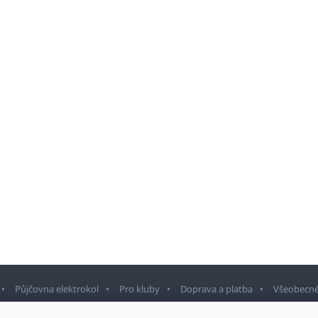
Půjčovna elektrokol
Pro kluby
Doprava a platba
Všeobecné