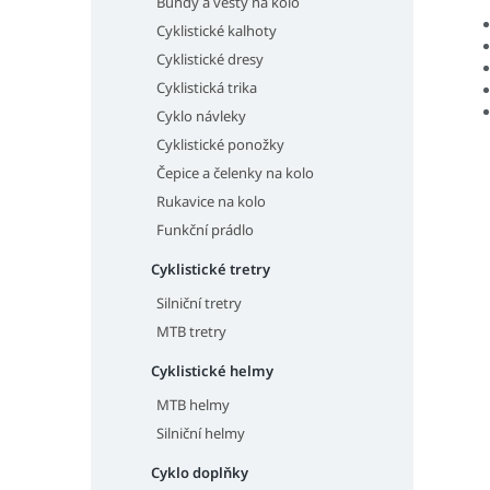
Bundy a vesty na kolo
Cyklistické kalhoty
Cyklistické dresy
Cyklistická trika
Cyklo návleky
Cyklistické ponožky
Čepice a čelenky na kolo
Rukavice na kolo
Funkční prádlo
Cyklistické tretry
Silniční tretry
MTB tretry
Cyklistické helmy
MTB helmy
Silniční helmy
Cyklo doplňky