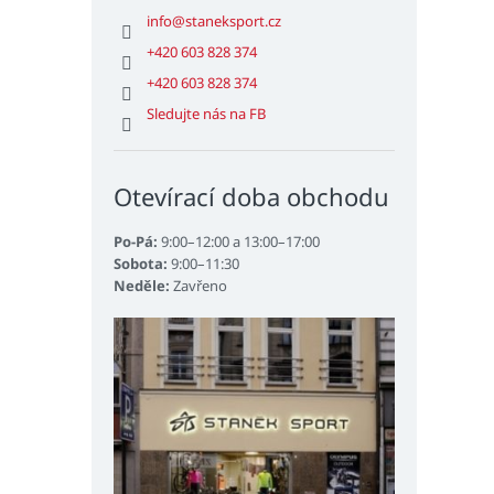
info
@
staneksport.cz
+420 603 828 374
+420 603 828 374
Sledujte nás na FB
Otevírací doba obchodu
Po-Pá:
9:00–12:00 a 13:00–17:00
Sobota:
9:00–11:30
Neděle:
Zavřeno