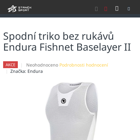
Přejít
NÁKU
na
obsah
KOŠÍK
Spodní triko bez rukávů
Endura Fishnet Baselayer II
Průměrné
Neohodnoceno
Podrobnosti hodnocení
AKCE
hodnocení
Značka:
Endura
produktu
je
0,0
z
5
hvězdiček.