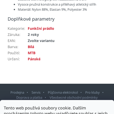
Vysoce pružná konstrukce a přiléhavý atletický střih
Materiál: Nylon 88%, Elastan 9%, Polyester 3%
Doplňkové parametry
Kategorie
:
Funkční prádlo
Záruka
:
2 roky
EAN
:
Zvolte variantu
Barva
:
Bílá
Použití
:
MTB
Určení
:
Pánské
Prodejna
Servis
Půjčovna elektrokol
Pro kluby
Doprava a platba
Všeobecné obchodní podmínky
Tento web používá soubory cookie. Dalším
Z
procházením tohoto webu vyjadřujete souhlas s jejich