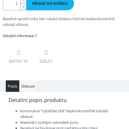
PŘIDAT DO KOŠÍKU
Bezešvé spodní triko bez rukávů Endura Fishnet bezkonkurenčně
odvádí vlhkost.
Detailní informace
ZEPTAT SE
SDÍLET
Popis
Diskuze
Detailní popis produktu
Konstrukce "rybářské sítě" bezkonkurenčně odvádí
vlhkost
Materiál s rychlým odvodem potu
Bezešvá technologie proti nežádoucímu tření