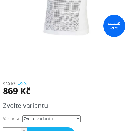
959 KČ
–9 %
959 Kč
–9 %
869 Kč
Měrná
Zvolte variantu
cena:
Varianta