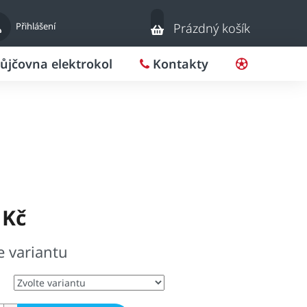
Nákupní
Přihlášení
Prázdný košík
košík
ůjčovna elektrokol
Kontakty
Pro klub
 Kč
e variantu