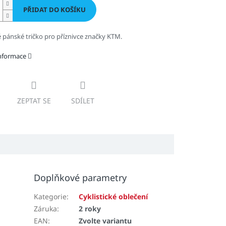
PŘIDAT DO KOŠÍKU
pánské tričko pro příznivce značky KTM.
informace
ZEPTAT SE
SDÍLET
Doplňkové parametry
Kategorie
:
Cyklistické oblečení
Záruka
:
2 roky
EAN
:
Zvolte variantu