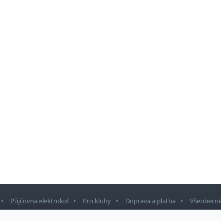
Půjčovna elektrokol
Pro kluby
Doprava a platba
Všeobecné