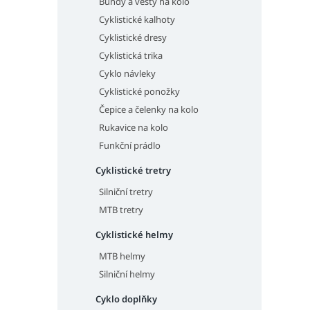
Bundy a vesty na kolo
Cyklistické kalhoty
Cyklistické dresy
Cyklistická trika
Cyklo návleky
Cyklistické ponožky
Čepice a čelenky na kolo
Rukavice na kolo
Funkční prádlo
Cyklistické tretry
Silniční tretry
MTB tretry
Cyklistické helmy
MTB helmy
Silniční helmy
Cyklo doplňky