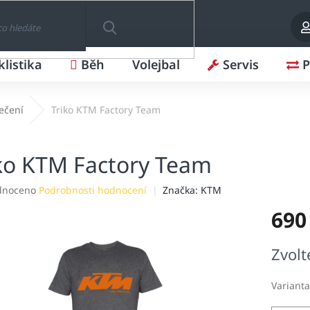
klistika
Běh
Volejbal
Servis
P
HLEDAT
lečení
Triko KTM Factory Team
ko KTM Factory Team
né
dnoceno
Podrobnosti hodnocení
Značka:
KTM
ení
690
tu
Měrná
Zvolt
cena:
ek.
Varianta