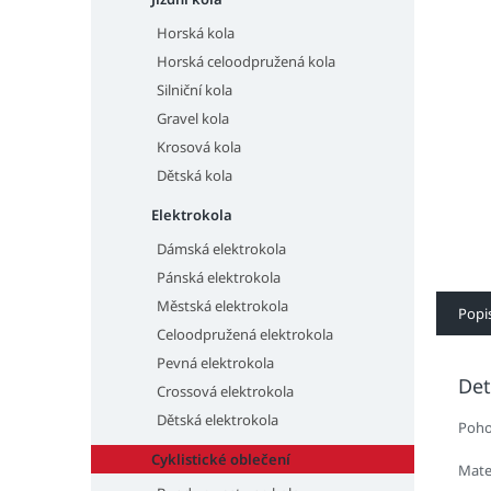
n
e
Horská kola
l
Horská celoodpružená kola
Silniční kola
Gravel kola
Krosová kola
Dětská kola
Elektrokola
Dámská elektrokola
Pánská elektrokola
Městská elektrokola
Popi
Celoodpružená elektrokola
Pevná elektrokola
Det
Crossová elektrokola
Dětská elektrokola
Poho
Cyklistické oblečení
Mate