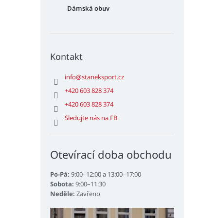
Dámská obuv
Kontakt
info
@
staneksport.cz
+420 603 828 374
+420 603 828 374
Sledujte nás na FB
Otevírací doba obchodu
Po-Pá:
9:00–12:00 a 13:00–17:00
Sobota:
9:00–11:30
Neděle:
Zavřeno