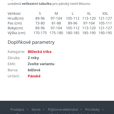
uvedená
velikostní tabulka
pro pánský textil Mizuno.
Velikost
S
M
L
XL
XXL
Hruď(cm)
89-96
97-104
105-112
113-120
121-127
Pas (cm)
73-80
81-88
89-96
97-104
105-111
Boky(cm)
89-96
97-104
105-112
113-120
121-127
Výška (cm)
170-175
175-180
180-185
185-190
190-195
Doplňkové parametry
Kategorie
:
Běžecká trika
Záruka
:
2 roky
EAN
:
Zvolte variantu
Barva
:
béžová
Určení
:
Pánské
Prodejna
Servis
Půjčovna elektrokol
Pro kluby