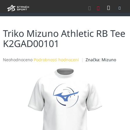
Přejít
NÁKU
na
obsah
KOŠÍK
Triko Mizuno Athletic RB Tee
K2GAD00101
Průměrné
Neohodnoceno
Podrobnosti hodnocení
Značka:
Mizuno
hodnocení
produktu
je
0,0
z
5
hvězdiček.