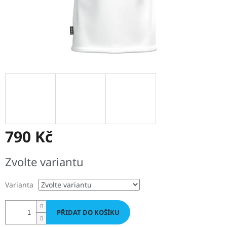
790 Kč
Měrná
Zvolte variantu
cena:
Varianta
PŘIDAT DO KOŠÍKU