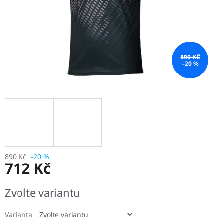
890 KČ
–20 %
890 Kč
–20 %
712 Kč
Měrná
Zvolte variantu
cena:
Varianta