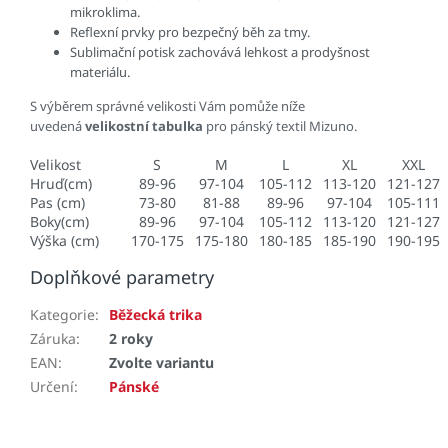
mikroklima.
Reflexní prvky pro bezpečný běh za tmy.
Sublimační potisk zachovává lehkost a prodyšnost
materiálu.
S výběrem správné velikosti Vám pomůže níže
uvedená
velikostní tabulka
pro pánský textil Mizuno.
Velikost
S
M
L
XL
XXL
Hruď(cm)
89-96
97-104
105-112
113-120
121-127
Pas (cm)
73-80
81-88
89-96
97-104
105-111
Boky(cm)
89-96
97-104
105-112
113-120
121-127
Výška (cm)
170-175
175-180
180-185
185-190
190-195
Doplňkové parametry
Kategorie
:
Běžecká trika
Záruka
:
2 roky
EAN
:
Zvolte variantu
Určení
:
Pánské