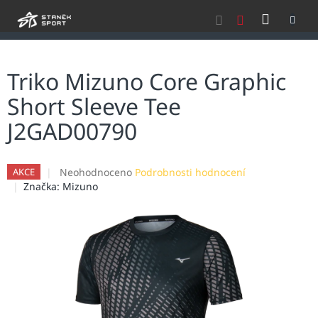
Přejít
NÁKU
na
obsah
KOŠÍK
Triko Mizuno Core Graphic
Short Sleeve Tee
J2GAD00790
Průměrné
Neohodnoceno
Podrobnosti hodnocení
AKCE
hodnocení
Značka:
Mizuno
produktu
je
0,0
z
5
hvězdiček.