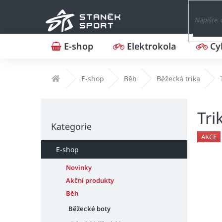
Přejít
na
obsah
E-shop
Elektrokola
Cy
Domů
E-shop
Běh
Běžecká trika
P
Tri
o
Přeskočit
s
Kategorie
kategorie
t
AKCE
r
E-shop
a
n
Novinky
n
Akční produkty
í
Běh
p
Běžecké boty
a