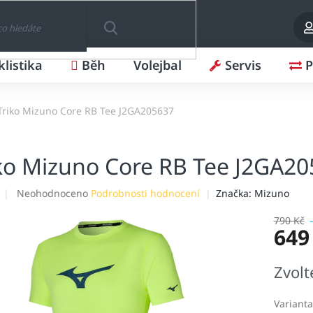
klistika
Běh
Volejbal
Servis
P
HLEDAT
Triko Mizuno Core RB Tee J2GA205637
ko Mizuno Core RB Tee J2GA2
Průměrné
Neohodnoceno
Podrobnosti hodnocení
Značka:
Mizuno
hodnocení
produktu
790 Kč
649
je
0,0
z
Měrná
Zvolt
5
cena:
hvězdiček.
Varianta