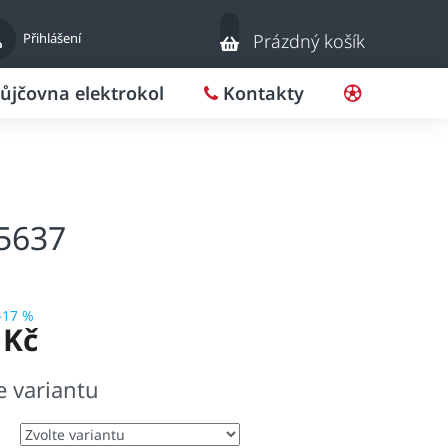
Nákupní
Přihlášení
Prázdný košík
košík
ůjčovna elektrokol
Kontakty
Pro klub
05637
–17 %
 Kč
e variantu