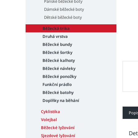
n
Pánské běžecké boty
e
Dámské běžecké boty
l
Dětské běžecké boty
Běžecká trika
Druhá vrstva
Běžecké bundy
Běžecké šortky
Běžecké kalhoty
Běžecké návleky
Běžecké ponožky
Funkční prádlo
Běžecké batohy
Doplňky na běhání
Cyklistika
Popi
Volejbal
Běžecké lyžování
Det
Sjezdové lyžování