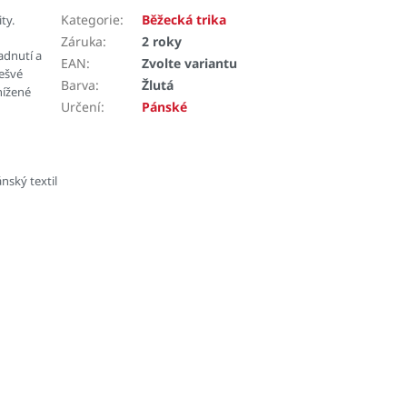
Kategorie
:
Běžecká trika
ty.
Záruka
:
2 roky
adnutí a
EAN
:
Zvolte variantu
zešvé
Barva
:
Žlutá
nížené
Určení
:
Pánské
nský textil