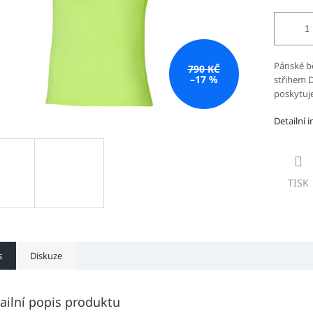
Pánské bě
790 KČ
–17 %
střihem D
poskytuj
Detailní 
TISK
s
Diskuze
ailní popis produktu