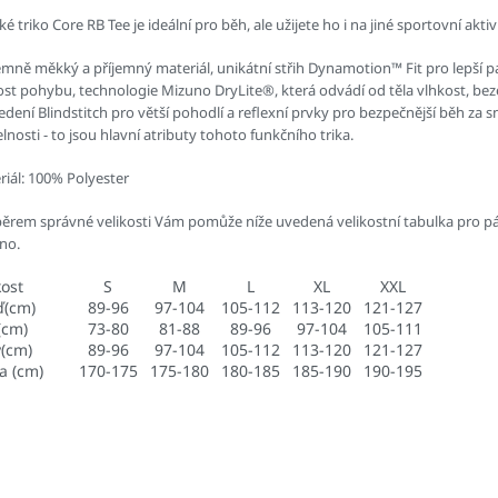
é triko Core RB Tee je ideální pro běh, ale užijete ho i na jiné sportovní aktivi
emně měkký a příjemný materiál, unikátní střih Dynamotion™ Fit pro lepší p
ost pohybu,
technologie Mizuno DryLite®, která odvádí od těla vlhkost, be
dení Blindstitch pro větší pohodlí a reflexní prvky pro bezpečnější běh za s
elnosti - to jsou hlavní atributy tohoto funkčního trika.
riál: 100% Polyester
běrem správné velikosti Vám pomůže níže uvedená
velikostní tabulka
pro pá
no.
kost
S
M
L
XL
XXL
ď(cm)
89-96
97-104
105-112
113-120
121-127
(cm)
73-80
81-88
89-96
97-104
105-111
(cm)
89-96
97-104
105-112
113-120
121-127
a (cm)
170-175
175-180
180-185
185-190
190-195