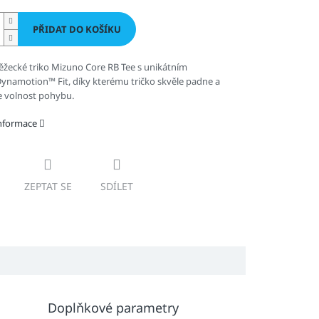
PŘIDAT DO KOŠÍKU
žecké triko Mizuno Core RB Tee s unikátním
ynamotion™ Fit, díky kterému tričko skvěle padne a
e volnost pohybu.
informace
ZEPTAT SE
SDÍLET
Doplňkové parametry