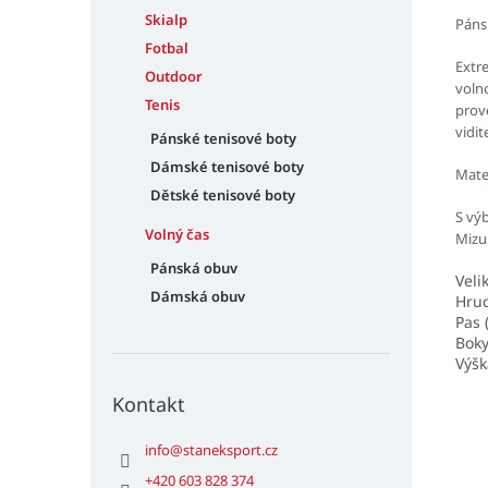
Skialp
Pánsk
Fotbal
Extr
Outdoor
voln
Tenis
prove
vidit
Pánské tenisové boty
Dámské tenisové boty
Mate
Dětské tenisové boty
S vý
Volný čas
Mizu
Pánská obuv
Veli
Dámská obuv
Hru
Pas 
Boky
Výšk
Kontakt
info
@
staneksport.cz
+420 603 828 374