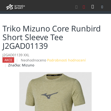
Přejít
NÁKU
na
obsah
KOŠÍK
Triko Mizuno Core Runbird
Short Sleeve Tee
J2GAD01139
J2GAD01139 XXL
Průměrné
Neohodnoceno
Podrobnosti hodnocení
AKCE
hodnocení
Značka:
Mizuno
produktu
je
0,0
z
5
hvězdiček.