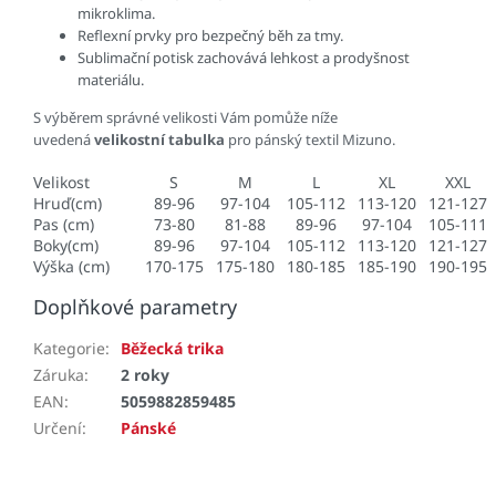
mikroklima.
Reflexní prvky pro bezpečný běh za tmy.
Sublimační potisk zachovává lehkost a prodyšnost
materiálu.
S výběrem správné velikosti Vám pomůže níže
uvedená
velikostní tabulka
pro pánský textil Mizuno.
Velikost
S
M
L
XL
XXL
Hruď(cm)
89-96
97-104
105-112
113-120
121-127
Pas (cm)
73-80
81-88
89-96
97-104
105-111
Boky(cm)
89-96
97-104
105-112
113-120
121-127
Výška (cm)
170-175
175-180
180-185
185-190
190-195
Doplňkové parametry
Kategorie
:
Běžecká trika
Záruka
:
2 roky
EAN
:
5059882859485
Určení
:
Pánské