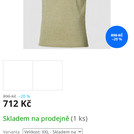
890 KČ
–20 %
890 Kč
–20 %
712 Kč
Měrná
Skladem na prodejně
(1 ks)
cena:
Varianta