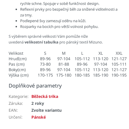
rychle schne. Spojuje v sobě funkčnost design.
Reflexní prvky pro bezpečný běh za snížené viditelnosti a
za tmy.
Podlepené švy zamezují oděru na kůži.
Rozparky na bocích pro větší volnost pohybu.
S výběrem správné velikosti Vám pomůže níže
uvedená
velikostní tabulka
pro pánský textil Mizuno.
Velikost
S
M
L
XL
XXL
Hruď(cm)
89-96
97-104
105-112
113-120
121-127
Pas (cm)
73-80
81-88
89-96
97-104
105-111
Boky(cm)
89-96
97-104
105-112
113-120
121-127
Výška (cm)
170-175
175-180
180-185
185-190
190-195
Doplňkové parametry
Kategorie
:
Běžecká trika
Záruka
:
2 roky
EAN
:
Zvolte variantu
Určení
:
Pánské