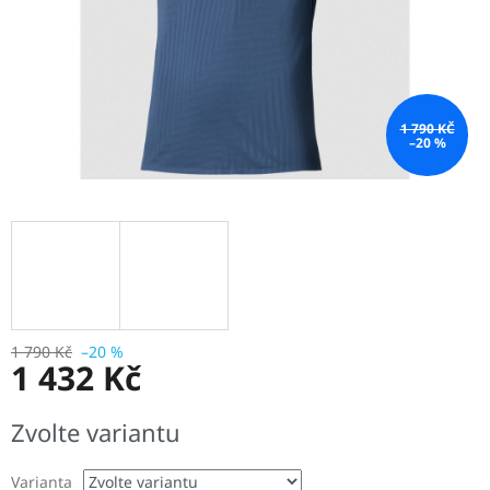
1 790 KČ
–20 %
1 790 Kč
–20 %
1 432 Kč
Měrná
Zvolte variantu
cena:
Varianta