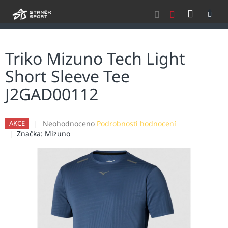
Přejít
NÁKU
na
obsah
KOŠÍK
Triko Mizuno Tech Light
Short Sleeve Tee
J2GAD00112
Průměrné
Neohodnoceno
Podrobnosti hodnocení
AKCE
hodnocení
Značka:
Mizuno
produktu
je
0,0
z
5
hvězdiček.