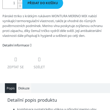
PŘIDAT DO KOŠÍKU
Pánské t
triko s krátkým rukávem MONTURA MERINO MIX
nabízí
vynikající termoregulační vlastnosti, takže je vhodné do různých
povětrnostních podmínek. Merino vlna poskytuje zvýšenou ochranu
proti zápachu, díky čemuž tričko vydrží déle svěží. Její antibakteriální
vlastnosti dále přispívají k hygieně a svěžesti po celý den.
Detailní informace
ZEPTAT SE
SDÍLET
Popis
Diskuze
Detailní popis produktu
kombinace syntetického vlákna a přírodní merino vlny