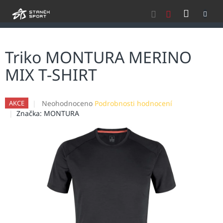
Přejít
NÁKU
na
obsah
KOŠÍK
Triko MONTURA MERINO
MIX T-SHIRT
Průměrné
Neohodnoceno
Podrobnosti hodnocení
AKCE
hodnocení
Značka:
MONTURA
produktu
je
0,0
z
5
hvězdiček.