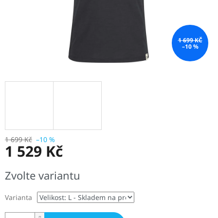
1 699 KČ
–10 %
1 699 Kč
–10 %
1 529 Kč
Měrná
Zvolte variantu
cena:
Varianta