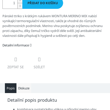
PŘIDAT DO KOŠÍKU
Pánské t
triko s krátkým rukávem MONTURA MERINO MIX
nabízí
vynikající termoregulační vlastnosti, takže je vhodné do různých
povětrnostních podmínek. Merino vlna poskytuje zvýšenou ochranu
proti zápachu, díky čemuž tričko vydrží déle svěží. Její antibakteriální
vlastnosti dále přispívají k hygieně a svěžesti po celý den.
Detailní informace
ZEPTAT SE
SDÍLET
Popis
Diskuze
Detailní popis produktu
kombinace syntetického vlákna a přírodní merino vlny