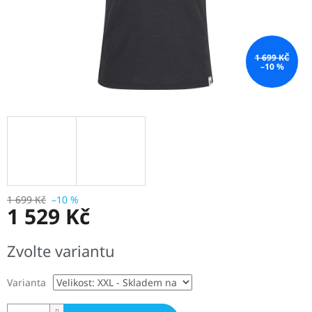
1 699 KČ
–10 %
1 699 Kč
–10 %
1 529 Kč
Měrná
Zvolte variantu
cena:
Varianta