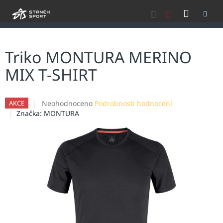
Přejít
NÁKU
na
obsah
KOŠÍK
Triko MONTURA MERINO
MIX T-SHIRT
Průměrné
Neohodnoceno
Podrobnosti hodnocení
AKCE
hodnocení
Značka:
MONTURA
produktu
je
0,0
z
5
hvězdiček.