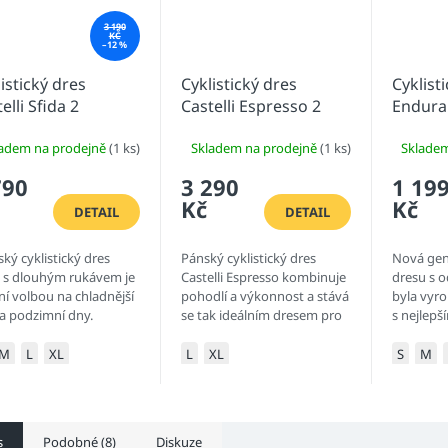
3 190
KČ
–12 %
istický dres
Cyklistický dres
Cyklist
elli Sfida 2
Castelli Espresso 2
Endura
II s d
ladem na prodejně
(1 ks)
Skladem na prodejně
(1 ks)
Sklade
790
3 290
1 19
Kč
Kč
DETAIL
DETAIL
ký cyklistický dres
Pánský cyklistický dres
Nová gen
a s dlouhým rukávem je
Castelli Espresso kombinuje
dresu s 
ní volbou na chladnější
pohodlí a výkonnost a stává
byla vyro
 a podzimní dny.
se tak ideálním dresem pro
s nejlepš
ben byl z
Vaše vyjížďky. Dres se
jezdci gra
omateriálu Nido d´Ape,
vyznačuje dokonalým
je vyrobe
M
L
XL
L
XL
S
M
ý poskytuje vysoký
střihem a materiálem AirO...
rychlesch
ný...
který...
s
Podobné (8)
Diskuze