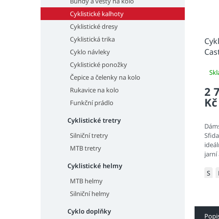
Bundy a vesty na kolo
Cyklistické kalhoty
Cyklistické dresy
Cyklistická trika
Cykl
Cast
Cyklo návleky
Cyklistické ponožky
Sk
Čepice a čelenky na kolo
2 
Rukavice na kolo
Kč
Funkční prádlo
Cyklistické tretry
Dáms
Silniční tretry
Sfid
ideál
MTB tretry
jarní
Vyro
Cyklistické helmy
term
S
MTB helmy
kter
tepel
Silniční helmy
Cyklo doplňky
Popi