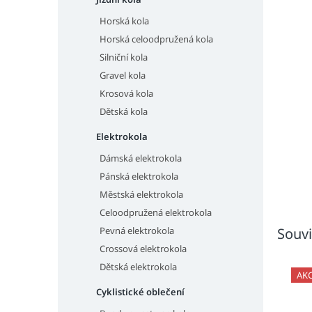
n
e
Horská kola
l
Horská celoodpružená kola
Silniční kola
Gravel kola
Krosová kola
Dětská kola
Elektrokola
Dámská elektrokola
Pánská elektrokola
Městská elektrokola
Celoodpružená elektrokola
Pevná elektrokola
Souvi
Crossová elektrokola
Dětská elektrokola
AK
Cyklistické oblečení