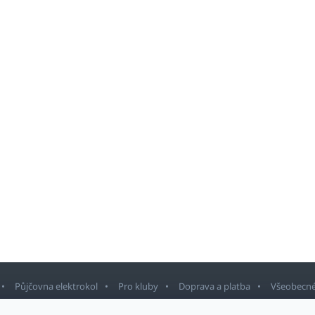
Půjčovna elektrokol
Pro kluby
Doprava a platba
Všeobecné