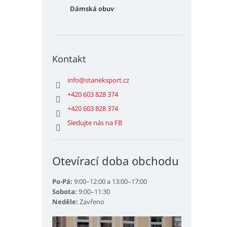
Dámská obuv
Kontakt
info
@
staneksport.cz
+420 603 828 374
+420 603 828 374
Sledujte nás na FB
Otevírací doba obchodu
Po-Pá:
9:00–12:00 a 13:00–17:00
Sobota:
9:00–11:30
Neděle:
Zavřeno