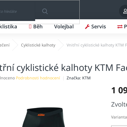
klistika
Běh
Volejbal
Servis
P
HLEDAT
lečení
Cyklistické kalhoty
Vnitřní cyklistické kalhoty KTM
třní cyklistické kalhoty KTM F
né
dnoceno
Podrobnosti hodnocení
Značka:
KTM
ení
1 0
tu
Měrná
Zvolt
cena:
ek.
Varianta