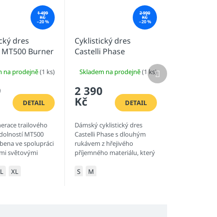
1 499
2 990
KČ
KČ
–20 %
–20 %
ický dres
Cyklistický dres
 MT500 Burner
Castelli Phase
louhým rukávem
Další
m na prodejně
(1 ks)
Skladem na prodejně
(1 ks)
produkt
9
2 390
Kč
DETAIL
DETAIL
erace trailového
Dámský cyklistický dres
odolností MT500
Castelli Phase s dlouhým
bena ve spolupráci
rukávem z hřejivého
ími světovými
příjemného materiálu, který
vity disciplín. Dres
zároveň zajišťuje ideální
n z
odvětrávání pro maximální
L
XL
S
M
noucího materiálu,
požitek z každé jízdy.