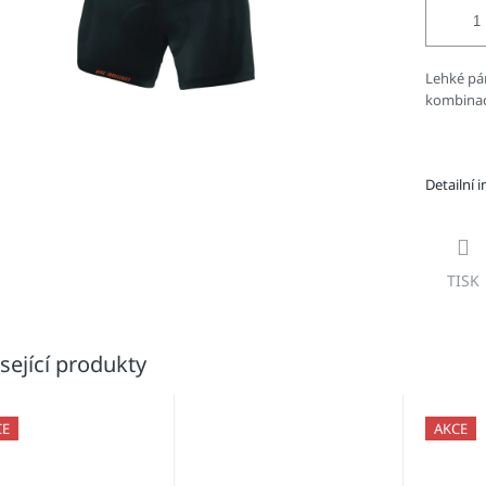
Lehké pán
kombinac
Detailní 
TISK
sející produkty
CE
AKCE