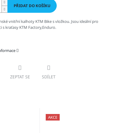
PŘIDAT DO KOŠÍKU
ské vnitřní kalhoty KTM Bike s vložkou. Jsou ideální pro
i s kraťasy KTM Factory,Enduro.
informace
ZEPTAT SE
SDÍLET
AKCE