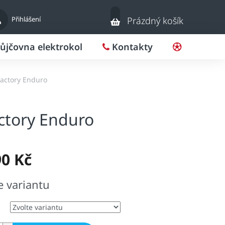
Nákupní
Přihlášení
Prázdný košík
košík
ůjčovna elektrokol
Kontakty
Pro klub
 Factory Enduro
actory Enduro
90 Kč
e variantu